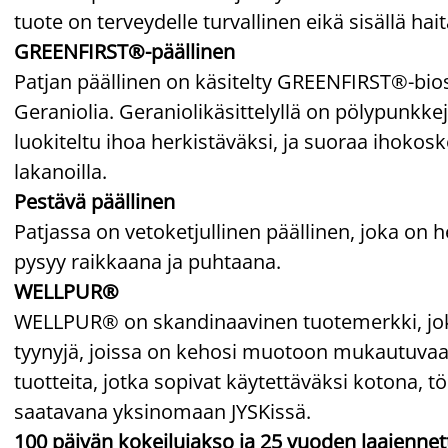
tuote on terveydelle turvallinen eikä sisällä hait
GREENFIRST®-päällinen
Patjan päällinen on käsitelty GREENFIRST®-biosid
Geraniolia. Geraniolikäsittelyllä on pölypunkke
luokiteltu ihoa herkistäväksi, ja suoraa ihokosk
lakanoilla.
Pestävä päällinen
Patjassa on vetoketjullinen päällinen, joka on h
pysyy raikkaana ja puhtaana.
WELLPUR®
WELLPUR® on skandinaavinen tuotemerkki, joka 
tyynyjä, joissa on kehosi muotoon mukautuva
tuotteita, jotka sopivat käytettäväksi kotona, 
saatavana yksinomaan JYSKissä.
100 päivän kokeilujakso ja 25 vuoden laajennet