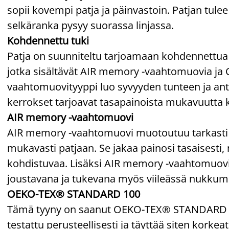
sopii kovempi patja ja päinvastoin. Patjan tulee
selkäranka pysyy suorassa linjassa.
Kohdennettu tuki
Patja on suunniteltu tarjoamaan kohdennettua
jotka sisältävät AIR memory -vaahtomuovia ja
vaahtomuovityyppi luo syvyyden tunteen ja ant
kerrokset tarjoavat tasapainoista mukavuutta 
AIR memory -vaahtomuovi
AIR memory -vaahtomuovi muotoutuu tarkasti
mukavasti patjaan. Se jakaa painosi tasaisesti,
kohdistuvaa. Lisäksi AIR memory -vaahtomuovi 
joustavana ja tukevana myös viileässä nukkum
OEKO-TEX® STANDARD 100
Tämä tyyny on saanut OEKO-TEX® STANDARD 100
testattu perusteellisesti ja täyttää siten korkea