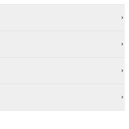



