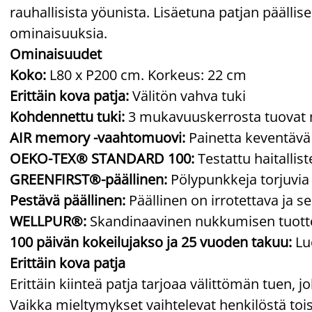
rauhallisista yöunista. Lisäetuna patjan päälli
ominaisuuksia.
Ominaisuudet
Koko:
L80 x P200 cm. Korkeus: 22 cm
Erittäin kova patja:
Välitön vahva tuki
Kohdennettu tuki:
3 mukavuuskerrosta tuovat 
AIR memory -vaahtomuovi:
Painetta keventävä 
OEKO-TEX® STANDARD 100:
Testattu haitallis
GREENFIRST®-päällinen:
Pölypunkkeja torjuvi
Pestävä päällinen:
Päällinen on irrotettava ja s
WELLPUR®:
Skandinaavinen nukkumisen tuottei
100 päivän kokeilujakso ja 25 vuoden takuu:
Luo
Erittäin kova patja
Erittäin kiinteä patja tarjoaa välittömän tuen,
Vaikka mieltymykset vaihtelevat henkilöstä tois