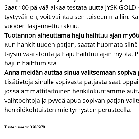
Saat 100 päivää aikaa testata uutta JYSK GOLD 
tyytyväinen, voit vaihtaa sen toiseen malliin. 
vuoden laajennettu takuu.
Tuotannon aiheuttama haju haihtuu ajan myöt
Kun hankit uuden patjan, saatat huomata siinä
täysin vaaratonta ja haju haihtuu ajan myötä. P
hajun haihtumista.
Anna meidän auttaa sinua valitsemaan sopiva 
Lisätietoja sinulle sopivasta patjasta saat op
jossa ammattitaitoinen henkilökuntamme auttaa
vaihtoehtoja ja pyydä apua sopivan patjan va
henkilökohtaisten mieltymysten perusteella.
Tuotenumero: 3288978