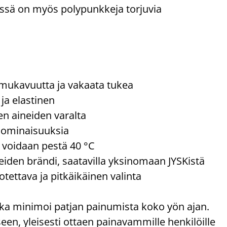
sessä on myös polypunkkeja torjuvia
mukavuutta ja vakaata tukea
ja elastinen
ten aineiden varalta
a ominaisuuksia
e voidaan pestä 40 °C
den brändi, saatavilla yksinomaan JYSKistä
tettava ja pitkäikäinen valinta
 joka minimoi patjan painumista koko yön ajan.
een, yleisesti ottaen painavammille henkilöille