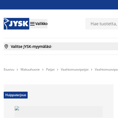

Valikko

Valitse JYSK-myymäläsi

Etusivu
Makuuhuone
Patjat
Vaahtomuovipatjat
Vaahtomuovipat




Huipputarjous