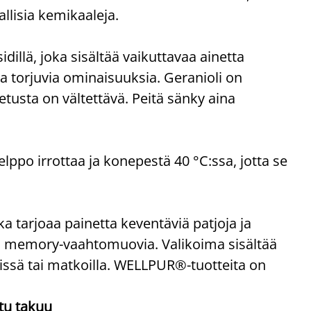
allisia kemikaaleja.
illä, joka sisältää vaikuttavaa ainetta
ja torjuvia ominaisuuksia. Geranioli on
etusta on vältettävä. Peitä sänky aina
elppo irrottaa ja konepestä 40 °C:ssa, jotta se
tarjoaa painetta keventäviä patjoja ja
a memory-vaahtomuovia. Valikoima sisältää
töissä tai matkoilla. WELLPUR®-tuotteita on
tu takuu