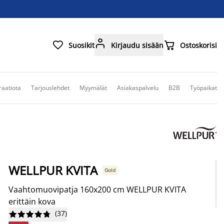



Suosikit
Kirjaudu sisään
Ostoskorisi
raatiota
Tarjouslehdet
Myymälät
Asiakaspalvelu
B2B
Työpaikat
WELLPUR KVITA
Gold
Vaahtomuovipatja 160x200 cm WELLPUR KVITA
erittäin kova
(
37
)









