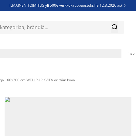
ILMAINEN TOIMITUS yli 500€ verkkokauppaostoksille 12.8.2026 asti

Parempiin uniin - Säästä jopa 60%


Sijauspatjoja - Säästä jopa 60%

Jenkkisänkyjä - Säästä jopa 60%

Inspi
ja 160x200 cm WELLPUR KVITA erittäin kova