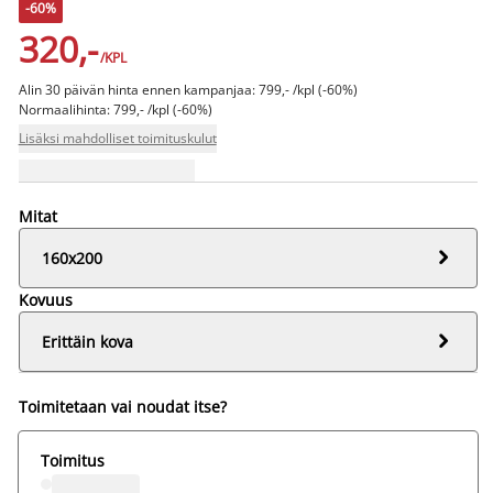
-60%
320,-
/KPL
Alin 30 päivän hinta ennen kampanjaa: 799,- /kpl (-60%)
Normaalihinta: 799,- /kpl (-60%)
Lisäksi mahdolliset toimituskulut
Mitat

160x200
Kovuus

Erittäin kova
Toimitetaan vai noudat itse?
Toimitus