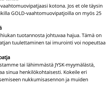
-vaahtomuovipatjaasi kotona. Jos et ole täysin
Kaikilla GOLD-vaahtomuovipatjoilla on myös 25
ä
 hiukan tuotannosta johtuvaa hajua. Tämä on
atjan tuulettaminen tai imurointi voi nopeuttaa
patja
paistamme tai lähimmästä JYSK-myymälästä,
 sinua henkilökohtaisesti. Kokeile eri
litsemiseen nukkumisasennon ja muiden