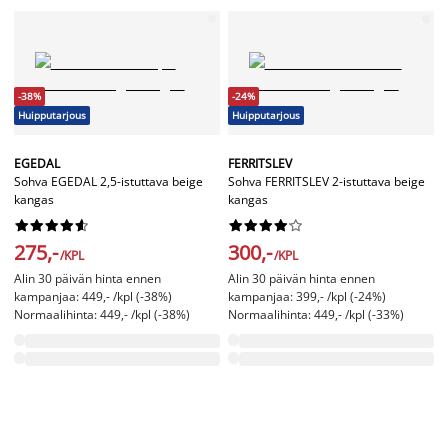
-38%
-24%
Huipputarjous
Huipputarjous
EGEDAL
FERRITSLEV
Sohva EGEDAL 2,5-istuttava beige
Sohva FERRITSLEV 2-istuttava beige
kangas
kangas




















275,-
300,-
/KPL
/KPL
Alin 30 päivän hinta ennen
Alin 30 päivän hinta ennen
kampanjaa: 449,- /kpl (-38%)
kampanjaa: 399,- /kpl (-24%)
Normaalihinta: 449,- /kpl (-38%)
Normaalihinta: 449,- /kpl (-33%)