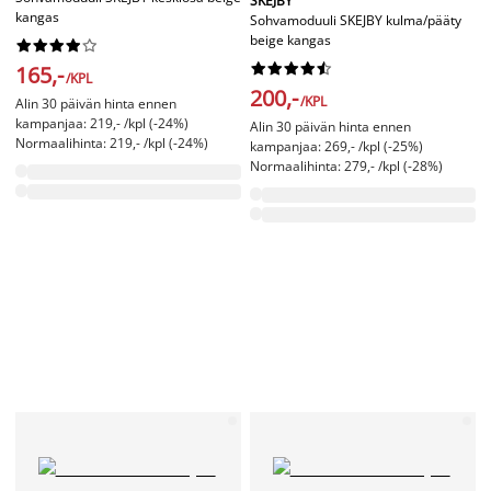
SKEJBY
kangas
Sohvamoduuli SKEJBY kulma/pääty
beige kangas




















165,-
/KPL
200,-
/KPL
Alin 30 päivän hinta ennen
kampanjaa: 219,- /kpl (-24%)
Alin 30 päivän hinta ennen
Normaalihinta: 219,- /kpl (-24%)
kampanjaa: 269,- /kpl (-25%)
Normaalihinta: 279,- /kpl (-28%)