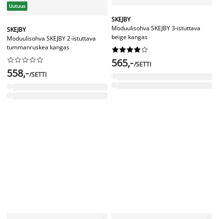
Uutuus
SKEJBY
Moduulisohva SKEJBY 3-istuttava
SKEJBY
beige kangas
Moduulisohva SKEJBY 2-istuttava
tummanruskea kangas




















565,-
/SETTI
558,-
/SETTI