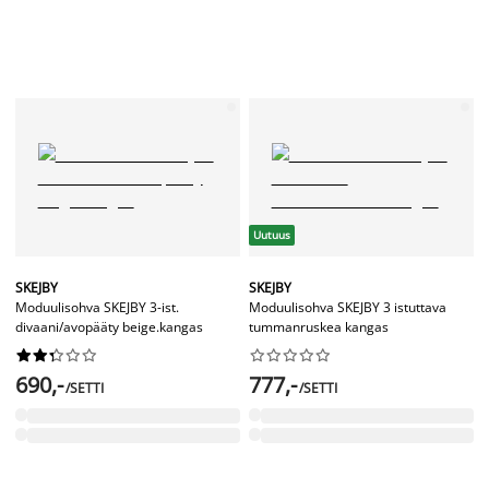
Uutuus
SKEJBY
SKEJBY
Moduulisohva SKEJBY 3-ist.
Moduulisohva SKEJBY 3 istuttava
divaani/avopääty beige.kangas
tummanruskea kangas




















690,-
777,-
/SETTI
/SETTI