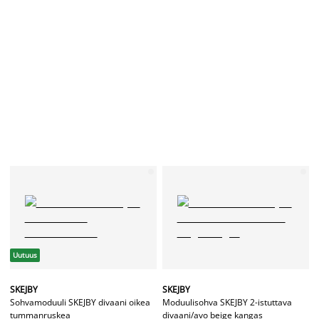
Uutuus
SKEJBY
SKEJBY
Sohvamoduuli SKEJBY divaani oikea
Moduulisohva SKEJBY 2-istuttava
tummanruskea
divaani/avo beige kangas