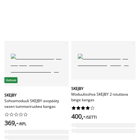
Uutuus
SKEJBY
Moduulisohva SKEJBY 2-istuttava
SKEJBY
beige kangas
Sohvamoduuli SKEJBY avopääty
vasen tummanruskea kangas




















400,-
/SETTI
369,-
/KPL