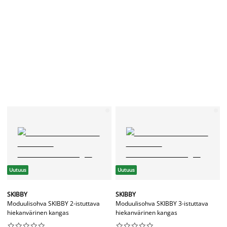
Uutuus
Uutuus
SKIBBY
SKIBBY
Moduulisohva SKIBBY 2-istuttava
Moduulisohva SKIBBY 3-istuttava
hiekanvärinen kangas
hiekanvärinen kangas



















