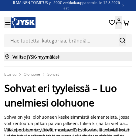
ILMAINEN TOIMITUS yli 500€ verkkokauppaostoksille 12.8.2026

asti
Parempiin uniin - Säästä jopa 60%





Sijauspatjoja - Säästä jopa 60%

Jenkkisänkyjä - Säästä jopa 60%



Valitse JYSK-myymäläsi

Etusivu
Olohuone
Sohvat


Sohvat eri tyyleissä – Luo
unelmiesi olohuone
Sohva on yksi olohuoneen keskeisimmistä elementeistä, jossa
voit rentoutua pitkän päivän jälkeen, lukea kirjaa tai viettää
aikaa perheen ja ystävien kanssa. Eri sohvamallien avulla voit
Valikoimastamme löydät monipuolisesti erilaisia sohvia, kuten