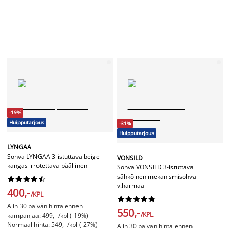
-19%
Huipputarjous
-31%
Huipputarjous
LYNGAA
Sohva LYNGAA 3-istuttava beige
VONSILD
kangas irrotettava päällinen
Sohva VONSILD 3-istuttava
sähköinen mekanismisohva










v.harmaa
400,-
/KPL










Alin 30 päivän hinta ennen
550,-
/KPL
kampanjaa: 499,- /kpl (-19%)
Normaalihinta: 549,- /kpl (-27%)
Alin 30 päivän hinta ennen