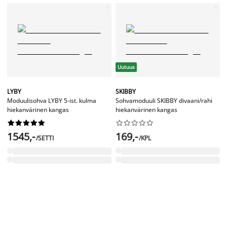
Uutuus
LYBY
SKIBBY
Moduulisohva LYBY 5-ist. kulma
Sohvamoduuli SKIBBY divaani/rahi
hiekanvärinen kangas
hiekanvärinen kangas




















1545,-
169,-
/SETTI
/KPL