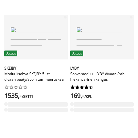
Uutuus
Uutuus
SKEJBY
LYBY
Moduulisohva SKEJBY 5-ist.
Sohvamoduuli LYBY divaani/rahi
divaanipääty/avoin tummanruskea
hiekanvärinen kangas




















1535,-
169,-
/SETTI
/KPL