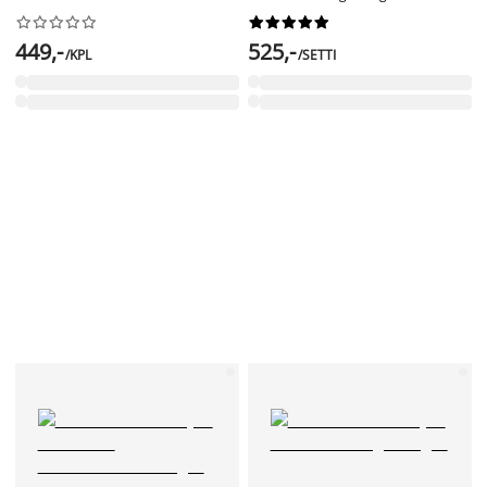




















449,-
525,-
/KPL
/SETTI