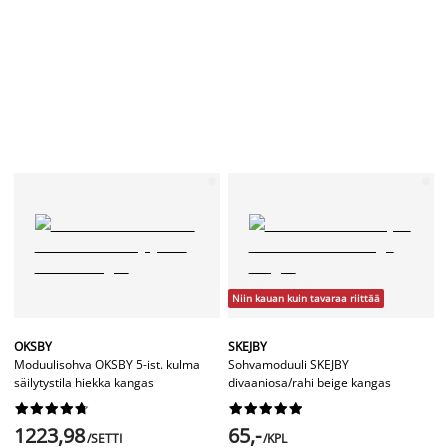
Niin kauan kuin tavaraa riittää
OKSBY
SKEJBY
Moduulisohva OKSBY 5-ist. kulma
Sohvamoduuli SKEJBY
säilytystila hiekka kangas
divaaniosa/rahi beige kangas




















1223,98
65,-
/SETTI
/KPL