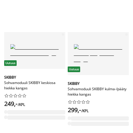
Uutuus
Uutuus
SKIBBY
Sohvamoduuli SKIBBY keskiosa
SKIBBY
hiekka kangas
Sohvamoduuli SKIBBY kulma-/pääty
hiekka kangas




















249,-
/KPL
299,-
/KPL