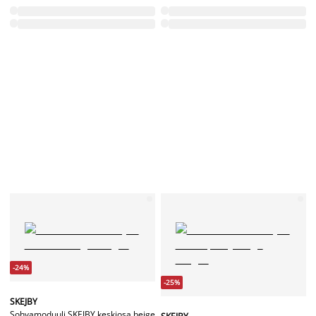
-24%
-25%
SKEJBY
Sohvamoduuli SKEJBY keskiosa beige