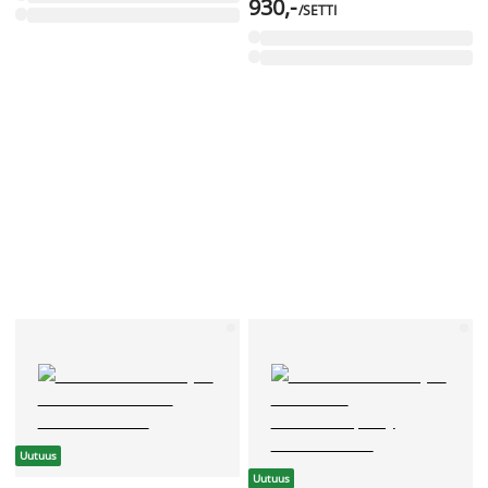
930,-
/SETTI
Uutuus
Uutuus