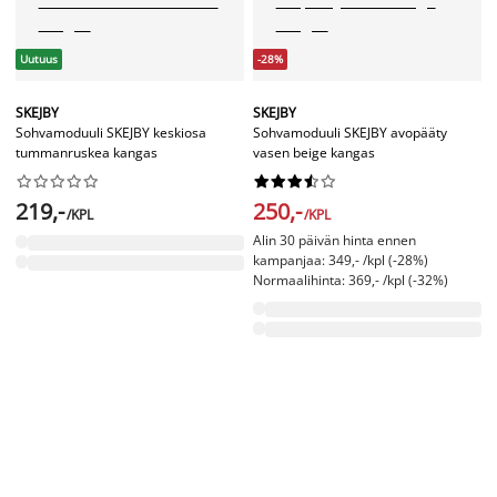
Uutuus
-28%
SKEJBY
SKEJBY
Sohvamoduuli SKEJBY keskiosa
Sohvamoduuli SKEJBY avopääty
tummanruskea kangas
vasen beige kangas




















219,-
250,-
/KPL
/KPL
Alin 30 päivän hinta ennen
kampanjaa: 349,- /kpl (-28%)
Normaalihinta: 369,- /kpl (-32%)