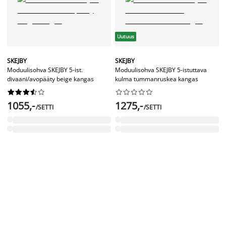
Uutuus
SKEJBY
SKEJBY
Moduulisohva SKEJBY 5-ist.
Moduulisohva SKEJBY 5-istuttava
divaani/avopääty beige kangas
kulma tummanruskea kangas




















1055,-
1275,-
/SETTI
/SETTI