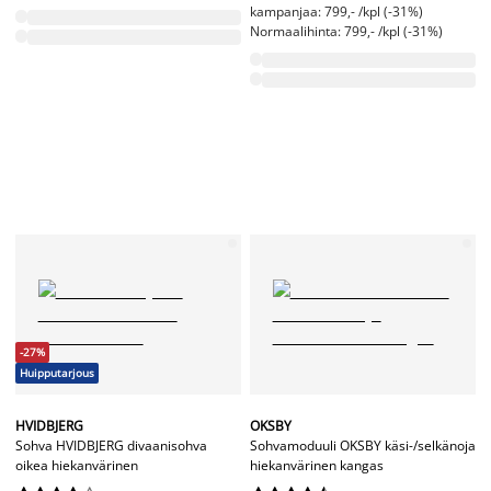
kampanjaa: 799,- /kpl (-31%)
Normaalihinta: 799,- /kpl (-31%)
-27%
Huipputarjous
HVIDBJERG
OKSBY
Sohva HVIDBJERG divaanisohva
Sohvamoduuli OKSBY käsi-/selkänoja
oikea hiekanvärinen
hiekanvärinen kangas