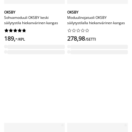
OKSBY
OKSBY
Sohvamoduuli OKSBY keski
Moduulinojatuoli OKSBY
säilytystila hiekanvärinen kangas
säilytystilalla hiekanvärinen kangas




















189,-
278,98
/KPL
/SETTI