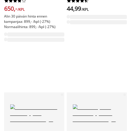




















650,-
44,99
/KPL
/KPL
Alin 30 päivän hinta ennen
kampanjaa: 899,- /kpl (-27%)
Normaalihinta: 899,- /kpl (-27%)