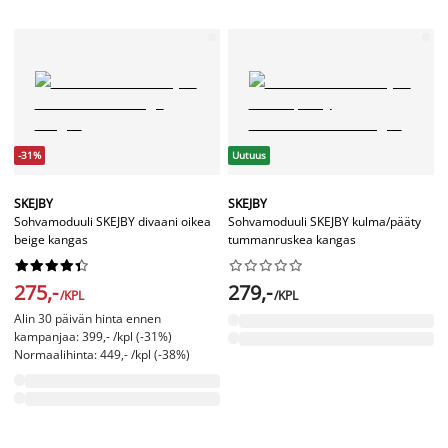
-31%
Uutuus
SKEJBY
SKEJBY
Sohvamoduuli SKEJBY divaani oikea
Sohvamoduuli SKEJBY kulma/pääty
beige kangas
tummanruskea kangas




















275,-
279,-
/KPL
/KPL
Alin 30 päivän hinta ennen
kampanjaa: 399,- /kpl (-31%)
Normaalihinta: 449,- /kpl (-38%)