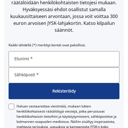
räätälöidään henkilökohtaisten tietojesi mukaan.
Hyväksyessäsi ehdot osallistut samalla
kuukausittaiseen arvontaan, jossa voit voittaa 300
euron arvoisen JYSK-lahjakortin. Katso kilpailun
säännöt.
Kaikki tähdellä (*) merkityt kentät ovat pakollisia.
Etunimi
*
Sähköposti
*
Rekisteröidy
Haluan vastaanottaa viestintää, mukaan lukien
henkilökohtaisesti räätälöityjä viestejä, jotka perustuvat
henkilökohtaisiin tietoihini ja käyttäytymiseeni, sähköpostitse ja
kolmannen osapuolen medioissa. Näihin sisältyy inspiraatiota,
mahtavia tarjouksia, uutuuksia ja kampanjoita JYSK:n koko