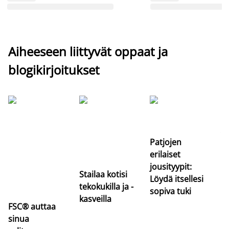
Aiheeseen liittyvät oppaat ja
blogikirjoitukset
Si
uu
va
Patjojen
erilaiset
jousityypit:
Stailaa kotisi
Löydä itsellesi
tekokukilla ja -
sopiva tuki
kasveilla
FSC® auttaa
sinua