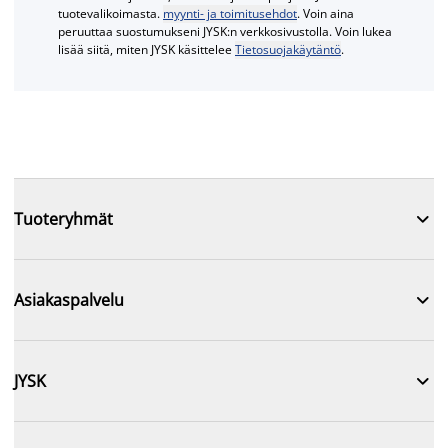
tuotevalikoimasta.
myynti- ja toimitusehdot
. Voin aina
peruuttaa suostumukseni JYSK:n verkkosivustolla. Voin lukea
lisää siitä, miten JYSK käsittelee
Tietosuojakäytäntö
.

Tuoteryhmät

Asiakaspalvelu

JYSK