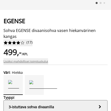
EGENSE
Sohva EGENSE divaanisohva vasen hiekanvärinen
kangas
(
17
)










499,-
/KPL
Lisäksi mahdolliset toimituskulut
Väri
: Hiekka
Tyyppi

3-istuttava sohva divaanilla