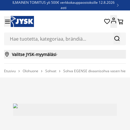
ILMAINEN TOIMITUS yli 500€ verkkokauppaostoksille 12.8.2026

asti
Parempiin uniin - Säästä jopa 60%





Sijauspatjoja - Säästä jopa 60%

Jenkkisänkyjä - Säästä jopa 60%



Valitse JYSK-myymäläsi

Etusivu
Olohuone
Sohvat
Sohva EGENSE divaanisohva vasen hieka


