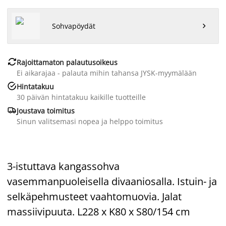
Sohvapöydät


Rajoittamaton palautusoikeus
Ei aikarajaa - palauta mihin tahansa JYSK-myymälään

Hintatakuu
30 päivän hintatakuu kaikille tuotteille

Joustava toimitus
Sinun valitsemasi nopea ja helppo toimitus
3-istuttava kangassohva
vasemmanpuoleisella divaaniosalla. Istuin- ja
selkäpehmusteet vaahtomuovia. Jalat
massiivipuuta. L228 x K80 x S80/154 cm