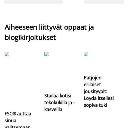
Aiheeseen liittyvät oppaat ja
blogikirjoitukset
Si
uu
va
Patjojen
erilaiset
jousityypit:
Stailaa kotisi
Löydä itsellesi
tekokukilla ja -
sopiva tuki
kasveilla
FSC® auttaa
sinua
valitsemaan