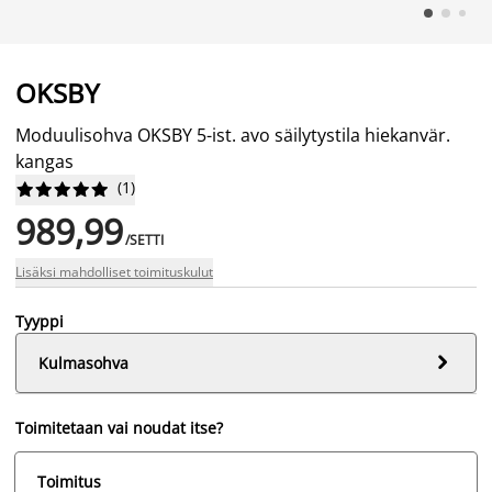
OKSBY
Moduulisohva OKSBY 5-ist. avo säilytystila hiekanvär.
kangas
(
1
)










989,99
/SETTI
Lisäksi mahdolliset toimituskulut
Tyyppi

Kulmasohva
Toimitetaan vai noudat itse?
Toimitus