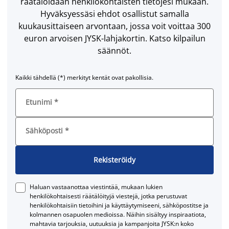
räätälöidään henkilökohtaisten tietojesi mukaan.
Hyväksyessäsi ehdot osallistut samalla
kuukausittaiseen arvontaan, jossa voit voittaa 300
euron arvoisen JYSK-lahjakortin. Katso kilpailun
säännöt.
Kaikki tähdellä (*) merkityt kentät ovat pakollisia.
Etunimi
*
Sähköposti
*
Rekisteröidy
Haluan vastaanottaa viestintää, mukaan lukien
henkilökohtaisesti räätälöityjä viestejä, jotka perustuvat
henkilökohtaisiin tietoihini ja käyttäytymiseeni, sähköpostitse ja
kolmannen osapuolen medioissa. Näihin sisältyy inspiraatiota,
mahtavia tarjouksia, uutuuksia ja kampanjoita JYSK:n koko