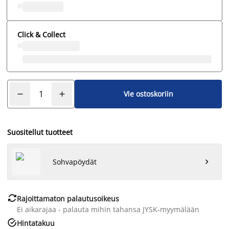
Click & Collect
Vie ostoskoriin
Suositellut tuotteet
Sohvapöydät


Rajoittamaton palautusoikeus
Ei aikarajaa - palauta mihin tahansa JYSK-myymälään

Hintatakuu