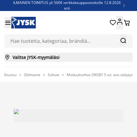
ILMAINEN TOIMITUS yli 500€ verkkokauppaostoksille 12.8.2026

asti
Parempiin uniin - Säästä jopa 60%





Sijauspatjoja - Säästä jopa 60%

Jenkkisänkyjä - Säästä jopa 60%



Valitse JYSK-myymäläsi

Etusivu
Olohuone
Sohvat
Moduulisohva OKSBY 5-ist. avo säilytysti


