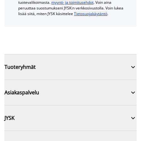
tuotevalikoimasta.
myynti- ja toimitusehdot
. Voin aina
peruuttaa suostumukseni JYSK:n verkkosivustolla. Voin lukea
lisää siitä, miten JYSK käsittelee
Tietosuojakäytäntö
.

Tuoteryhmät

Asiakaspalvelu

JYSK