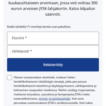
kuukausittaiseen arvontaan, jossa voit voittaa 300
euron arvoisen JYSK-lahjakortin. Katso kilpailun
säännöt.
Kaikki tähdellä (*) merkityt kentät ovat pakollisia.
Etunimi
*
Sähköposti
*
Rekisteröidy
Haluan vastaanottaa viestintää, mukaan lukien
henkilökohtaisesti räätälöityjä viestejä, jotka perustuvat
henkilökohtaisiin tietoihini ja käyttäytymiseeni, sähköpostitse ja
kolmannen osapuolen medioissa. Näihin sisältyy inspiraatiota,
mahtavia tarjouksia, uutuuksia ja kampanjoita JYSK:n koko
tuotevalikoimasta.
myynti- ja toimitusehdot
. Voin aina
peruuttaa suostumukseni JYSK:n verkkosivustolla. Voin lukea