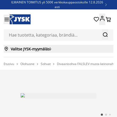
ILMAINEN TOIMITUS yli 500€ verkkokauppaostoksille 12.8.2026

asti
Parempiin uniin - Säästä jopa 60%





Sijauspatjoja - Säästä jopa 60%

Jenkkisänkyjä - Säästä jopa 60%



Valitse JYSK-myymäläsi

Etusivu
Olohuone
Sohvat
Divaanisohva FALSLEV musta keinonahka


