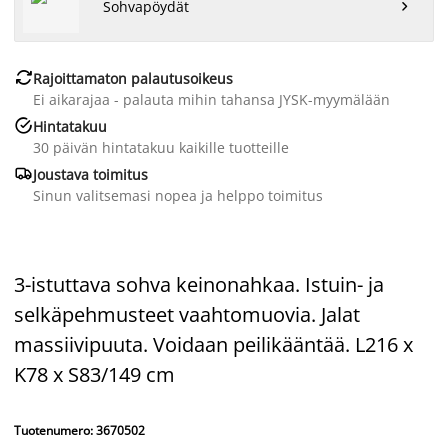
Sohvapöydät


Rajoittamaton palautusoikeus
Ei aikarajaa - palauta mihin tahansa JYSK-myymälään

Hintatakuu
30 päivän hintatakuu kaikille tuotteille

Joustava toimitus
Sinun valitsemasi nopea ja helppo toimitus
3-istuttava sohva keinonahkaa. Istuin- ja
selkäpehmusteet vaahtomuovia. Jalat
massiivipuuta. Voidaan peilikääntää. L216 x
K78 x S83/149 cm
Tuotenumero: 3670502