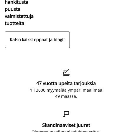
hankitusta
puusta
valmistettuja
tuotteita
Katso kaikki oppaat ja blogit

47 vuotta upeita tarjouksia
Yli 3600 myymälää ympäri maailmaa
49 maassa.

Skandinaaviset juuret
Olemme maailmanlaajuinen yritys,