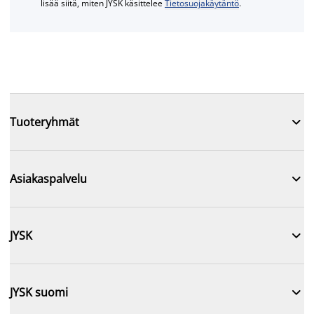
lisää siitä, miten JYSK käsittelee
Tietosuojakäytäntö
.

Tuoteryhmät

Asiakaspalvelu

JYSK

JYSK suomi