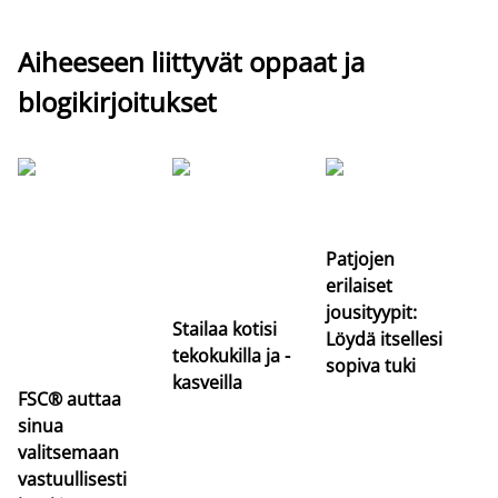
Aiheeseen liittyvät oppaat ja
blogikirjoitukset
Si
uu
va
Patjojen
erilaiset
jousityypit:
Stailaa kotisi
Löydä itsellesi
tekokukilla ja -
sopiva tuki
kasveilla
FSC® auttaa
sinua
valitsemaan
vastuullisesti