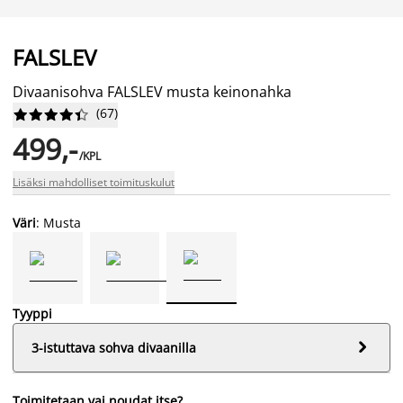
FALSLEV
Divaanisohva FALSLEV musta keinonahka
(
67
)










499,-
/KPL
Lisäksi mahdolliset toimituskulut
Väri
: Musta
Tyyppi

3-istuttava sohva divaanilla
Toimitetaan vai noudat itse?