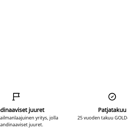


dinaaviset juuret
Patjatakuu
lmanlaajuinen yritys, jolla
25 vuoden takuu GOLD-p
andinaaviset juuret.