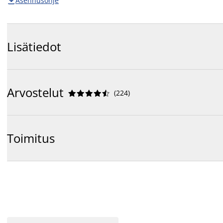
Asennusohje

Lisätiedot
Arvostelut
(
224
)










Toimitus