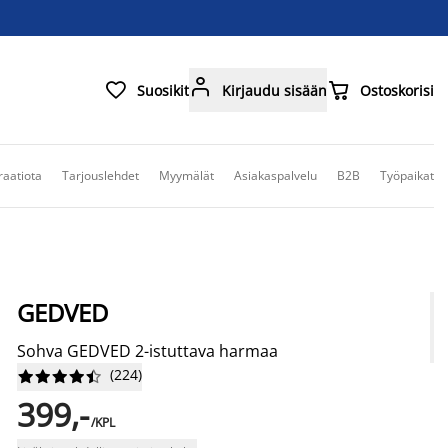



Suosikit
Kirjaudu sisään
Ostoskorisi
raatiota
Tarjouslehdet
Myymälät
Asiakaspalvelu
B2B
Työpaikat
GEDVED
Sohva GEDVED 2-istuttava harmaa
(
224
)










399,-
/KPL