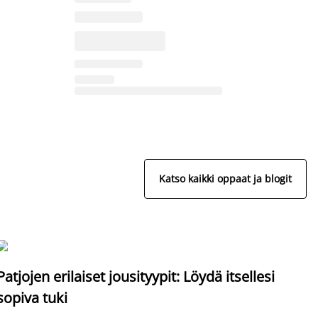
Katso kaikki oppaat ja blogit
S
Patjojen erilaiset jousityypit: Löydä itsellesi
sopiva tuki