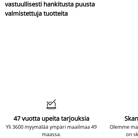
vastuullisesti hankitusta puusta
valmistettuja tuotteita

47 vuotta upeita tarjouksia
Skan
Yli 3600 myymälää ympäri maailmaa 49
Olemme maai
maassa.
on sk