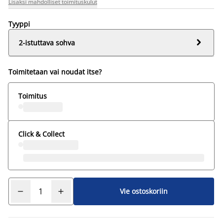
Lisäksi mahdolliset toimituskulut
Tyyppi

2-istuttava sohva
Toimitetaan vai noudat itse?
Toimitus
Click & Collect
Vie ostoskoriin