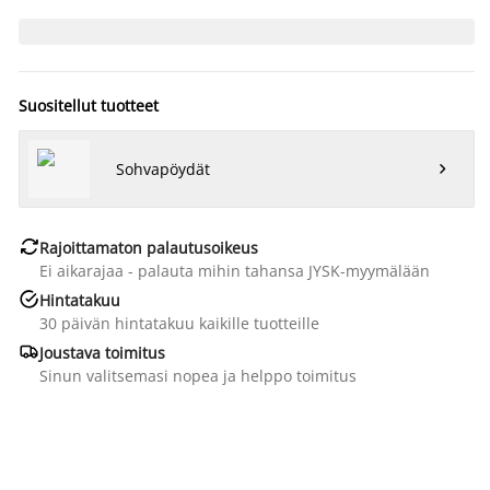
Suositellut tuotteet
Sohvapöydät


Rajoittamaton palautusoikeus
Ei aikarajaa - palauta mihin tahansa JYSK-myymälään

Hintatakuu
30 päivän hintatakuu kaikille tuotteille

Joustava toimitus
Sinun valitsemasi nopea ja helppo toimitus