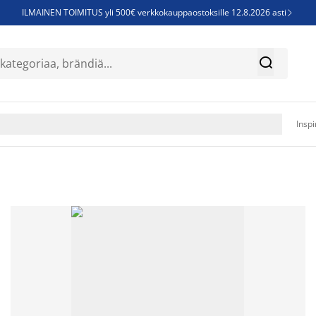
ILMAINEN TOIMITUS yli 500€ verkkokauppaostoksille 12.8.2026 asti

Parempiin uniin - Säästä jopa 60%


Sijauspatjoja - Säästä jopa 60%

Jenkkisänkyjä - Säästä jopa 60%

Inspi