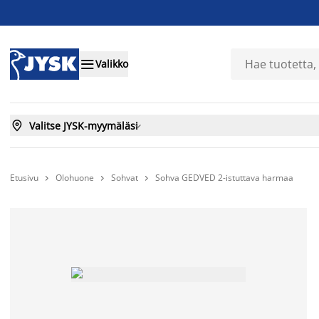

Valikko

Valitse JYSK-myymäläsi

Etusivu
Olohuone
Sohvat
Sohva GEDVED 2-istuttava harmaa


