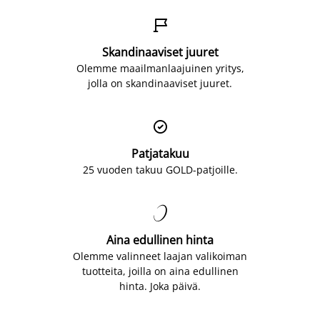

Skandinaaviset juuret
Olemme maailmanlaajuinen yritys,
jolla on skandinaaviset juuret.

Patjatakuu
25 vuoden takuu GOLD-patjoille.

Aina edullinen hinta
Olemme valinneet laajan valikoiman
tuotteita, joilla on aina edullinen
hinta. Joka päivä.