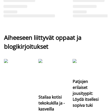
Aiheeseen liittyvät oppaat ja
blogikirjoitukset
Si
uu
va
Patjojen
erilaiset
jousityypit:
Stailaa kotisi
Löydä itsellesi
tekokukilla ja -
sopiva tuki
kasveilla