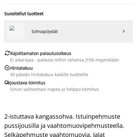
Suositellut tuotteet
Sohvapöydät


Rajoittamaton palautusoikeus
Ei aikarajaa - palauta mihin tahansa JYSK-myymälään

Hintatakuu
30 päivän hintatakuu kaikille tuotteille

Joustava toimitus
Sinun valitsemasi nopea ja helppo toimitus
2-istuttava kangassohva. Istuinpehmuste
pussijousilla ja vaahtomuovipehmusteella.
Selkäpehmuste vaahtomuovia. Jalat