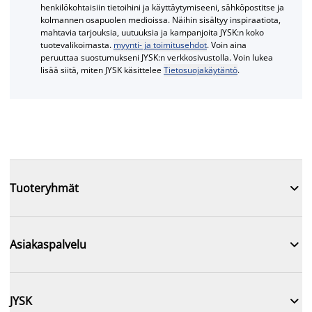
henkilökohtaisiin tietoihini ja käyttäytymiseeni, sähköpostitse ja
kolmannen osapuolen medioissa. Näihin sisältyy inspiraatiota,
mahtavia tarjouksia, uutuuksia ja kampanjoita JYSK:n koko
tuotevalikoimasta.
myynti- ja toimitusehdot
. Voin aina
peruuttaa suostumukseni JYSK:n verkkosivustolla. Voin lukea
lisää siitä, miten JYSK käsittelee
Tietosuojakäytäntö
.

Tuoteryhmät

Asiakaspalvelu

JYSK