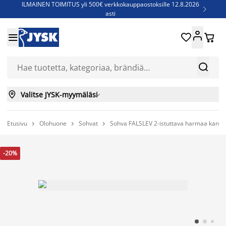
ILMAINEN TOIMITUS yli 500€ verkkokauppaostoksille 12.8.2026

asti
Parempiin uniin - Säästä jopa 60%





Sijauspatjoja - Säästä jopa 60%

Jenkkisänkyjä - Säästä jopa 60%



Valitse JYSK-myymäläsi

Etusivu
Olohuone
Sohvat
Sohva FALSLEV 2-istuttava harmaa kanga



-20%