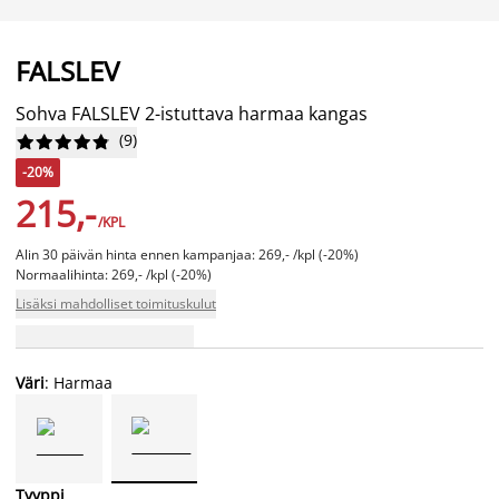
FALSLEV
Sohva FALSLEV 2-istuttava harmaa kangas
(
9
)










-20%
215,-
/KPL
Alin 30 päivän hinta ennen kampanjaa: 269,- /kpl (-20%)
Normaalihinta: 269,- /kpl (-20%)
Lisäksi mahdolliset toimituskulut
Väri
: Harmaa
Tyyppi