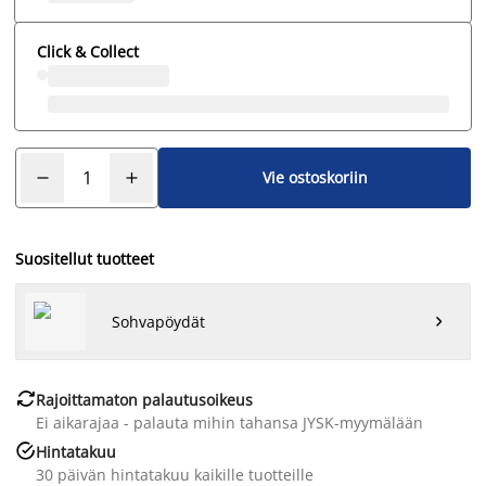
Click & Collect
Vie ostoskoriin
Suositellut tuotteet
Sohvapöydät


Rajoittamaton palautusoikeus
Ei aikarajaa - palauta mihin tahansa JYSK-myymälään

Hintatakuu
30 päivän hintatakuu kaikille tuotteille