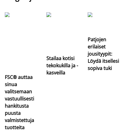
Si
uu
va
Patjojen
erilaiset
jousityypit:
Stailaa kotisi
Löydä itsellesi
tekokukilla ja -
sopiva tuki
kasveilla
FSC® auttaa
sinua
valitsemaan
vastuullisesti
hankitusta
puusta
valmistettuja
tuotteita