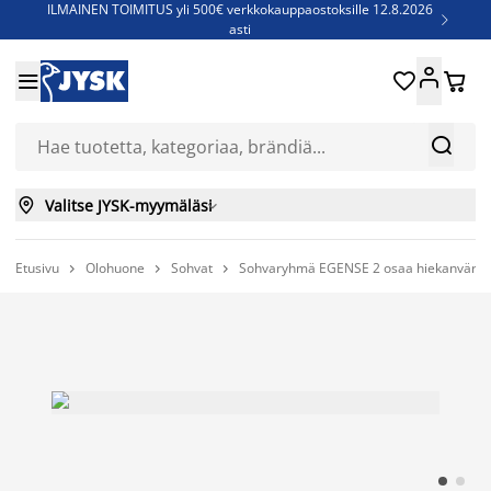
ILMAINEN TOIMITUS yli 500€ verkkokauppaostoksille 12.8.2026

asti
Parempiin uniin - Säästä jopa 60%





Sijauspatjoja - Säästä jopa 60%

Jenkkisänkyjä - Säästä jopa 60%



Valitse JYSK-myymäläsi

Etusivu
Olohuone
Sohvat
Sohvaryhmä EGENSE 2 osaa hiekanvärin


