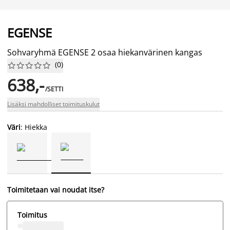
EGENSE
Sohvaryhmä EGENSE 2 osaa hiekanvärinen kangas
(
0
)










638,-
/SETTI
Lisäksi mahdolliset toimituskulut
Väri
: Hiekka
Toimitetaan vai noudat itse?
Toimitus