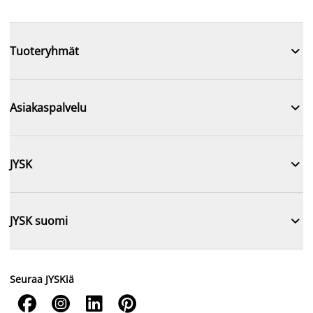

Tuoteryhmät

Asiakaspalvelu

JYSK

JYSK suomi
Seuraa JYSKiä



