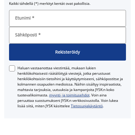
Kaikki tähdellä (*) merkityt kentät ovat pakollisia.
Etunimi
*
Sähköposti
*
Rekisteröidy
Haluan vastaanottaa viestintää, mukaan lukien
henkilökohtaisesti räätälöityjä viestejä, jotka perustuvat
henkilökohtaisiin tietoihini ja käyttäytymiseeni, sähköpostitse ja
kolmannen osapuolen medioissa. Näihin sisältyy inspiraatiota,
mahtavia tarjouksia, uutuuksia ja kampanjoita JYSK:n koko
tuotevalikoimasta.
myynti- ja toimitusehdot
. Voin aina
peruuttaa suostumukseni JYSK:n verkkosivustolla. Voin lukea
lisää siitä, miten JYSK käsittelee
Tietosuojakäytäntö
.