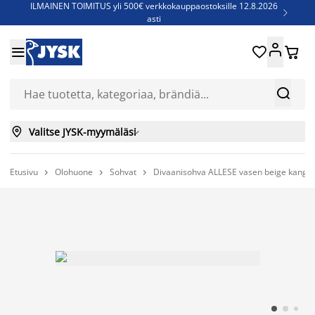
ILMAINEN TOIMITUS yli 500€ verkkokauppaostoksille 12.8.2026

asti
Parempiin uniin - Säästä jopa 60%





Sijauspatjoja - Säästä jopa 60%

Jenkkisänkyjä - Säästä jopa 60%



Valitse JYSK-myymäläsi

Etusivu
Olohuone
Sohvat
Divaanisohva ALLESE vasen beige kanga


