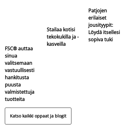
va
Patjojen
erilaiset
jousityypit:
Stailaa kotisi
Löydä itsellesi
tekokukilla ja -
sopiva tuki
kasveilla
FSC® auttaa
sinua
valitsemaan
vastuullisesti
hankitusta
puusta
valmistettuja
tuotteita
Katso kaikki oppaat ja blogit