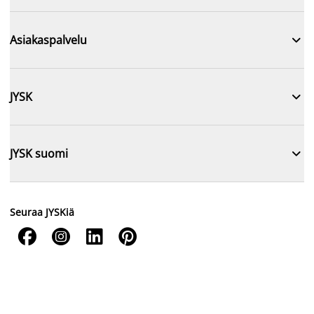

Asiakaspalvelu

JYSK

JYSK suomi
Seuraa JYSKiä



