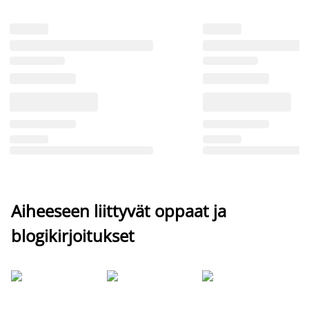
Aiheeseen liittyvät oppaat ja
blogikirjoitukset
Si
uu