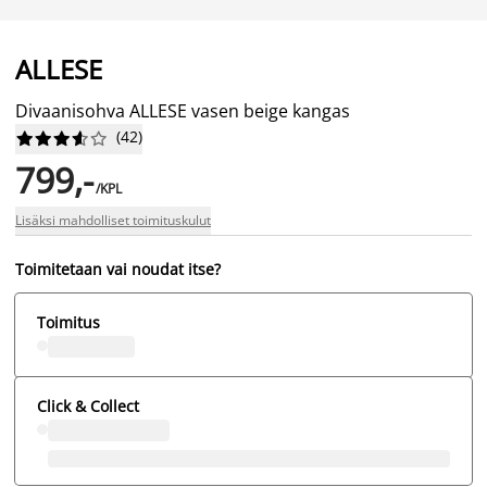
ALLESE
Divaanisohva ALLESE vasen beige kangas
(
42
)










799,-
/KPL
Lisäksi mahdolliset toimituskulut
Toimitetaan vai noudat itse?
Toimitus
Click & Collect