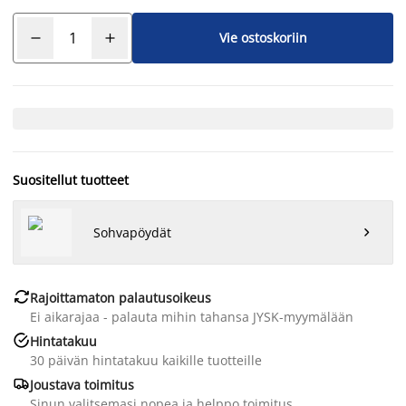
Vie ostoskoriin
Suositellut tuotteet
Sohvapöydät


Rajoittamaton palautusoikeus
Ei aikarajaa - palauta mihin tahansa JYSK-myymälään

Hintatakuu
30 päivän hintatakuu kaikille tuotteille

Joustava toimitus
Sinun valitsemasi nopea ja helppo toimitus