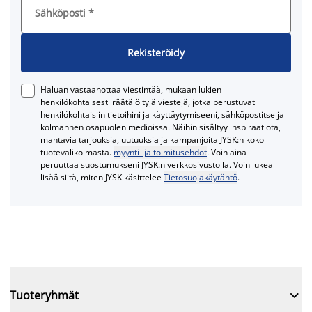
Sähköposti
*
Rekisteröidy
Haluan vastaanottaa viestintää, mukaan lukien
henkilökohtaisesti räätälöityjä viestejä, jotka perustuvat
henkilökohtaisiin tietoihini ja käyttäytymiseeni, sähköpostitse ja
kolmannen osapuolen medioissa. Näihin sisältyy inspiraatiota,
mahtavia tarjouksia, uutuuksia ja kampanjoita JYSK:n koko
tuotevalikoimasta.
myynti- ja toimitusehdot
. Voin aina
peruuttaa suostumukseni JYSK:n verkkosivustolla. Voin lukea
lisää siitä, miten JYSK käsittelee
Tietosuojakäytäntö
.

Tuoteryhmät