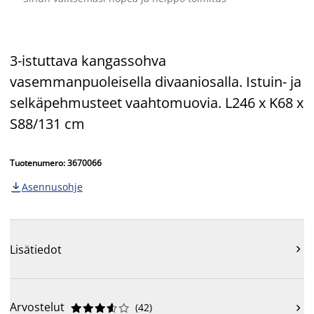
3-istuttava kangassohva
vasemmanpuoleisella divaaniosalla. Istuin- ja
selkäpehmusteet vaahtomuovia. L246 x K68 x
S88/131 cm
Tuotenumero: 3670066
Asennusohje

Lisätiedot

Arvostelut
(
42
)










