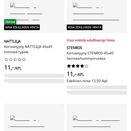
Uutuus
AINA EDULLINEN HINTA
AINA EDULLINEN HINTA
Uusi entistä edullisempi hinta
NATTLILJA
Koristetyyny NATTLILJA 45x45
STENROS
himmeä rypäle
Koristetyyny STENROS 45x45
harmaa/tummanruskea










11,-










/KPL
11,-
/KPL
Edellinen hinta
13,50 /kpl