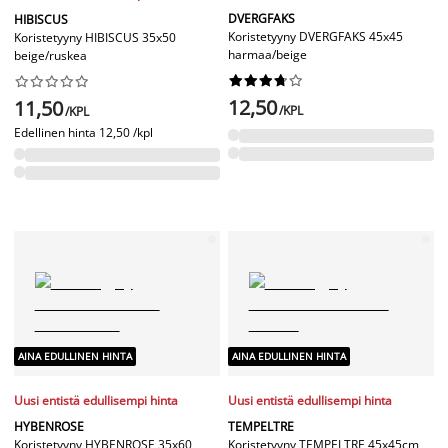
DVERGFAKS
HIBISCUS
Koristetyyny DVERGFAKS 45x45
Koristetyyny HIBISCUS 35x50
harmaa/beige
beige/ruskea




















12,50
11,50
/KPL
/KPL
Edellinen hinta
12,50 /kpl
AINA EDULLINEN HINTA
AINA EDULLINEN HINTA
Uusi entistä edullisempi hinta
Uusi entistä edullisempi hinta
HYBENROSE
TEMPELTRE
Koristetyyny HYBENROSE 35x60
Koristetyyny TEMPELTRE 45x45cm