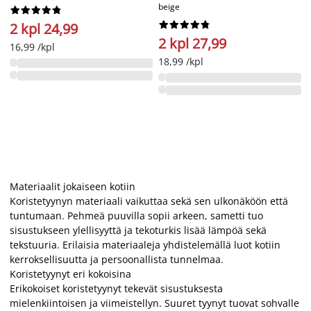
beige




















2 kpl 24,99
2 kpl 27,99
16,99 /kpl
18,99 /kpl
Materiaalit jokaiseen kotiin
Koristetyynyn materiaali vaikuttaa sekä sen ulkonäköön että
tuntumaan. Pehmeä puuvilla sopii arkeen, sametti tuo
sisustukseen ylellisyyttä ja tekoturkis lisää lämpöä sekä
tekstuuria. Erilaisia materiaaleja yhdistelemällä luot kotiin
kerroksellisuutta ja persoonallista tunnelmaa.
Koristetyynyt eri kokoisina
Erikokoiset koristetyynyt tekevät sisustuksesta
mielenkiintoisen ja viimeistellyn. Suuret tyynyt tuovat sohvalle