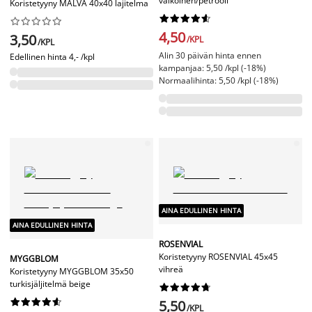
valkoinen/petrooli
Koristetyyny MALVA 40x40 lajitelma




















4,50
3,50
/KPL
/KPL
Alin 30 päivän hinta ennen
Edellinen hinta
4,- /kpl
kampanjaa: 5,50 /kpl (-18%)
Normaalihinta: 5,50 /kpl (-18%)
AINA EDULLINEN HINTA
AINA EDULLINEN HINTA
ROSENVIAL
Koristetyyny ROSENVIAL 45x45
MYGGBLOM
vihreä
Koristetyyny MYGGBLOM 35x50
turkisjäljitelmä beige




















5,50
/KPL