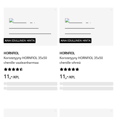
AINA EDULLINEN HINTA
AINA EDULLINEN HINTA
HORNFIOL
HORNFIOL
Koristetyyny HORNFIOL 35x50
Koristetyyny HORNFIOL 35x50
chenille vaaleanharmaa
chenille vihreä




















11,-
11,-
/KPL
/KPL