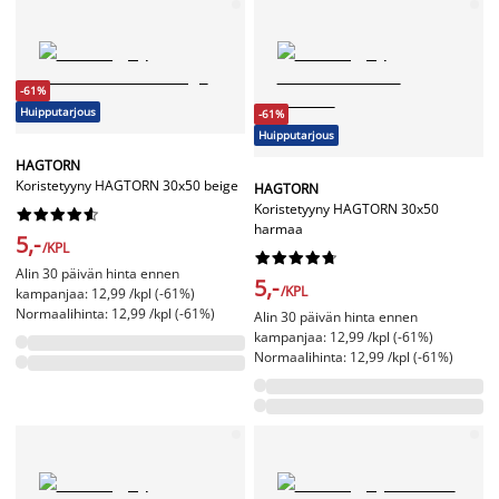
-61%
Huipputarjous
-61%
Huipputarjous
HAGTORN
Koristetyyny HAGTORN 30x50 beige
HAGTORN
Koristetyyny HAGTORN 30x50










harmaa
5,-
/KPL










Alin 30 päivän hinta ennen
5,-
/KPL
kampanjaa: 12,99 /kpl (-61%)
Normaalihinta: 12,99 /kpl (-61%)
Alin 30 päivän hinta ennen
kampanjaa: 12,99 /kpl (-61%)
Normaalihinta: 12,99 /kpl (-61%)