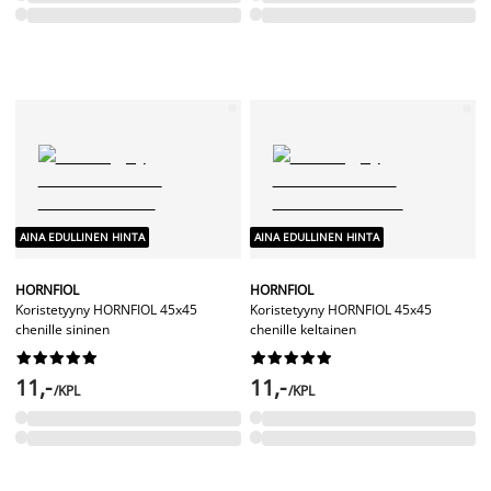
AINA EDULLINEN HINTA
AINA EDULLINEN HINTA
HORNFIOL
HORNFIOL
Koristetyyny HORNFIOL 45x45
Koristetyyny HORNFIOL 45x45
chenille sininen
chenille keltainen




















11,-
11,-
/KPL
/KPL