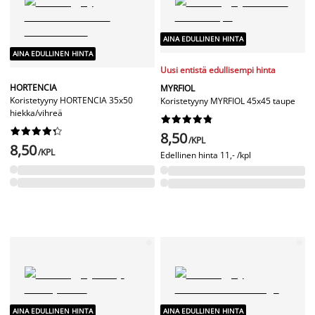
AINA EDULLINEN HINTA
AINA EDULLINEN HINTA
Uusi entistä edullisempi hinta
HORTENCIA
MYRFIOL
Koristetyyny HORTENCIA 35x50
Koristetyyny MYRFIOL 45x45 taupe
hiekka/vihreä




















8,50
/KPL
8,50
/KPL
Edellinen hinta
11,- /kpl
AINA EDULLINEN HINTA
AINA EDULLINEN HINTA