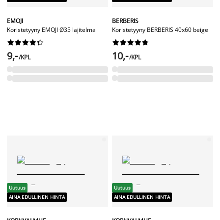
EMOJI
BERBERIS
Koristetyyny EMOJI Ø35 lajitelma
Koristetyyny BERBERIS 40x60 beige




















9,-
10,-
/KPL
/KPL
Uutuus
Uutuus
AINA EDULLINEN HINTA
AINA EDULLINEN HINTA