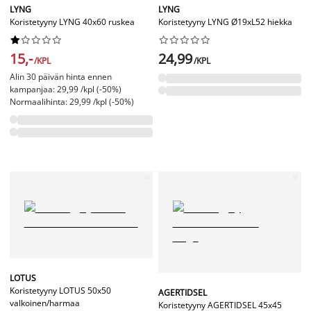
LYNG
LYNG
Koristetyyny LYNG 40x60 ruskea
Koristetyyny LYNG Ø19xL52 hiekka




















15,-
24,99
/KPL
/KPL
Alin 30 päivän hinta ennen
kampanjaa: 29,99 /kpl (-50%)
Normaalihinta: 29,99 /kpl (-50%)
LOTUS
Koristetyyny LOTUS 50x50
AGERTIDSEL
valkoinen/harmaa
Koristetyyny AGERTIDSEL 45x45