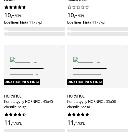




















10,-
10,-
/KPL
/KPL
Edellinen hinta
11,- /kpl
Edellinen hinta
11,- /kpl
AINA EDULLINEN HINTA
AINA EDULLINEN HINTA
HORNFIOL
HORNFIOL
Koristetyyny HORNFIOL 45x45
Koristetyyny HORNFIOL 35x50
chenille beige
chenille roosa




















11,-
11,-
/KPL
/KPL