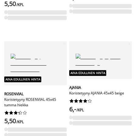
5,50
/KPL
AINA EDULLINEN HINTA
AINA EDULLINEN HINTA
AJANIA
Koristetyyny AJANIA 45x45 beige
ROSENVIAL
Koristetyyny ROSENVIAL 45x45










tumma hiekka
6,-
/KPL










5,50
/KPL