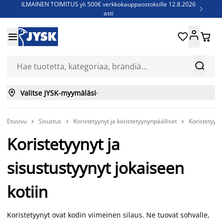
ILMAINEN TOIMITUS yli 500€ verkkokauppaostoksille 12.8.2026

asti
Parempiin uniin - Säästä jopa 60%





Sijauspatjoja - Säästä jopa 60%

Jenkkisänkyjä - Säästä jopa 60%



Valitse JYSK-myymäläsi

Etusivu
Sisustus
Koristetyynyt ja koristetyynynpäälliset
Koristetyyny



Koristetyynyt ja
sisustustyynyt jokaiseen
kotiin
Koristetyynyt ovat kodin viimeinen silaus. Ne tuovat sohvalle,