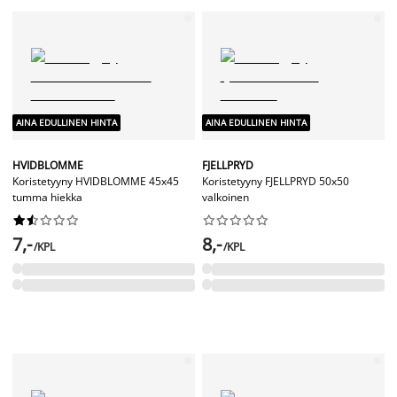
AINA EDULLINEN HINTA
AINA EDULLINEN HINTA
HVIDBLOMME
FJELLPRYD
Koristetyyny HVIDBLOMME 45x45
Koristetyyny FJELLPRYD 50x50
tumma hiekka
valkoinen




















7,-
8,-
/KPL
/KPL