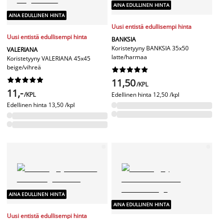
AINA EDULLINEN HINTA
AINA EDULLINEN HINTA
Uusi entistä edullisempi hinta
Uusi entistä edullisempi hinta
BANKSIA
Koristetyyny BANKSIA 35x50
VALERIANA
latte/harmaa
Koristetyyny VALERIANA 45x45
beige/vihreä




















11,50
/KPL
11,-
/KPL
Edellinen hinta
12,50 /kpl
Edellinen hinta
13,50 /kpl
AINA EDULLINEN HINTA
AINA EDULLINEN HINTA
Uusi entistä edullisempi hinta