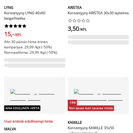
LYNG
ARISTEA
Koristetyyny LYNG 40x60
Koristetyyny ARISTEA 30x30 lajitelma
beige/hiekka




















3,50
/KPL
15,-
/KPL
Alin 30 päivän hinta ennen
kampanjaa: 29,99 /kpl (-50%)
Normaalihinta: 29,99 /kpl (-50%)
-18%
AINA EDULLINEN HINTA
Niin kauan kuin tavaraa riittää
Uusi entistä edullisempi hinta
KAMILLE
Koristetyyny KAMILLE 35x50
MALVA