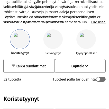
nojatuolille tai sängylle pehmeyttä, väriä ja kerroksellisuutta
sekä tekevät tilasta kutsuvan ja viihtyisän.
Valitse hillittyjä sävyjä rauhalliseen sisustukseen tai yhdistele
rohkeasti värejä, kuoseja ja materiaaleja persoonallisen
ilmeen luomiseksi. Valikoimastamme löydät koristetyynyt eri
Löydä suosikkisi ja viimeistele kotisi yksityiskohdilla, jotka
kokoisina ja tyylisinä aina pehmeästä sametista luonnolliseen
tekevät arjesta hieman mukavampaa.
...
Lue lisää
puuvillaan sekä ajattomista yksivärisistä tyynyistä näyttäviin
kuoseihin.
Koristetyynyt
Selkätyynyt
Tyynynpäälliset


Kaikki suodattimet
Lajittele
52 tuotetta
Tuotteet joilla tarjoushinta
Koristetyynyt