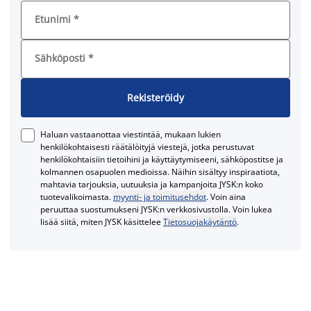
Etunimi
*
Sähköposti
*
Rekisteröidy
Haluan vastaanottaa viestintää, mukaan lukien
henkilökohtaisesti räätälöityjä viestejä, jotka perustuvat
henkilökohtaisiin tietoihini ja käyttäytymiseeni, sähköpostitse ja
kolmannen osapuolen medioissa. Näihin sisältyy inspiraatiota,
mahtavia tarjouksia, uutuuksia ja kampanjoita JYSK:n koko
tuotevalikoimasta.
myynti- ja toimitusehdot
. Voin aina
peruuttaa suostumukseni JYSK:n verkkosivustolla. Voin lukea
lisää siitä, miten JYSK käsittelee
Tietosuojakäytäntö
.