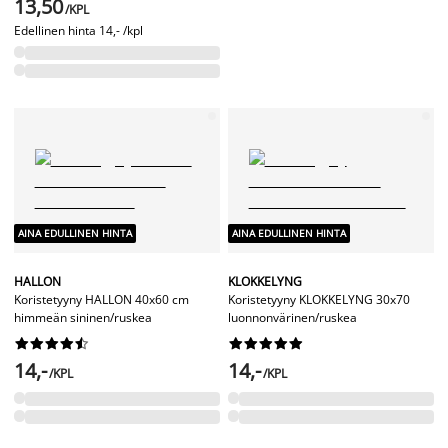
13,50
/KPL
Edellinen hinta
14,- /kpl
AINA EDULLINEN HINTA
AINA EDULLINEN HINTA
HALLON
KLOKKELYNG
Koristetyyny HALLON 40x60 cm
Koristetyyny KLOKKELYNG 30x70
himmeän sininen/ruskea
luonnonvärinen/ruskea




















14,-
14,-
/KPL
/KPL