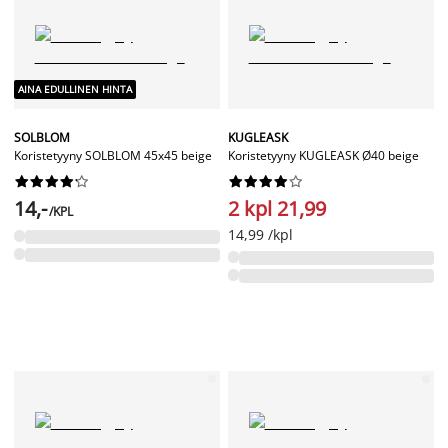
AINA EDULLINEN HINTA
SOLBLOM
KUGLEASK
Koristetyyny SOLBLOM 45x45 beige
Koristetyyny KUGLEASK Ø40 beige




















14,-
2 kpl 21,99
/KPL
14,99 /kpl