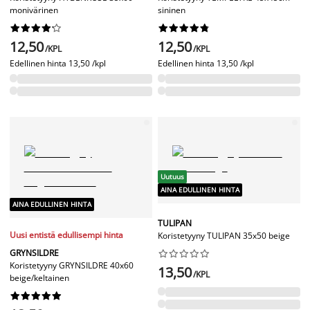
monivärinen
sininen




















12,50
12,50
/KPL
/KPL
Edellinen hinta
13,50 /kpl
Edellinen hinta
13,50 /kpl
Uutuus
AINA EDULLINEN HINTA
AINA EDULLINEN HINTA
TULIPAN
Uusi entistä edullisempi hinta
Koristetyyny TULIPAN 35x50 beige
GRYNSILDRE










Koristetyyny GRYNSILDRE 40x60
13,50
/KPL
beige/keltainen









