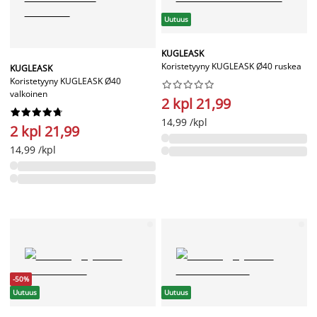
Uutuus
KUGLEASK
Koristetyyny KUGLEASK Ø40 ruskea
KUGLEASK
Koristetyyny KUGLEASK Ø40










valkoinen
2 kpl 21,99










14,99 /kpl
2 kpl 21,99
14,99 /kpl
-50%
Uutuus
Uutuus