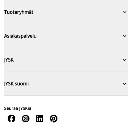

Tuoteryhmät

Asiakaspalvelu

JYSK

JYSK suomi
Seuraa JYSKiä



