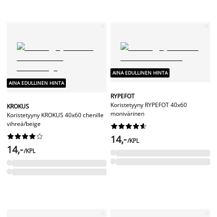
AINA EDULLINEN HINTA
AINA EDULLINEN HINTA
RYPEFOT
Koristetyyny RYPEFOT 40x60
KROKUS
monivärinen
Koristetyyny KROKUS 40x60 chenille
vihreä/beige




















14,-
/KPL
14,-
/KPL