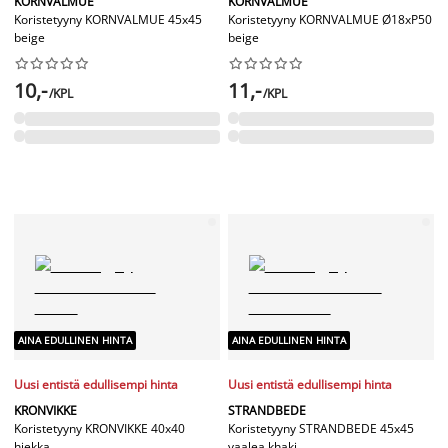
KORNVALMUE
KORNVALMUE
Koristetyyny KORNVALMUE 45x45
Koristetyyny KORNVALMUE Ø18xP50
beige
beige




















10,-
11,-
/KPL
/KPL
AINA EDULLINEN HINTA
AINA EDULLINEN HINTA
Uusi entistä edullisempi hinta
Uusi entistä edullisempi hinta
KRONVIKKE
STRANDBEDE
Koristetyyny KRONVIKKE 40x40
Koristetyyny STRANDBEDE 45x45
hiekka
vaalea khaki