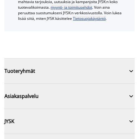
mahtavia tarjouksia, uutuuksia ja kampanjoita JYSK:n koko
tuotevalikoimasta.
myynti- ja toimitusehdot
. Voin aina
peruuttaa suostumukseni JYSK:n verkkosivustolla. Voin lukea
lisää siitä, miten JYSK käsittelee
Tietosuojakäytäntö
.

Tuoteryhmät

Asiakaspalvelu

JYSK