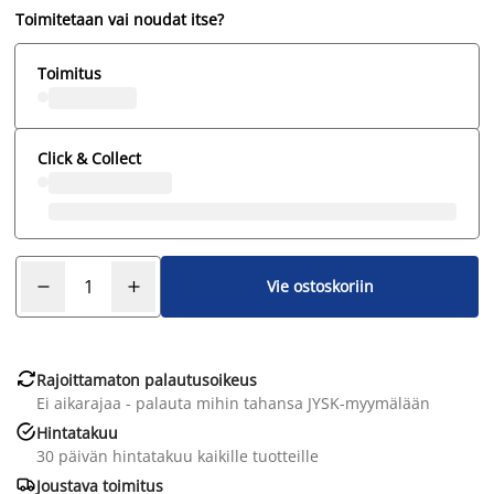
Toimitetaan vai noudat itse?
Toimitus
Click & Collect
Vie ostoskoriin

Rajoittamaton palautusoikeus
Ei aikarajaa - palauta mihin tahansa JYSK-myymälään

Hintatakuu
30 päivän hintatakuu kaikille tuotteille

Joustava toimitus