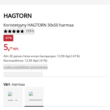
HAGTORN
Koristetyyny HAGTORN 30x50 harmaa
(
151
)










-61%
5,-
/KPL
Alin 30 päivän hinta ennen kampanjaa: 12,99 /kpl (-61%)
Normaalihinta: 12,99 /kpl (-61%)
Lisäksi mahdolliset toimituskulut
Väri
: Harmaa