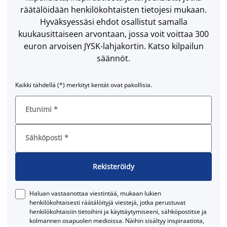
räätälöidään henkilökohtaisten tietojesi mukaan.
Hyväksyessäsi ehdot osallistut samalla
kuukausittaiseen arvontaan, jossa voit voittaa 300
euron arvoisen JYSK-lahjakortin. Katso kilpailun
säännöt.
Kaikki tähdellä (*) merkityt kentät ovat pakollisia.
Etunimi
*
Sähköposti
*
Rekisteröidy
Haluan vastaanottaa viestintää, mukaan lukien
henkilökohtaisesti räätälöityjä viestejä, jotka perustuvat
henkilökohtaisiin tietoihini ja käyttäytymiseeni, sähköpostitse ja
kolmannen osapuolen medioissa. Näihin sisältyy inspiraatiota,