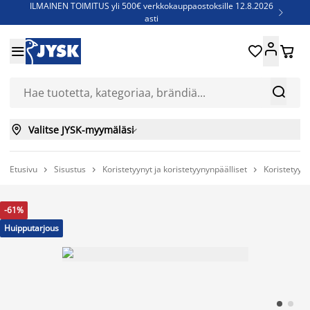
ILMAINEN TOIMITUS yli 500€ verkkokauppaostoksille 12.8.2026

asti
Parempiin uniin - Säästä jopa 60%





Sijauspatjoja - Säästä jopa 60%

Jenkkisänkyjä - Säästä jopa 60%



Valitse JYSK-myymäläsi

Etusivu
Sisustus
Koristetyynyt ja koristetyynynpäälliset
Koristetyyny



-61%
Huipputarjous