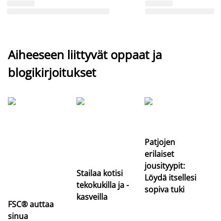
Aiheeseen liittyvät oppaat ja
blogikirjoitukset
Si
uu
va
Patjojen
erilaiset
jousityypit:
Stailaa kotisi
Löydä itsellesi
tekokukilla ja -
sopiva tuki
kasveilla
FSC® auttaa
sinua