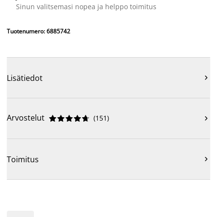
Sinun valitsemasi nopea ja helppo toimitus
Tuotenumero: 6885742
Lisätiedot

Arvostelut
(
151
)











Toimitus
