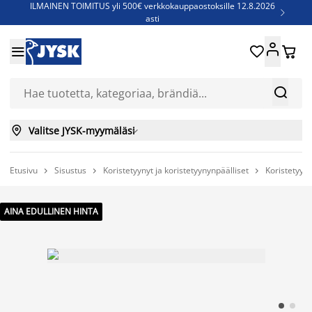
ILMAINEN TOIMITUS yli 500€ verkkokauppaostoksille 12.8.2026

asti
Parempiin uniin - Säästä jopa 60%





Sijauspatjoja - Säästä jopa 60%

Jenkkisänkyjä - Säästä jopa 60%



Valitse JYSK-myymäläsi

Etusivu
Sisustus
Koristetyynyt ja koristetyynynpäälliset
Koristetyyny



AINA EDULLINEN HINTA