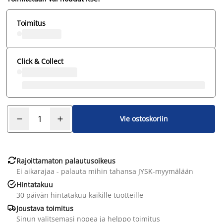
Toimitus
Click & Collect
Vie ostoskoriin

Rajoittamaton palautusoikeus
Ei aikarajaa - palauta mihin tahansa JYSK-myymälään

Hintatakuu
30 päivän hintatakuu kaikille tuotteille

Joustava toimitus
Sinun valitsemasi nopea ja helppo toimitus