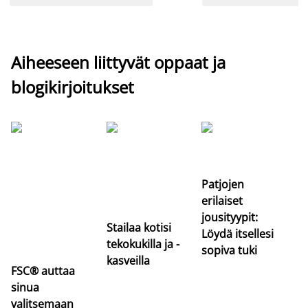
Aiheeseen liittyvät oppaat ja
blogikirjoitukset
Si
uu
va
Patjojen
erilaiset
jousityypit:
Stailaa kotisi
Löydä itsellesi
tekokukilla ja -
sopiva tuki
kasveilla
FSC® auttaa
sinua
valitsemaan