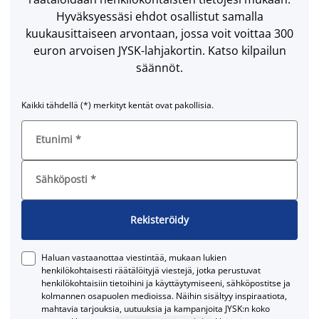
Hyväksyessäsi ehdot osallistut samalla
kuukausittaiseen arvontaan, jossa voit voittaa 300
euron arvoisen JYSK-lahjakortin. Katso kilpailun
säännöt.
Kaikki tähdellä (*) merkityt kentät ovat pakollisia.
Etunimi
*
Sähköposti
*
Rekisteröidy
Haluan vastaanottaa viestintää, mukaan lukien
henkilökohtaisesti räätälöityjä viestejä, jotka perustuvat
henkilökohtaisiin tietoihini ja käyttäytymiseeni, sähköpostitse ja
kolmannen osapuolen medioissa. Näihin sisältyy inspiraatiota,
mahtavia tarjouksia, uutuuksia ja kampanjoita JYSK:n koko