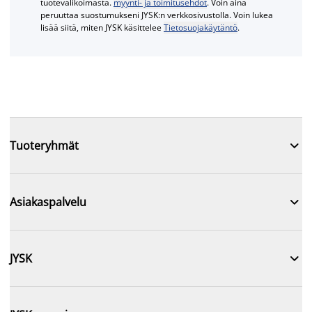
tuotevalikoimasta.
myynti- ja toimitusehdot
. Voin aina
peruuttaa suostumukseni JYSK:n verkkosivustolla. Voin lukea
lisää siitä, miten JYSK käsittelee
Tietosuojakäytäntö
.

Tuoteryhmät

Asiakaspalvelu

JYSK