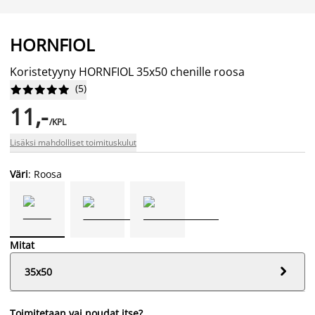
HORNFIOL
Koristetyyny HORNFIOL 35x50 chenille roosa
(
5
)










11,-
/KPL
Lisäksi mahdolliset toimituskulut
Väri
: Roosa
Mitat

35x50
Toimitetaan vai noudat itse?