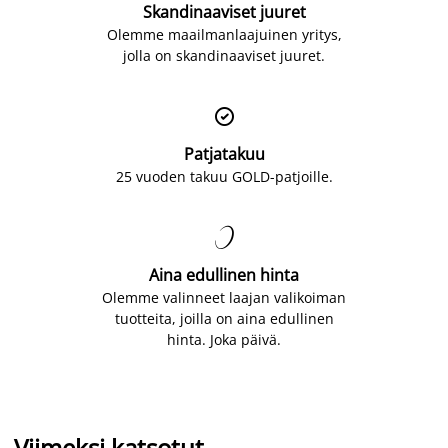
Skandinaaviset juuret
Olemme maailmanlaajuinen yritys,
jolla on skandinaaviset juuret.

Patjatakuu
25 vuoden takuu GOLD-patjoille.

Aina edullinen hinta
Olemme valinneet laajan valikoiman
tuotteita, joilla on aina edullinen
hinta. Joka päivä.
Viimeksi katsotut