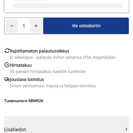
Vie ostoskoriin

Rajoittamaton palautusoikeus
Ei aikarajaa - palauta mihin tahansa JYSK-myymälään

Hintatakuu
30 päivän hintatakuu kaikille tuotteille

Joustava toimitus
Sinun valitsemasi nopea ja helppo toimitus
Tuotenumero: 6894526
Lisätiedot
