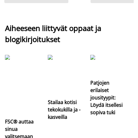
Aiheeseen liittyvät oppaat ja
blogikirjoitukset
Si
uu
va
Patjojen
erilaiset
jousityypit:
Stailaa kotisi
Löydä itsellesi
tekokukilla ja -
sopiva tuki
kasveilla
FSC® auttaa
sinua
valitsemaan