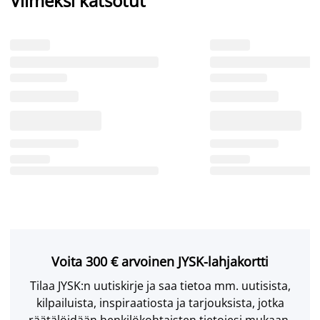
Viimeksi katsotut
Voita 300 € arvoinen JYSK-lahjakortti
Tilaa JYSK:n uutiskirje ja saa tietoa mm. uutisista,
kilpailuista, inspiraatiosta ja tarjouksista, jotka
räätälöidään henkilökohtaisten tietojesi mukaan.