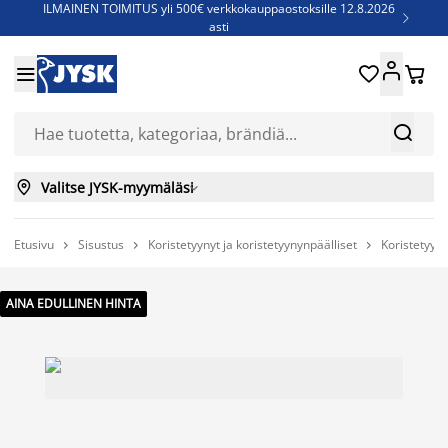
ILMAINEN TOIMITUS yli 500€ verkkokauppaostoksille 12.8.2026

asti
Parempiin uniin - Säästä jopa 60%





Sijauspatjoja - Säästä jopa 60%

Jenkkisänkyjä - Säästä jopa 60%



Valitse JYSK-myymäläsi

Etusivu
Sisustus
Koristetyynyt ja koristetyynynpäälliset
Koristetyyny



AINA EDULLINEN HINTA