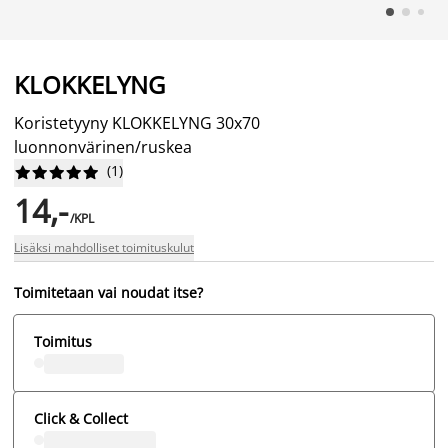
KLOKKELYNG
Koristetyyny KLOKKELYNG 30x70
luonnonvärinen/ruskea
(
1
)










14,-
/KPL
Lisäksi mahdolliset toimituskulut
Toimitetaan vai noudat itse?
Toimitus
Click & Collect