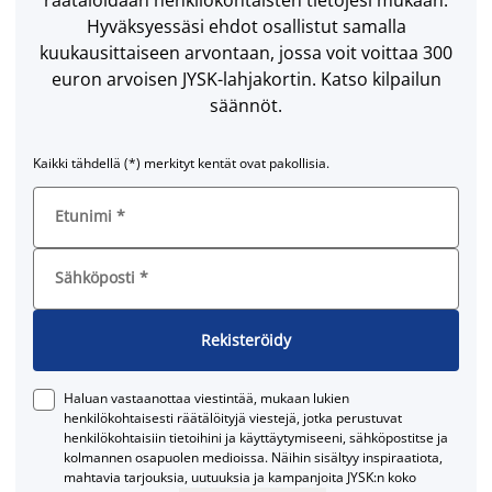
Hyväksyessäsi ehdot osallistut samalla
kuukausittaiseen arvontaan, jossa voit voittaa 300
euron arvoisen JYSK-lahjakortin. Katso kilpailun
säännöt.
Kaikki tähdellä (*) merkityt kentät ovat pakollisia.
Etunimi
*
Sähköposti
*
Rekisteröidy
Haluan vastaanottaa viestintää, mukaan lukien
henkilökohtaisesti räätälöityjä viestejä, jotka perustuvat
henkilökohtaisiin tietoihini ja käyttäytymiseeni, sähköpostitse ja
kolmannen osapuolen medioissa. Näihin sisältyy inspiraatiota,
mahtavia tarjouksia, uutuuksia ja kampanjoita JYSK:n koko