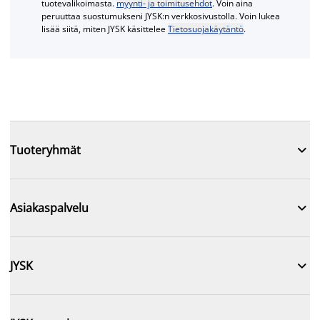
tuotevalikoimasta.
myynti- ja toimitusehdot
. Voin aina
peruuttaa suostumukseni JYSK:n verkkosivustolla. Voin lukea
lisää siitä, miten JYSK käsittelee
Tietosuojakäytäntö
.

Tuoteryhmät

Asiakaspalvelu

JYSK