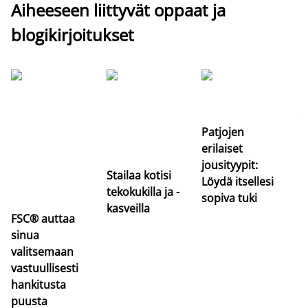
Aiheeseen liittyvät oppaat ja
blogikirjoitukset
Si
uu
va
Patjojen
erilaiset
jousityypit:
Stailaa kotisi
Löydä itsellesi
tekokukilla ja -
sopiva tuki
kasveilla
FSC® auttaa
sinua
valitsemaan
vastuullisesti
hankitusta
puusta