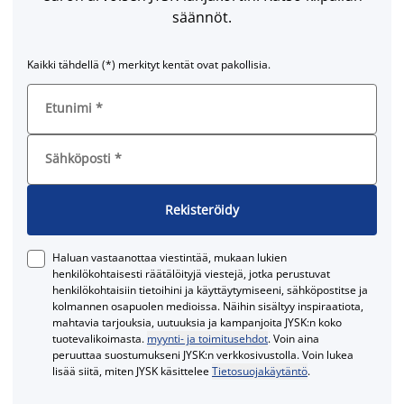
säännöt.
Kaikki tähdellä (*) merkityt kentät ovat pakollisia.
Etunimi
*
Sähköposti
*
Rekisteröidy
Haluan vastaanottaa viestintää, mukaan lukien
henkilökohtaisesti räätälöityjä viestejä, jotka perustuvat
henkilökohtaisiin tietoihini ja käyttäytymiseeni, sähköpostitse ja
kolmannen osapuolen medioissa. Näihin sisältyy inspiraatiota,
mahtavia tarjouksia, uutuuksia ja kampanjoita JYSK:n koko
tuotevalikoimasta.
myynti- ja toimitusehdot
. Voin aina
peruuttaa suostumukseni JYSK:n verkkosivustolla. Voin lukea
lisää siitä, miten JYSK käsittelee
Tietosuojakäytäntö
.