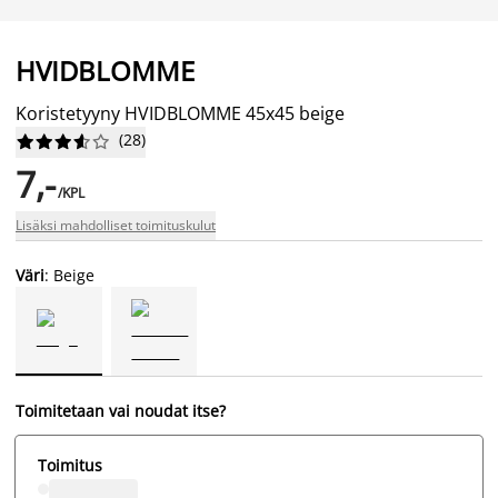
HVIDBLOMME
Koristetyyny HVIDBLOMME 45x45 beige
(
28
)










7,-
/KPL
Lisäksi mahdolliset toimituskulut
Väri
: Beige
Toimitetaan vai noudat itse?
Toimitus