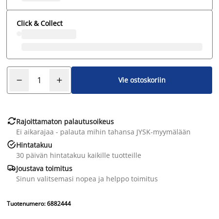
Click & Collect
Vie ostoskoriin

Rajoittamaton palautusoikeus
Ei aikarajaa - palauta mihin tahansa JYSK-myymälään

Hintatakuu
30 päivän hintatakuu kaikille tuotteille

Joustava toimitus
Sinun valitsemasi nopea ja helppo toimitus
Tuotenumero: 6882444