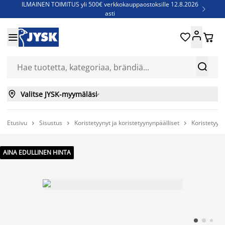
ILMAINEN TOIMITUS yli 500€ verkkokauppaostoksille 12.8.2026

asti
Parempiin uniin - Säästä jopa 60%





Sijauspatjoja - Säästä jopa 60%

Jenkkisänkyjä - Säästä jopa 60%



Valitse JYSK-myymäläsi

Etusivu
Sisustus
Koristetyynyt ja koristetyynynpäälliset
Koristetyyny



AINA EDULLINEN HINTA