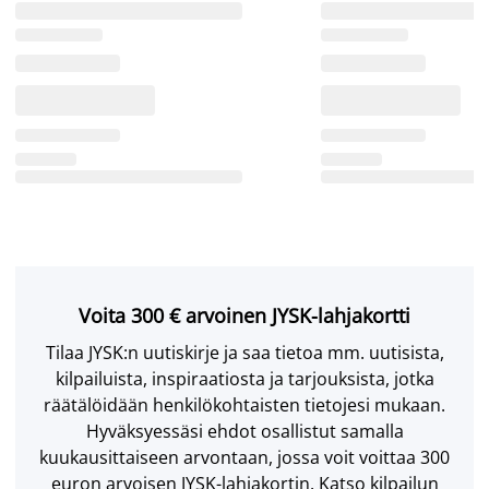
Voita 300 € arvoinen JYSK-lahjakortti
Tilaa JYSK:n uutiskirje ja saa tietoa mm. uutisista,
kilpailuista, inspiraatiosta ja tarjouksista, jotka
räätälöidään henkilökohtaisten tietojesi mukaan.
Hyväksyessäsi ehdot osallistut samalla
kuukausittaiseen arvontaan, jossa voit voittaa 300
euron arvoisen JYSK-lahjakortin. Katso kilpailun