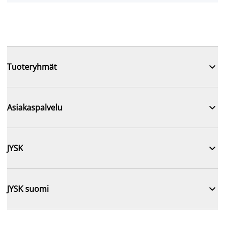

Tuoteryhmät

Asiakaspalvelu

JYSK

JYSK suomi