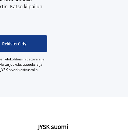
tin. Katso kilpailun
Rekisteröidy
nkilökohtaisiin tietoihini ja
a tarjouksia, uutuuksia ja
JYSK:n verkkosivustolla.
JYSK suomi