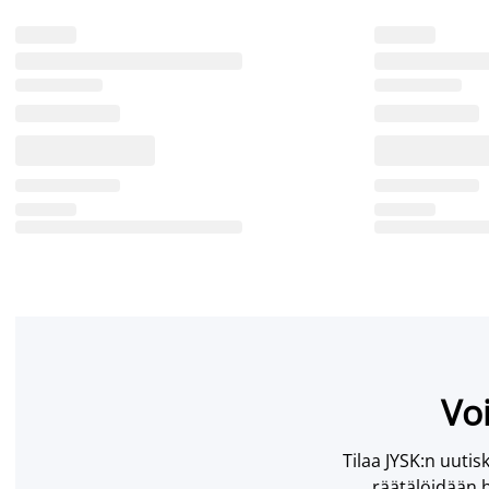
Voi
Tilaa JYSK:n uutisk
räätälöidään h