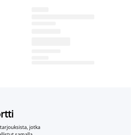
rtti
 tarjouksista, jotka
llistut samalla