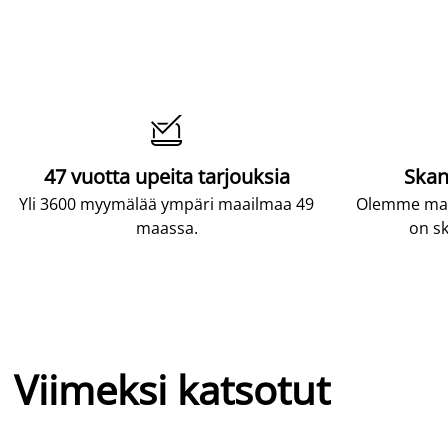

47 vuotta upeita tarjouksia
Skan
Yli 3600 myymälää ympäri maailmaa 49
Olemme maai
maassa.
on sk
Viimeksi katsotut