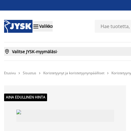

Valikko

Valitse JYSK-myymäläsi

Etusivu
Sisustus
Koristetyynyt ja koristetyynynpäälliset
Koristetyyny



AINA EDULLINEN HINTA