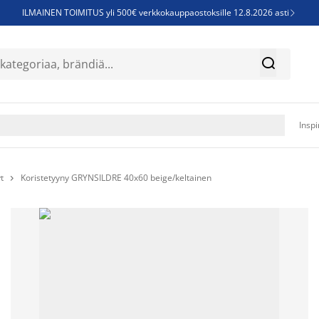
ILMAINEN TOIMITUS yli 500€ verkkokauppaostoksille 12.8.2026 asti

Parempiin uniin - Säästä jopa 60%


Sijauspatjoja - Säästä jopa 60%

Jenkkisänkyjä - Säästä jopa 60%

Inspi
t
Koristetyyny GRYNSILDRE 40x60 beige/keltainen
