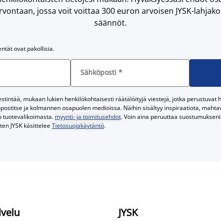
vontaan, jossa voit voittaa 300 euron arvoisen JYSK-lahjakor
säännöt.
entät ovat pakollisia.
Sähköposti
*
tintää, mukaan lukien henkilökohtaisesti räätälöityjä viestejä, jotka perustuvat he
postitse ja kolmannen osapuolen medioissa. Näihin sisältyy inspiraatiota, mahtavi
o tuotevalikoimasta.
myynti- ja toimitusehdot
. Voin aina peruuttaa suostumukseni 
iten JYSK käsittelee
Tietosuojakäytäntö
.
lvelu
JYSK