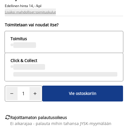
Edellinen hinta
14,- /kpl
Lisäksi mahdolliset toimituskulut
Toimitetaan vai noudat itse?
Toimitus
Click & Collect
Vie ostoskoriin

Rajoittamaton palautusoikeus
Ei aikarajaa - palauta mihin tahansa JYSK-myymälään