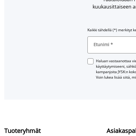
kuukausittaiseen ar
Kaikki tähdellä (*) merkityt k
Etunimi
*
Haluan vastaanottaa vies
käyttäytymiseeni, sähkö
kampanjoita JYSK:n kok
Voin lukea lisää siitä, m
Tuoteryhmät
Asiakaspa