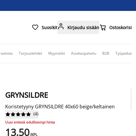



Suosikit
Kirjaudu sisään
Ostoskorisi
raatiota
Tarjouslehdet
Myymälät
Asiakaspalvelu
B2B
Työpaikat
GRYNSILDRE
Koristetyyny GRYNSILDRE 40x60 beige/keltainen
(
4
)










Uusi entistä edullisempi hinta
13,50
/KPL