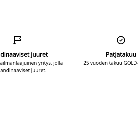


dinaaviset juuret
Patjatakuu
lmanlaajuinen yritys, jolla
25 vuoden takuu GOLD-p
andinaaviset juuret.