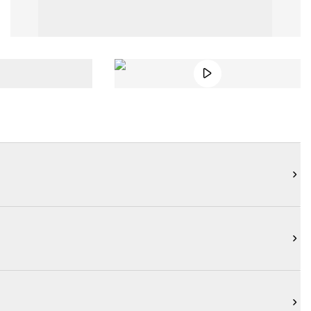



