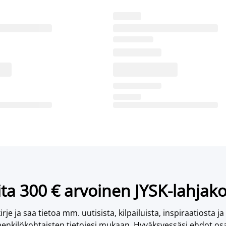
ta 300 € arvoinen JYSK-lahjako
irje ja saa tietoa mm. uutisista, kilpailuista, inspiraatiosta ja
enkilökohtaisten tietojesi mukaan. Hyväksyessäsi ehdot osa