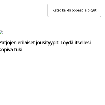
Katso kaikki oppaat ja blogit
S
Patjojen erilaiset jousityypit: Löydä itsellesi
sopiva tuki