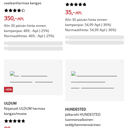
vaaleanharmaa kangas




















35,-
/KPL
350,-
/KPL
Alin 30 päivän hinta ennen
kampanjaa: 54,99 /kpl (-36%)
Alin 30 päivän hinta ennen
Normaalihinta: 54,99 /kpl (-36%)
kampanjaa: 469,- /kpl (-25%)
Normaalihinta: 469,- /kpl (-25%)
-43%
ULDUM
Nojatuoli ULDUM harmaa
HUNDESTED
kangas/musta
Jalkarahi HUNDESTED
luonnonvalkoinen










teddy/tammenvärinen