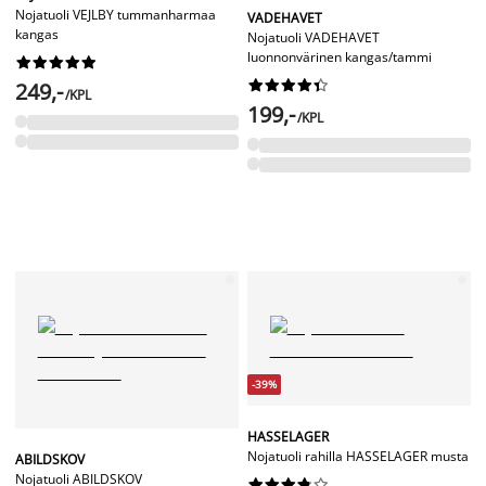
Nojatuoli VEJLBY tummanharmaa
VADEHAVET
kangas
Nojatuoli VADEHAVET
luonnonvärinen kangas/tammi




















249,-
/KPL
199,-
/KPL
-39%
HASSELAGER
Nojatuoli rahilla HASSELAGER musta
ABILDSKOV
Nojatuoli ABILDSKOV









