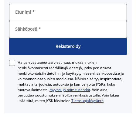
Etunimi
*
Sähköposti
*
Rekisteröidy
Haluan vastaanottaa viestintää, mukaan lukien
henkilökohtaisesti räätälöityjä viestejä, jotka perustuvat
henkilökohtaisiin tietoihini ja käyttäytymiseeni, sähköpostitse ja
kolmannen osapuolen medioissa. Näihin sisältyy inspiraatiota,
mahtavia tarjouksia, uutuuksia ja kampanjoita JYSK:n koko
tuotevalikoimasta.
myynti- ja toimitusehdot
. Voin aina
peruuttaa suostumukseni JYSK:n verkkosivustolla. Voin lukea
lisää siitä, miten JYSK käsittelee
Tietosuojakäytäntö
.