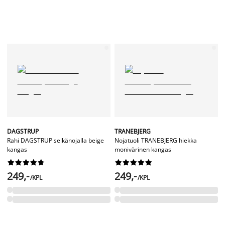
DAGSTRUP
TRANEBJERG
Rahi DAGSTRUP selkänojalla beige
Nojatuoli TRANEBJERG hiekka
kangas
monivärinen kangas




















249,-
249,-
/KPL
/KPL