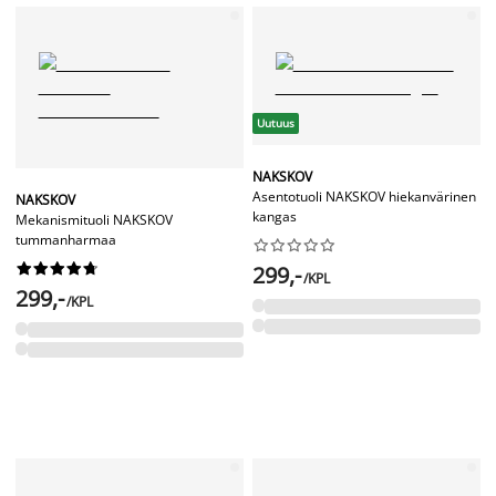
Uutuus
NAKSKOV
Asentotuoli NAKSKOV hiekanvärinen
NAKSKOV
kangas
Mekanismituoli NAKSKOV
tummanharmaa




















299,-
/KPL
299,-
/KPL