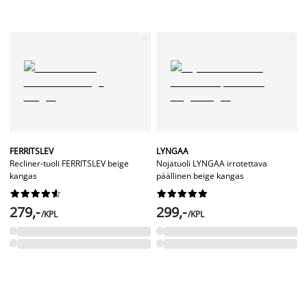
FERRITSLEV
LYNGAA
Recliner-tuoli FERRITSLEV beige
Nojatuoli LYNGAA irrotettava
kangas
päällinen beige kangas




















279,-
299,-
/KPL
/KPL