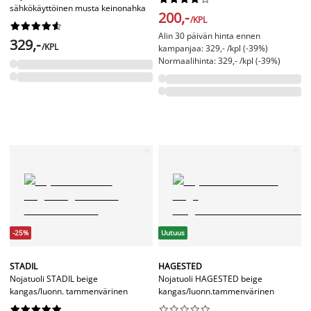
sähkökäyttöinen musta keinonahka
200,-
/KPL










Alin 30 päivän hinta ennen
329,-
/KPL
kampanjaa: 329,- /kpl (-39%)
Normaalihinta: 329,- /kpl (-39%)
-25%
Uutuus
STADIL
HAGESTED
Nojatuoli STADIL beige
Nojatuoli HAGESTED beige
kangas/luonn. tammenvärinen
kangas/luonn.tammenvärinen



















