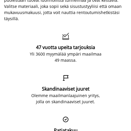
puolestaan tuovat luonnollista tunnelmaa ja ovat kestäviä.
Valitse materiaali, joka sopii sekä sisustustyyliisi että omaan
mukavuusmakuusi, jotta voit nauttia rentoutumishetkistäsi
täysillä.

47 vuotta upeita tarjouksia
Yli 3600 myymälää ympäri maailmaa
49 maassa.

Skandinaaviset juuret
Olemme maailmanlaajuinen yritys,
jolla on skandinaaviset juuret.

Patjatakuu