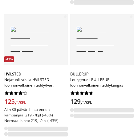
-43%
HVILSTED
BULLERUP
Nojatuoli rahilla HVILSTED
Loungetuoli BULLERUP
luonnonvalkoinen teddy/lvär.
luonnonvalkoinen teddykangas




















125,-
129,-
/KPL
/KPL
Alin 30 päivän hinta ennen
kampanjaa: 219,- /kpl (-43%)
Normaalihinta: 219,- /kpl (-43%)