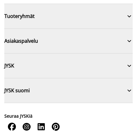

Tuoteryhmät

Asiakaspalvelu

JYSK

JYSK suomi
Seuraa JYSKiä



