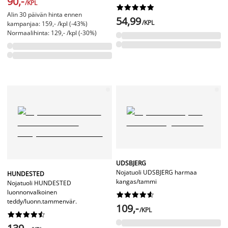
90,-
/KPL










Alin 30 päivän hinta ennen
54,99
/KPL
kampanjaa: 159,- /kpl (-43%)
Normaalihinta: 129,- /kpl (-30%)
UDSBJERG
Nojatuoli UDSBJERG harmaa
HUNDESTED
kangas/tammi
Nojatuoli HUNDESTED
luonnonvalkoinen










teddy/luonn.tammenvär.
109,-
/KPL









