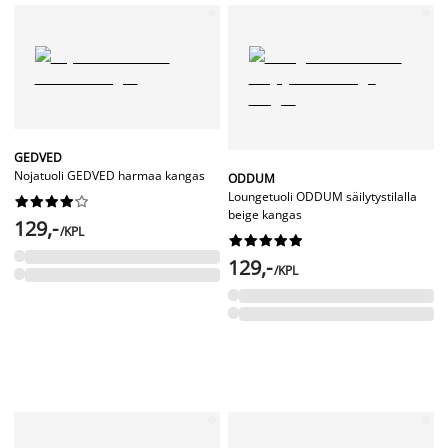
GEDVED
Nojatuoli GEDVED harmaa kangas
ODDUM
Loungetuoli ODDUM säilytystilalla










beige kangas
129,-
/KPL










129,-
/KPL