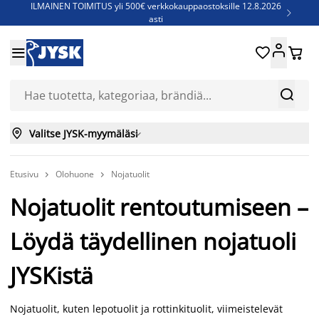
ILMAINEN TOIMITUS yli 500€ verkkokauppaostoksille 12.8.2026

asti
Parempiin uniin - Säästä jopa 60%





Sijauspatjoja - Säästä jopa 60%

Jenkkisänkyjä - Säästä jopa 60%



Valitse JYSK-myymäläsi

Etusivu
Olohuone
Nojatuolit


Nojatuolit rentoutumiseen –
Löydä täydellinen nojatuoli
JYSKistä
Nojatuolit, kuten lepotuolit ja rottinkituolit, viimeistelevät