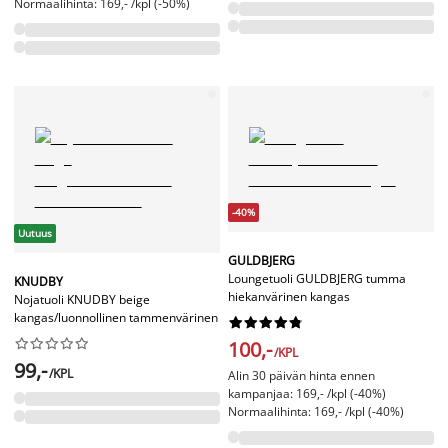
Normaalihinta: 169,- /kpl (-50%)
-40%
Uutuus
GULDBJERG
Loungetuoli GULDBJERG tumma
KNUDBY
hiekanvärinen kangas
Nojatuoli KNUDBY beige
kangas/luonnollinen tammenvärinen




















100,-
/KPL
99,-
/KPL
Alin 30 päivän hinta ennen
kampanjaa: 169,- /kpl (-40%)
Normaalihinta: 169,- /kpl (-40%)