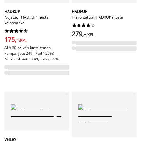
HADRUP
HADRUP
Nojatuoli HADRUP musta
Hierontatuoli HADRUP musta
keinonahka




















279,-
/KPL
175,-
/KPL
Alin 30 päivän hinta ennen
kampanjaa: 249,- /kpl (-29%)
Normaalihinta: 249,- /kpl (-29%)
VEJLBY