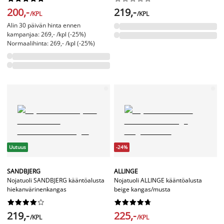
200,-
219,-
/KPL
/KPL
Alin 30 päivän hinta ennen
kampanjaa: 269,- /kpl (-25%)
Normaalihinta: 269,- /kpl (-25%)
Uutuus
-24%
SANDBJERG
ALLINGE
Nojatuoli SANDBJERG kääntöalusta
Nojatuoli ALLINGE kääntöalusta
hiekanvärinenkangas
beige kangas/musta




















219,-
225,-
/KPL
/KPL