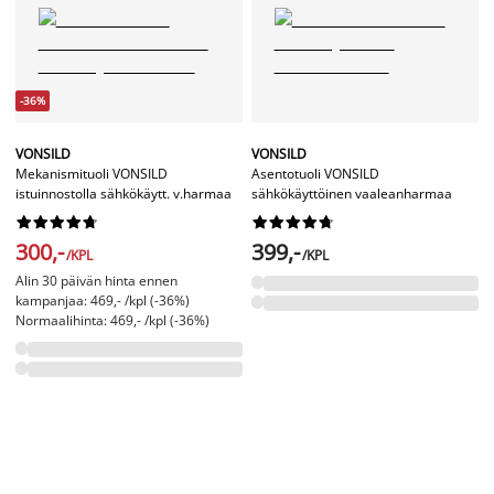
-36%
VONSILD
VONSILD
Mekanismituoli VONSILD
Asentotuoli VONSILD
istuinnostolla sähkökäytt. v.harmaa
sähkökäyttöinen vaaleanharmaa




















300,-
399,-
/KPL
/KPL
Alin 30 päivän hinta ennen
kampanjaa: 469,- /kpl (-36%)
Normaalihinta: 469,- /kpl (-36%)