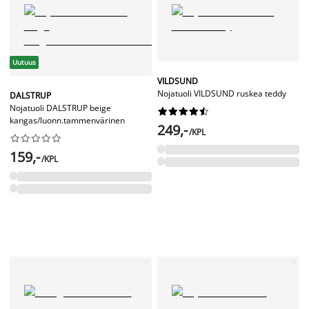
Uutuus
VILDSUND
Nojatuoli VILDSUND ruskea teddy
DALSTRUP
Nojatuoli DALSTRUP beige










kangas/luonn.tammenvärinen
249,-
/KPL










159,-
/KPL