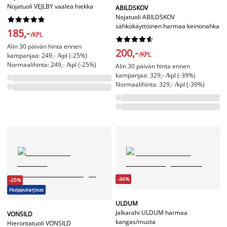
Nojatuoli VEJLBY vaalea hiekka
ABILDSKOV
Nojatuoli ABILDSKOV










sähkökäyttöinen harmaa keinonahka
185,-
/KPL










Alin 30 päivän hinta ennen
200,-
/KPL
kampanjaa: 249,- /kpl (-25%)
Normaalihinta: 249,- /kpl (-25%)
Alin 30 päivän hinta ennen
kampanjaa: 329,- /kpl (-39%)
Normaalihinta: 329,- /kpl (-39%)
-36%
-25%
Huipputarjous
ULDUM
Jalkarahi ULDUM harmaa
VONSILD
kangas/musta
Hierontatuoli VONSILD