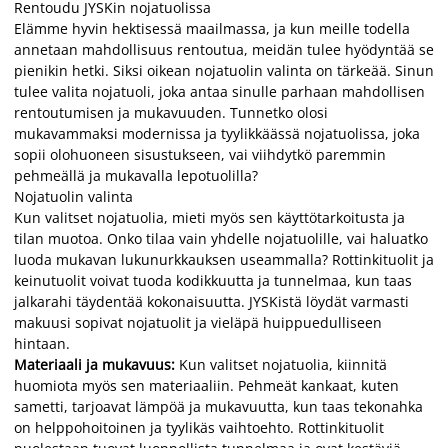
Rentoudu JYSKin nojatuolissa
Elämme hyvin hektisessä maailmassa, ja kun meille todella
annetaan mahdollisuus rentoutua, meidän tulee hyödyntää se
pienikin hetki. Siksi oikean nojatuolin valinta on tärkeää. Sinun
tulee valita nojatuoli, joka antaa sinulle parhaan mahdollisen
rentoutumisen ja mukavuuden. Tunnetko olosi
mukavammaksi modernissa ja tyylikkäässä nojatuolissa, joka
sopii olohuoneen sisustukseen, vai viihdytkö paremmin
pehmeällä ja mukavalla lepotuolilla?
Nojatuolin valinta
Kun valitset nojatuolia, mieti myös sen käyttötarkoitusta ja
tilan muotoa. Onko tilaa vain yhdelle nojatuolille, vai haluatko
luoda mukavan lukunurkkauksen useammalla? Rottinkituolit ja
keinutuolit voivat tuoda kodikkuutta ja tunnelmaa, kun taas
jalkarahi täydentää kokonaisuutta. JYSKistä löydät varmasti
makuusi sopivat nojatuolit ja vieläpä huippuedulliseen
hintaan.
Materiaali ja mukavuus:
Kun valitset nojatuolia, kiinnitä
huomiota myös sen materiaaliin. Pehmeät kankaat, kuten
sametti, tarjoavat lämpöä ja mukavuutta, kun taas tekonahka
on helppohoitoinen ja tyylikäs vaihtoehto. Rottinkituolit