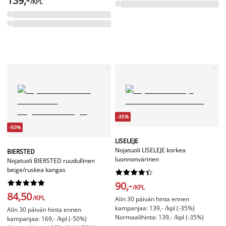
139,-
/KPL
-35%
-50%
LISELEJE
Nojatuoli LISELEJE korkea
BIERSTED
luonnonvärinen
Nojatuoli BIERSTED ruudullinen
beige/ruskea kangas




















90,-
/KPL
84,50
/KPL
Alin 30 päivän hinta ennen
kampanjaa: 139,- /kpl (-35%)
Alin 30 päivän hinta ennen
Normaalihinta: 139,- /kpl (-35%)
kampanjaa: 169,- /kpl (-50%)