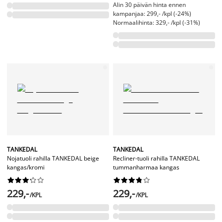
Alin 30 päivän hinta ennen
kampanjaa: 299,- /kpl (-24%)
Normaalihinta: 329,- /kpl (-31%)
TANKEDAL
TANKEDAL
Nojatuoli rahilla TANKEDAL beige
Recliner-tuoli rahilla TANKEDAL
kangas/kromi
tummanharmaa kangas




















229,-
229,-
/KPL
/KPL