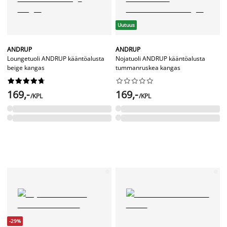
Uutuus
ANDRUP
ANDRUP
Loungetuoli ANDRUP kääntöalusta
Nojatuoli ANDRUP kääntöalusta
beige kangas
tummanruskea kangas




















169,-
169,-
/KPL
/KPL
-29%