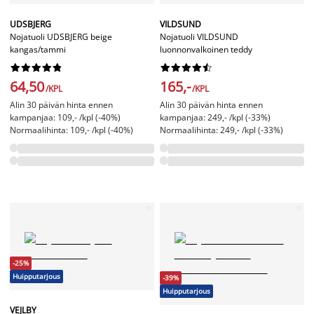
UDSBJERG
VILDSUND
Nojatuoli UDSBJERG beige
Nojatuoli VILDSUND
kangas/tammi
luonnonvalkoinen teddy




















64,50
165,-
/KPL
/KPL
Alin 30 päivän hinta ennen
Alin 30 päivän hinta ennen
kampanjaa: 109,- /kpl (-40%)
kampanjaa: 249,- /kpl (-33%)
Normaalihinta: 109,- /kpl (-40%)
Normaalihinta: 249,- /kpl (-33%)
-25%
Huipputarjous
-39%
Huipputarjous
VEJLBY