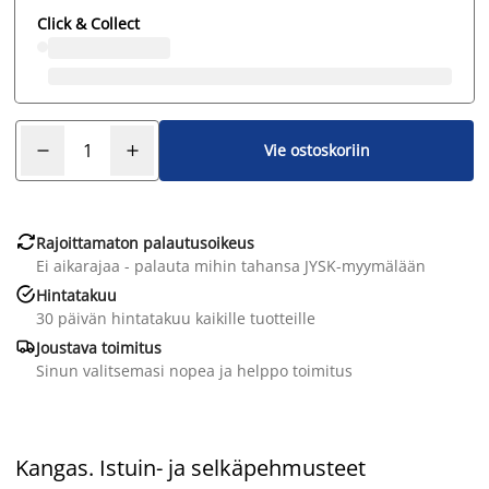
Click & Collect
Vie ostoskoriin

Rajoittamaton palautusoikeus
Ei aikarajaa - palauta mihin tahansa JYSK-myymälään

Hintatakuu
30 päivän hintatakuu kaikille tuotteille

Joustava toimitus
Sinun valitsemasi nopea ja helppo toimitus
Kangas. Istuin- ja selkäpehmusteet