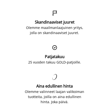

Skandinaaviset juuret
Olemme maailmanlaajuinen yritys,
jolla on skandinaaviset juuret.

Patjatakuu
25 vuoden takuu GOLD-patjoille.

Aina edullinen hinta
Olemme valinneet laajan valikoiman
tuotteita, joilla on aina edullinen
hinta. Joka päivä.