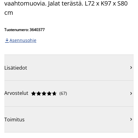
vaahtomuovia. Jalat terästä. L72 x K97 x S80
cm
Tuotenumero: 3640377
Asennusohje

Lisätiedot

Arvostelut
(
67
)











Toimitus
