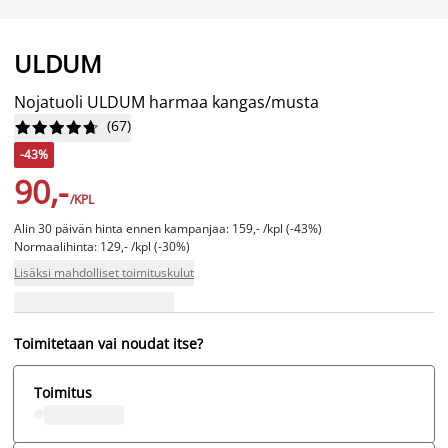
ULDUM
Nojatuoli ULDUM harmaa kangas/musta
(
67
)










-43%
90,-
/KPL
Alin 30 päivän hinta ennen kampanjaa: 159,- /kpl (-43%)
Normaalihinta: 129,- /kpl (-30%)
Lisäksi mahdolliset toimituskulut
Toimitetaan vai noudat itse?
Toimitus