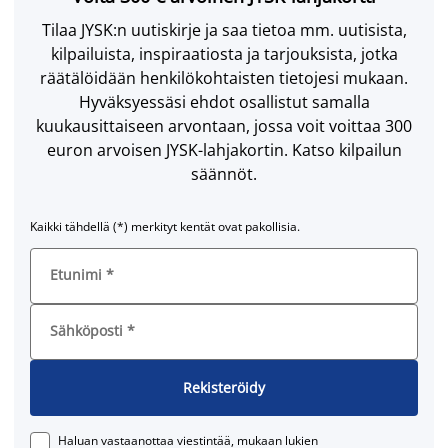
Tilaa JYSK:n uutiskirje ja saa tietoa mm. uutisista,
kilpailuista, inspiraatiosta ja tarjouksista, jotka
räätälöidään henkilökohtaisten tietojesi mukaan.
Hyväksyessäsi ehdot osallistut samalla
kuukausittaiseen arvontaan, jossa voit voittaa 300
euron arvoisen JYSK-lahjakortin. Katso kilpailun
säännöt.
Kaikki tähdellä (*) merkityt kentät ovat pakollisia.
Etunimi
*
Sähköposti
*
Rekisteröidy
Haluan vastaanottaa viestintää, mukaan lukien