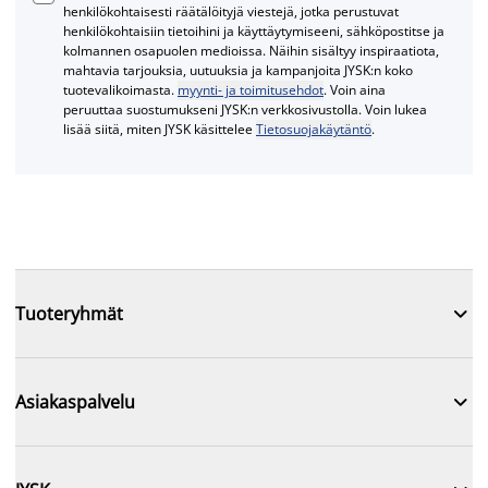
henkilökohtaisesti räätälöityjä viestejä, jotka perustuvat
henkilökohtaisiin tietoihini ja käyttäytymiseeni, sähköpostitse ja
kolmannen osapuolen medioissa. Näihin sisältyy inspiraatiota,
mahtavia tarjouksia, uutuuksia ja kampanjoita JYSK:n koko
tuotevalikoimasta.
myynti- ja toimitusehdot
. Voin aina
peruuttaa suostumukseni JYSK:n verkkosivustolla. Voin lukea
lisää siitä, miten JYSK käsittelee
Tietosuojakäytäntö
.

Tuoteryhmät

Asiakaspalvelu