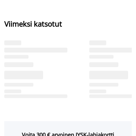
Viimeksi katsotut
Voita 300 € arvoinen JYSK-lahjakortti