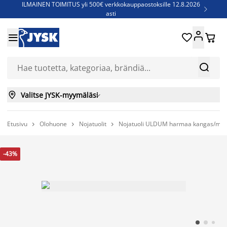
ILMAINEN TOIMITUS yli 500€ verkkokauppaostoksille 12.8.2026

asti
Parempiin uniin - Säästä jopa 60%





Sijauspatjoja - Säästä jopa 60%

Jenkkisänkyjä - Säästä jopa 60%



Valitse JYSK-myymäläsi

Etusivu
Olohuone
Nojatuolit
Nojatuoli ULDUM harmaa kangas/mus



-43%