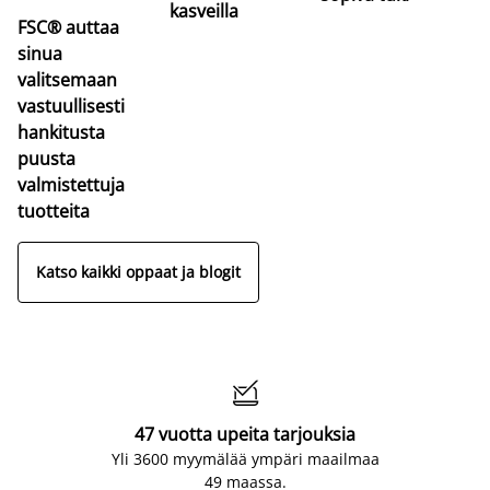
kasveilla
FSC® auttaa
sinua
valitsemaan
vastuullisesti
hankitusta
puusta
valmistettuja
tuotteita
Katso kaikki oppaat ja blogit

47 vuotta upeita tarjouksia
Yli 3600 myymälää ympäri maailmaa
49 maassa.