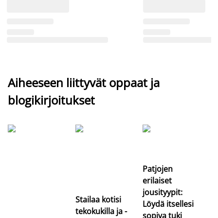
Aiheeseen liittyvät oppaat ja
blogikirjoitukset
Si
uu
va
Patjojen
erilaiset
jousityypit:
Stailaa kotisi
Löydä itsellesi
tekokukilla ja -
sopiva tuki