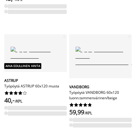
AINA EDULLINEN HINTA
ASTRUP
Työpöytä ASTRUP 60x120 musta
VANDBORG
Työpöytä VANDBORG 60x120










luonn.tammenvärinen/beige
40,-
/KPL










59,99
/KPL