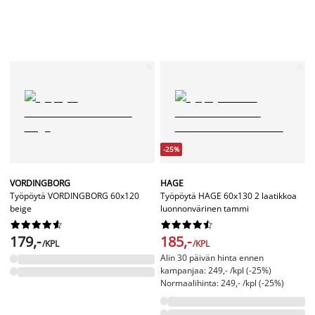
-25%
VORDINGBORG
HAGE
Työpöytä VORDINGBORG 60x120
Työpöytä HAGE 60x130 2 laatikkoa
beige
luonnonvärinen tammi




















179,-
185,-
/KPL
/KPL
Alin 30 päivän hinta ennen
kampanjaa: 249,- /kpl (-25%)
Normaalihinta: 249,- /kpl (-25%)