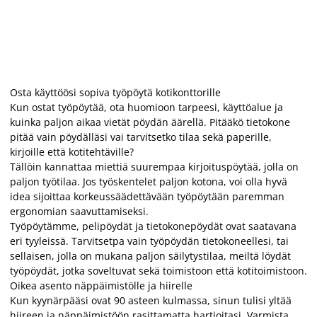
Osta käyttöösi sopiva työpöytä kotikonttorille
Kun ostat työpöytää, ota huomioon tarpeesi, käyttöalue ja
kuinka paljon aikaa vietät pöydän äärellä. Pitääkö tietokone
pitää vain pöydälläsi vai tarvitsetko tilaa sekä paperille,
kirjoille että kotitehtäville?
Tällöin kannattaa miettiä suurempaa kirjoituspöytää, jolla on
paljon työtilaa. Jos työskentelet paljon kotona, voi olla hyvä
idea sijoittaa korkeussäädettävään työpöytään paremman
ergonomian saavuttamiseksi.
Työpöytämme, pelipöydät ja tietokonepöydät ovat saatavana
eri tyyleissä. Tarvitsetpa vain työpöydän tietokoneellesi, tai
sellaisen, jolla on mukana paljon säilytystilaa, meiltä löydät
työpöydät, jotka soveltuvat sekä toimistoon että kotitoimistoon.
Oikea asento näppäimistölle ja hiirelle
Kun kyynärpääsi ovat 90 asteen kulmassa, sinun tulisi yltää
hiireen ja näppäimistöön rasittamatta hartioitasi. Varmista