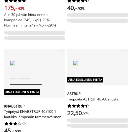




















175,-
40,-
/KPL
/KPL
Alin 30 päivän hinta ennen
kampanjaa: 249,- /kpl (-29%)
Normaalihinta: 249,- /kpl (-29%)
AINA EDULLINEN HINTA
AINA EDULLINEN HINTA
ASTRUP
Työpöytä ASTRUP 40x60 musta










KNABSTRUP
Työpöytä KNABSTRUP 40x100 1
22,50
/KPL
laatikko lämpimän tammenvärinen










45,-
/KPL