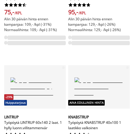




















75,-
95,-
/KPL
/KPL
Alin 30 päivän hinta ennen
Alin 30 päivän hinta ennen
kampanjaa: 109,- /kpl (-31%)
kampanjaa: 129,- /kpl (-26%)
Normaalihinta: 109,- /kpl (-31%)
Normaalihinta: 129,- /kpl (-26%)
-29%
Huipputarjous
AINA EDULLINEN HINTA
LINTRUP
KNABSTRUP
Työpöytä LINTRUP 60x140 2 laat. 1
Työpöytä KNABSTRUP 40x100 1
hylly luonn.villitammenvär
laatikko valkoinen