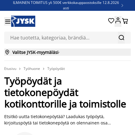
ILMAINEN TOIMITUS yli 500€ verkkokauppaostoksille 12.8.2026

asti
Parempiin uniin - Säästä jopa 60%





Sijauspatjoja - Säästä jopa 60%


Jenkkisänkyjä - Säästä jopa 60%


Valitse JYSK-myymäläsi

Etusivu
Työhuone
Työpöydät


Työpöydät ja
tietokonepöydät
kotikonttorille ja toimistolle
Etsitkö uutta tietokonepöytää? Laadukas työpöytä,
kirjoituspöytä tai tietokonepöytä on olennainen osa
työhuonetta ja varmistaa parhaat työolosuhteet niin