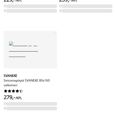
/KPL
/KPL
SVANEKE
Seisomapöytä SVANEKE 80x160
valkoinen










279,-
/KPL