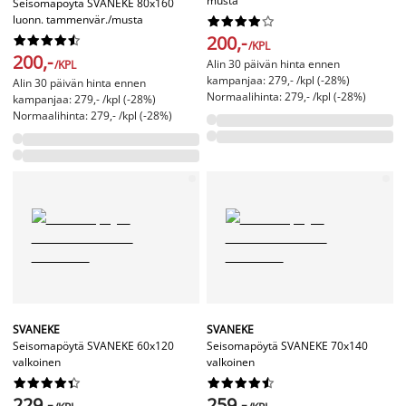
musta
Seisomapöytä SVANEKE 80x160
luonn. tammenvär./musta










200,-










/KPL
200,-
Alin 30 päivän hinta ennen
/KPL
kampanjaa: 279,- /kpl (-28%)
Alin 30 päivän hinta ennen
Normaalihinta: 279,- /kpl (-28%)
kampanjaa: 279,- /kpl (-28%)
Normaalihinta: 279,- /kpl (-28%)
SVANEKE
SVANEKE
Seisomapöytä SVANEKE 60x120
Seisomapöytä SVANEKE 70x140
valkoinen
valkoinen




















229,-
259,-