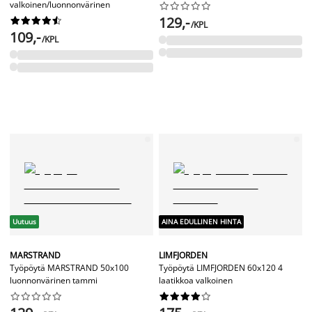
valkoinen/luonnonvärinen










129,-










/KPL
109,-
/KPL
Uutuus
AINA EDULLINEN HINTA
MARSTRAND
LIMFJORDEN
Työpöytä MARSTRAND 50x100
Työpöytä LIMFJORDEN 60x120 4
luonnonvärinen tammi
laatikkoa valkoinen



















