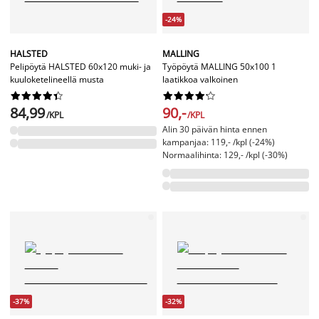
-24%
HALSTED
MALLING
Pelipöytä HALSTED 60x120 muki- ja
Työpöytä MALLING 50x100 1
kuuloketelineellä musta
laatikkoa valkoinen




















84,99
90,-
/KPL
/KPL
Alin 30 päivän hinta ennen
kampanjaa: 119,- /kpl (-24%)
Normaalihinta: 129,- /kpl (-30%)
-37%
-32%