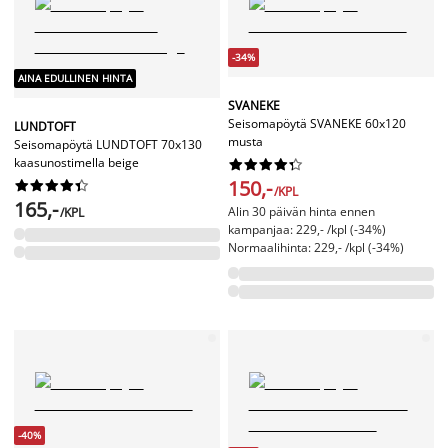
-34%
AINA EDULLINEN HINTA
SVANEKE
Seisomapöytä SVANEKE 60x120
LUNDTOFT
musta
Seisomapöytä LUNDTOFT 70x130
kaasunostimella beige










150,-










/KPL
165,-
Alin 30 päivän hinta ennen
/KPL
kampanjaa: 229,- /kpl (-34%)
Normaalihinta: 229,- /kpl (-34%)
-40%