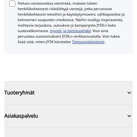
Haluan vastaanottaa viestintää, mukaan lukien
henkilökohtaisesti räätälöityjä viestejä, jotka perustuvat
henkilökohtaisiin tietoihini ja käyttäytymiseeni, sähköpostitse ja
kolmannen osapuolen medioissa. Näihin sisältyy inspiraatiota,
mahtavia tarjouksia, uutuuksia ja kampanjoita JYSK:n koko
tuotevalikoimasta.
myynti- ja toimitusehdot
. Voin aina
peruuttaa suostumukseni JYSK:n verkkosivustolla. Voin lukea
lisää siitä, miten JYSK käsittelee
Tietosuojakäytäntö
.

Tuoteryhmät

Asiakaspalvelu