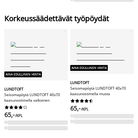
Korkeussäädettävät työpöydät
AINA EDULLINEN HINTA
AINA EDULLINEN HINTA
LUNDTOFT
Seisomapöytä LUNDTOFT 40x70
LUNDTOFT
kaasunostimella musta
Seisomapöytä LUNDTOFT 40x70
kaasunostimella valkoinen










65,-










/KPL
65,-
/KPL