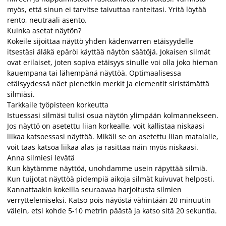
myös, että sinun ei tarvitse taivuttaa ranteitasi. Yritä löytää
rento, neutraali asento.
Kuinka asetat näytön?
Kokeile sijoittaa näyttö yhden kädenvarren etäisyydelle
itsestäsi äläkä epäröi käyttää näytön säätöjä. Jokaisen silmät
ovat erilaiset, joten sopiva etäisyys sinulle voi olla joko hieman
kauempana tai lähempänä näyttöä. Optimaalisessa
etäisyydessä näet pienetkin merkit ja elementit siristämättä
silmiäsi.
Tarkkaile työpisteen korkeutta
Istuessasi silmäsi tulisi osua näytön ylimpään kolmannekseen.
Jos näyttö on asetettu liian korkealle, voit kallistaa niskaasi
liikaa katsoessasi näyttöä. Mikäli se on asetettu liian matalalle,
voit taas katsoa liikaa alas ja rasittaa näin myös niskaasi.
Anna silmiesi levätä
Kun käytämme näyttöä, unohdamme usein räpyttää silmiä.
Kun tuijotat näyttöä pidempiä aikoja silmät kuivuvat helposti.
Kannattaakin kokeilla seuraavaa harjoitusta silmien
verryttelemiseksi. Katso pois näyöstä vähintään 20 minuutin
välein, etsi kohde 5-10 metrin päästä ja katso sitä 20 sekuntia.