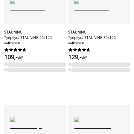
STAUNING
STAUNING
Työpöytä STAUNING 60x120
Työpöytä STAUNING 80x160
valkoinen
valkoinen




















109,-
129,-
/KPL
/KPL