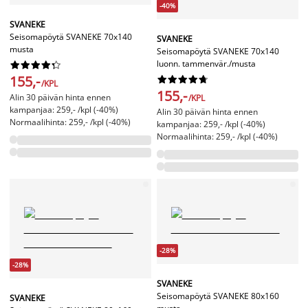
-40%
SVANEKE
Seisomapöytä SVANEKE 70x140
SVANEKE
musta
Seisomapöytä SVANEKE 70x140
luonn. tammenvär./musta










155,-










/KPL
155,-
Alin 30 päivän hinta ennen
/KPL
kampanjaa: 259,- /kpl (-40%)
Alin 30 päivän hinta ennen
Normaalihinta: 259,- /kpl (-40%)
kampanjaa: 259,- /kpl (-40%)
Normaalihinta: 259,- /kpl (-40%)
-28%
-28%
SVANEKE
Seisomapöytä SVANEKE 80x160
SVANEKE