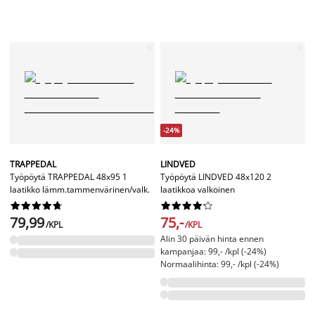
-24%
TRAPPEDAL
LINDVED
Työpöytä TRAPPEDAL 48x95 1
Työpöytä LINDVED 48x120 2
laatikko lämm.tammenvärinen/valk.
laatikkoa valkoinen




















79,99
75,-
/KPL
/KPL
Alin 30 päivän hinta ennen
kampanjaa: 99,- /kpl (-24%)
Normaalihinta: 99,- /kpl (-24%)