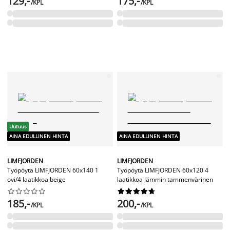
129,-
175,-
/KPL
/KPL
Uutuus
AINA EDULLINEN HINTA
AINA EDULLINEN HINTA
LIMFJORDEN
LIMFJORDEN
Työpöytä LIMFJORDEN 60x140 1
Työpöytä LIMFJORDEN 60x120 4
ovi/4 laatikkoa beige
laatikkoa lämmin tammenvärinen




















185,-
200,-
/KPL
/KPL