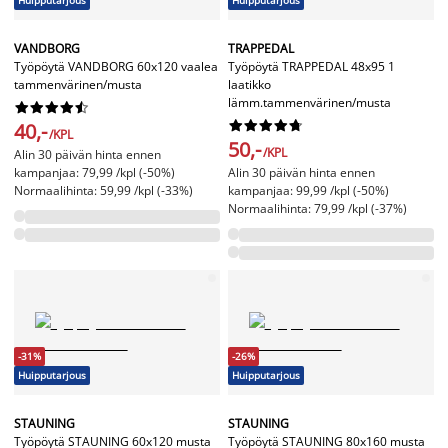
Huipputarjous
Huipputarjous
VANDBORG
TRAPPEDAL
Työpöytä VANDBORG 60x120 vaalea
Työpöytä TRAPPEDAL 48x95 1
tammenvärinen/musta
laatikko
lämm.tammenvärinen/musta




















40,-
/KPL
50,-
/KPL
Alin 30 päivän hinta ennen
kampanjaa: 79,99 /kpl (-50%)
Alin 30 päivän hinta ennen
Normaalihinta: 59,99 /kpl (-33%)
kampanjaa: 99,99 /kpl (-50%)
Normaalihinta: 79,99 /kpl (-37%)
-31%
-26%
Huipputarjous
Huipputarjous
STAUNING
STAUNING
Työpöytä STAUNING 60x120 musta
Työpöytä STAUNING 80x160 musta