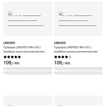
LINDVED
LINDVED
Työpöytä LINDVED 48x120 2
Työpöytä LINDVED 48x120 2
laatikkoa luonn.tammenvärinen
laatikkoa tumma tammenvärinen




















109,-
109,-
/KPL
/KPL