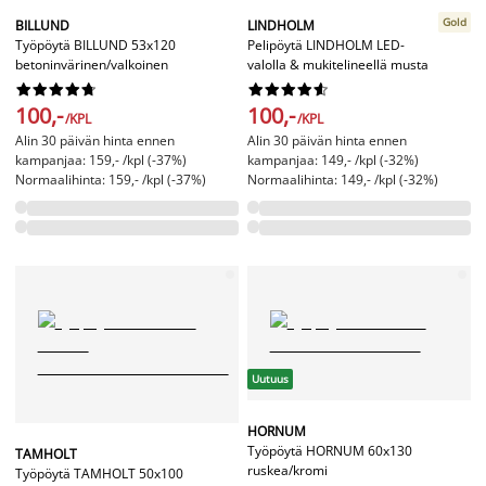
Gold
BILLUND
LINDHOLM
Työpöytä BILLUND 53x120
Pelipöytä LINDHOLM LED-
betoninvärinen/valkoinen
valolla & mukitelineellä musta




















100,-
100,-
/KPL
/KPL
Alin 30 päivän hinta ennen
Alin 30 päivän hinta ennen
kampanjaa: 159,- /kpl (-37%)
kampanjaa: 149,- /kpl (-32%)
Normaalihinta: 159,- /kpl (-37%)
Normaalihinta: 149,- /kpl (-32%)
Uutuus
HORNUM
Työpöytä HORNUM 60x130
TAMHOLT
ruskea/kromi
Työpöytä TAMHOLT 50x100