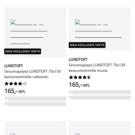
AINA EDULLINEN HINTA
AINA EDULLINEN HINTA
LUNDTOFT
Seisomapöytä LUNDTOFT 70x130
LUNDTOFT
kaasunostimella musta
Seisomapöytä LUNDTOFT 70x130
kaasunostimella valkoinen










165,-










/KPL
165,-
/KPL