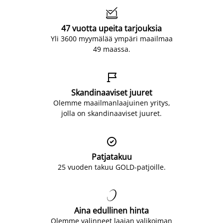

47 vuotta upeita tarjouksia
Yli 3600 myymälää ympäri maailmaa
49 maassa.

Skandinaaviset juuret
Olemme maailmanlaajuinen yritys,
jolla on skandinaaviset juuret.

Patjatakuu
25 vuoden takuu GOLD-patjoille.

Aina edullinen hinta
Olemme valinneet laajan valikoiman