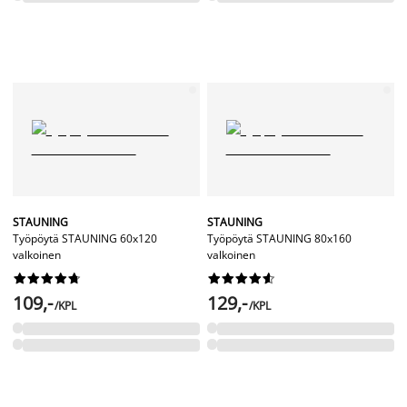
STAUNING
STAUNING
Työpöytä STAUNING 60x120
Työpöytä STAUNING 80x160
valkoinen
valkoinen




















109,-
129,-
/KPL
/KPL