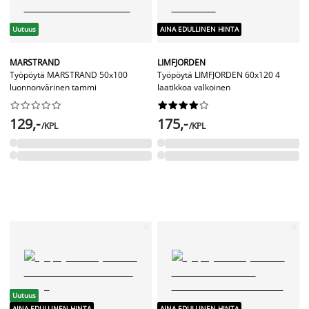
Uutuus
AINA EDULLINEN HINTA
MARSTRAND
LIMFJORDEN
Työpöytä MARSTRAND 50x100
Työpöytä LIMFJORDEN 60x120 4
luonnonvärinen tammi
laatikkoa valkoinen




















129,-
175,-
/KPL
/KPL
Uutuus
AINA EDULLINEN HINTA
AINA EDULLINEN HINTA