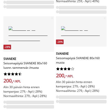
Normaalihinta: 259,- /kpl (-40%)
-28%
-28%
SVANEKE
Seisomapöytä SVANEKE 80x160
SVANEKE
musta
Seisomapöytä SVANEKE 80x160
luonn. tammenvär./musta




















200,-
/KPL
200,-
/KPL
Alin 30 päivän hinta ennen
kampanjaa: 279,- /kpl (-28%)
Alin 30 päivän hinta ennen
Normaalihinta: 279,- /kpl (-28%)
kampanjaa: 279,- /kpl (-28%)
Normaalihinta: 279,- /kpl (-28%)