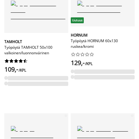
Uutuus
HORNUM
Työpöytä HORNUM 60x130
TAMHOLT
ruskea/kromi
Työpöytä TAMHOLT 50x100
valkoinen/luonnonvärinen




















129,-
/KPL
109,-
/KPL