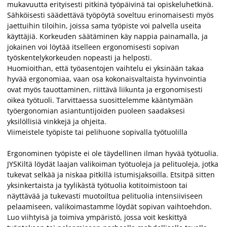
mukavuutta erityisesti pitkinä työpäivinä tai opiskeluhetkinä.
Sähköisesti säädettävä työpöytä soveltuu erinomaisesti myös
jaettuihin tiloihin, joissa sama työpiste voi palvella useita
käyttäjiä. Korkeuden säätäminen käy nappia painamalla, ja
jokainen voi löytää itselleen ergonomisesti sopivan
työskentelykorkeuden nopeasti ja helposti.
Huomioithan, että työasentojen vaihtelu ei yksinään takaa
hyvää ergonomiaa, vaan osa kokonaisvaltaista hyvinvointia
ovat myös tauottaminen, riittävä liikunta ja ergonomisesti
oikea työtuoli. Tarvittaessa suosittelemme kääntymään
työergonomian asiantuntijoiden puoleen saadaksesi
yksilöllisiä vinkkejä ja ohjeita.
Viimeistele työpiste tai pelihuone sopivalla työtuolilla
Ergonominen työpiste ei ole täydellinen ilman hyvää työtuolia.
JYSKiltä löydät laajan valikoiman työtuoleja ja pelituoleja, jotka
tukevat selkää ja niskaa pitkillä istumisjaksoilla. Etsitpä sitten
yksinkertaista ja tyylikästä työtuolia kotitoimistoon tai
näyttävää ja tukevasti muotoiltua pelituolia intensiiviseen
pelaamiseen, valikoimastamme löydät sopivan vaihtoehdon.
Luo viihtyisä ja toimiva ympäristö, jossa voit keskittyä