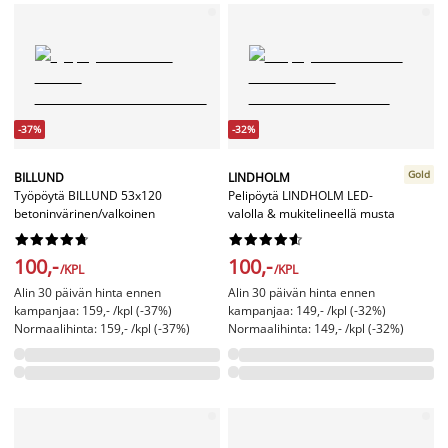
-37%
-32%
Gold
BILLUND
LINDHOLM
Työpöytä BILLUND 53x120
Pelipöytä LINDHOLM LED-
betoninvärinen/valkoinen
valolla & mukitelineellä musta




















100,-
100,-
/KPL
/KPL
Alin 30 päivän hinta ennen
Alin 30 päivän hinta ennen
kampanjaa: 159,- /kpl (-37%)
kampanjaa: 149,- /kpl (-32%)
Normaalihinta: 159,- /kpl (-37%)
Normaalihinta: 149,- /kpl (-32%)