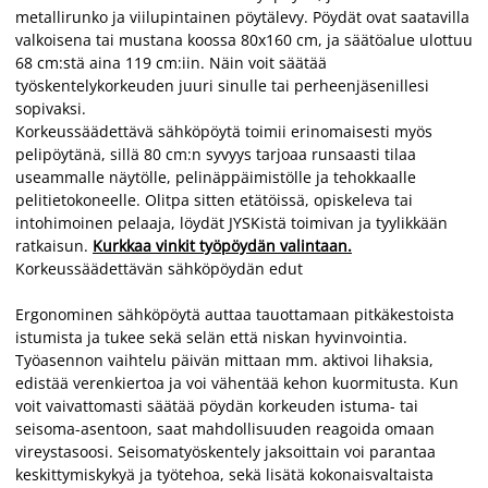
metallirunko ja viilupintainen pöytälevy. Pöydät ovat saatavilla
valkoisena tai mustana koossa 80x160 cm, ja säätöalue ulottuu
68 cm:stä aina 119 cm:iin. Näin voit säätää
työskentelykorkeuden juuri sinulle tai perheenjäsenillesi
sopivaksi.
Korkeussäädettävä sähköpöytä toimii erinomaisesti myös
pelipöytänä, sillä 80 cm:n syvyys tarjoaa runsaasti tilaa
useammalle näytölle, pelinäppäimistölle ja tehokkaalle
pelitietokoneelle. Olitpa sitten etätöissä, opiskeleva tai
intohimoinen pelaaja, löydät JYSKistä toimivan ja tyylikkään
ratkaisun.
Kurkkaa vinkit työpöydän valintaan.
Korkeussäädettävän sähköpöydän edut
Ergonominen sähköpöytä auttaa tauottamaan pitkäkestoista
istumista ja tukee sekä selän että niskan hyvinvointia.
Työasennon vaihtelu päivän mittaan mm. aktivoi lihaksia,
edistää verenkiertoa ja voi vähentää kehon kuormitusta. Kun
voit vaivattomasti säätää pöydän korkeuden istuma- tai
seisoma-asentoon, saat mahdollisuuden reagoida omaan
vireystasoosi. Seisomatyöskentely jaksoittain voi parantaa
keskittymiskykyä ja työtehoa, sekä lisätä kokonaisvaltaista