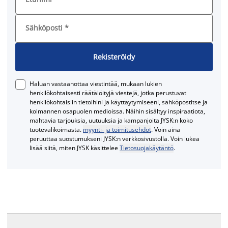
Sähköposti
*
Rekisteröidy
Haluan vastaanottaa viestintää, mukaan lukien
henkilökohtaisesti räätälöityjä viestejä, jotka perustuvat
henkilökohtaisiin tietoihini ja käyttäytymiseeni, sähköpostitse ja
kolmannen osapuolen medioissa. Näihin sisältyy inspiraatiota,
mahtavia tarjouksia, uutuuksia ja kampanjoita JYSK:n koko
tuotevalikoimasta.
myynti- ja toimitusehdot
. Voin aina
peruuttaa suostumukseni JYSK:n verkkosivustolla. Voin lukea
lisää siitä, miten JYSK käsittelee
Tietosuojakäytäntö
.