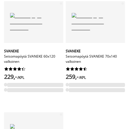
SVANEKE
SVANEKE
Seisomapöytä SVANEKE 60x120
Seisomapöytä SVANEKE 70x140
valkoinen
valkoinen




















229,-
259,-
/KPL
/KPL