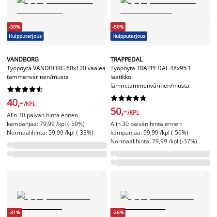
-50%
-50%
Huipputarjous
Huipputarjous
VANDBORG
TRAPPEDAL
Työpöytä VANDBORG 60x120 vaalea
Työpöytä TRAPPEDAL 48x95 1
tammenvärinen/musta
laatikko
lämm.tammenvärinen/musta




















40,-
/KPL
50,-
/KPL
Alin 30 päivän hinta ennen
kampanjaa: 79,99 /kpl (-50%)
Alin 30 päivän hinta ennen
Normaalihinta: 59,99 /kpl (-33%)
kampanjaa: 99,99 /kpl (-50%)
Normaalihinta: 79,99 /kpl (-37%)
-31%
-26%