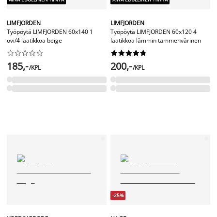
LIMFJORDEN
LIMFJORDEN
Työpöytä LIMFJORDEN 60x140 1
Työpöytä LIMFJORDEN 60x120 4
ovi/4 laatikkoa beige
laatikkoa lämmin tammenvärinen




















185,-
200,-
/KPL
/KPL
-25%