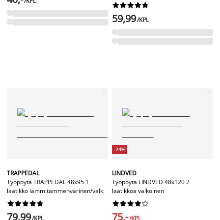
/KPL










59,99
/KPL
-24%
TRAPPEDAL
LINDVED
Työpöytä TRAPPEDAL 48x95 1
Työpöytä LINDVED 48x120 2
laatikko lämm.tammenvärinen/valk.
laatikkoa valkoinen




















79,99
75,-
/KPL
/KPL