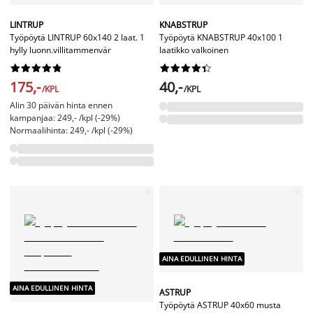
LINTRUP
KNABSTRUP
Työpöytä LINTRUP 60x140 2 laat. 1
Työpöytä KNABSTRUP 40x100 1
hylly luonn.villitammenvär
laatikko valkoinen




















175,-
40,-
/KPL
/KPL
Alin 30 päivän hinta ennen
kampanjaa: 249,- /kpl (-29%)
Normaalihinta: 249,- /kpl (-29%)
AINA EDULLINEN HINTA
AINA EDULLINEN HINTA
ASTRUP
Työpöytä ASTRUP 40x60 musta