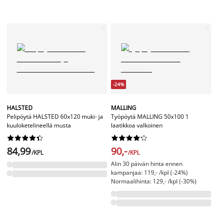
-24%
HALSTED
MALLING
Pelipöytä HALSTED 60x120 muki- ja
Työpöytä MALLING 50x100 1
kuuloketelineellä musta
laatikkoa valkoinen




















84,99
90,-
/KPL
/KPL
Alin 30 päivän hinta ennen
kampanjaa: 119,- /kpl (-24%)
Normaalihinta: 129,- /kpl (-30%)