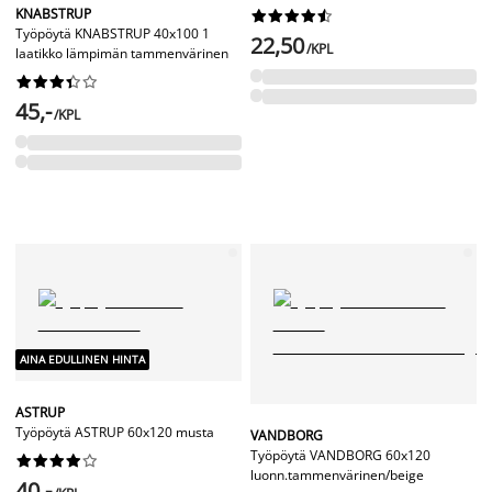
KNABSTRUP










Työpöytä KNABSTRUP 40x100 1
22,50
/KPL
laatikko lämpimän tammenvärinen










45,-
/KPL
AINA EDULLINEN HINTA
ASTRUP
Työpöytä ASTRUP 60x120 musta
VANDBORG
Työpöytä VANDBORG 60x120










luonn.tammenvärinen/beige
40,-