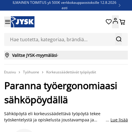
ILMAINEN TOIMITUS yli 500€ verkkokauppaostoksille 12.8.2026

asti
Parempiin uniin - Säästä jopa 60%





Sijauspatjoja - Säästä jopa 60%

Jenkkisänkyjä - Säästä jopa 60%



Valitse JYSK-myymäläsi

Etusivu
Työhuone
Korkeussäädettävät työpöydät


Paranna työergonomiaasi
sähköpöydällä
Sähköpöytä eli korkeussäädettävä työpöytä tekee
työskentelystä ja opiskelusta joustavampaa ja
...
Lue lisää
ergonomisempaa. Voit helposti säätää pöydän juuri sinulle