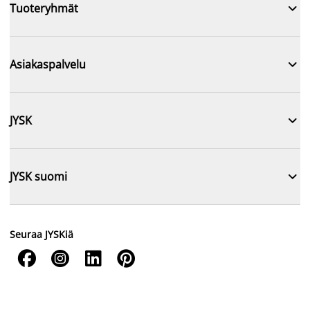

Tuoteryhmät

Asiakaspalvelu

JYSK

JYSK suomi
Seuraa JYSKiä



