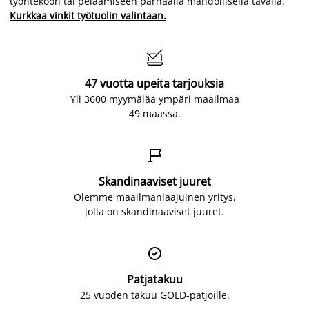
työntekoon tai pelaamiseen parhaalla mahdollisella tavalla.
Kurkkaa vinkit työtuolin valintaan.

47 vuotta upeita tarjouksia
Yli 3600 myymälää ympäri maailmaa
49 maassa.

Skandinaaviset juuret
Olemme maailmanlaajuinen yritys,
jolla on skandinaaviset juuret.

Patjatakuu
25 vuoden takuu GOLD-patjoille.