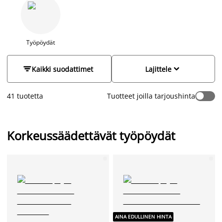
sopivalle korkeudelle ja vaihdella työasentoa istumisen ja
seisomisen välillä. Tauottamalla istumista vähennät kehon
kuormitusta ja parannat vireystilaa. Sähköisesti säädettävä
työpöytä mahdollistaa sujuvan siirtymisen eri työasentojen
välillä, mikä tukee hyvinvointia pitkänkin työpäivän aikana.
Työpöydät
JYSKin valikoimassa on sähköpöytiä eri väreissä, kuten
mustana ja valkoisena. Luo ergonominen työpiste ja osta


Kaikki suodattimet
Lajittele
korkeussäädettävä työpöytä JYSKistä.
41 tuotetta
Tuotteet joilla tarjoushinta
Korkeussäädettävät työpöydät
AINA EDULLINEN HINTA