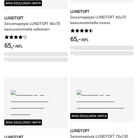
AINA EDULLINEN HINTA
LUNDTOFT
Seisomapöytä LUNDTOFT 40x70
LUNDTOFT
kaasunostimella musta
Seisomapöytä LUNDTOFT 40x70
kaasunostimella valkoinen




















65,-
/KPL
65,-
/KPL
AINA EDULLINEN HINTA
AINA EDULLINEN HINTA
LUNDTOFT
Seisomapöytä LUNDTOFT 70x130
LUNDTOFT