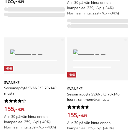
165,-
/KPL
Alin 30 päivän hinta ennen
kampanjaa: 229,- /kpl (-34%)
Normaalihinta: 229,- /kpl (-34%)
-40%
-40%
SVANEKE
Seisomapöytä SVANEKE 70x140
SVANEKE
musta
Seisomapöytä SVANEKE 70x140
luonn. tammenvär./musta




















155,-
/KPL
155,-
/KPL
Alin 30 päivän hinta ennen
kampanjaa: 259,- /kpl (-40%)
Alin 30 päivän hinta ennen
Normaalihinta: 259,- /kpl (-40%)
kampanjaa: 259,- /kpl (-40%)