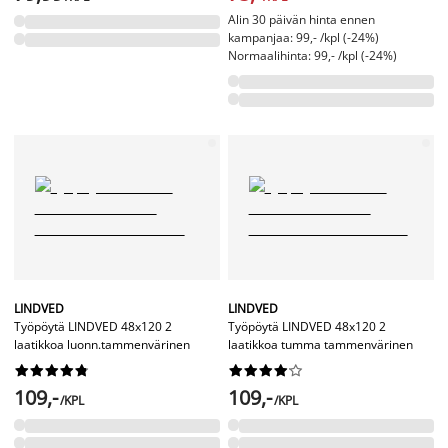
Alin 30 päivän hinta ennen
kampanjaa: 99,- /kpl (-24%)
Normaalihinta: 99,- /kpl (-24%)
LINDVED
LINDVED
Työpöytä LINDVED 48x120 2
Työpöytä LINDVED 48x120 2
laatikkoa luonn.tammenvärinen
laatikkoa tumma tammenvärinen




















109,-
109,-
/KPL
/KPL