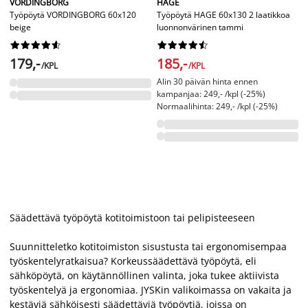
VORDINGBORG
HAGE
Työpöytä VORDINGBORG 60x120
Työpöytä HAGE 60x130 2 laatikkoa
beige
luonnonvärinen tammi




















179,-
185,-
/KPL
/KPL
Alin 30 päivän hinta ennen
kampanjaa: 249,- /kpl (-25%)
Normaalihinta: 249,- /kpl (-25%)
Säädettävä työpöytä kotitoimistoon tai pelipisteeseen
Suunnitteletko kotitoimiston sisustusta tai ergonomisempaa
työskentelyratkaisua? Korkeussäädettävä työpöytä, eli
sähköpöytä, on käytännöllinen valinta, joka tukee aktiivista
työskentelyä ja ergonomiaa. JYSKin valikoimassa on vakaita ja
kestäviä sähköisesti säädettäviä työpöytiä, joissa on