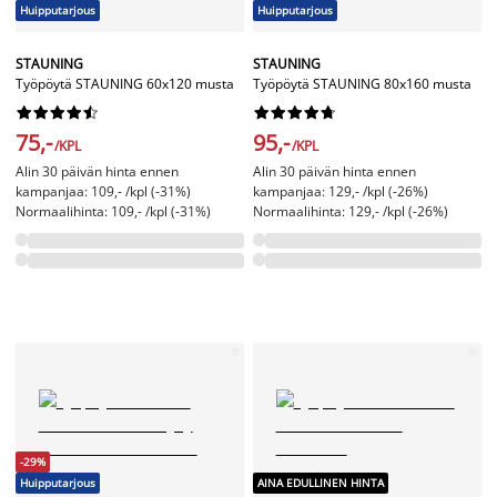
Huipputarjous
Huipputarjous
STAUNING
STAUNING
Työpöytä STAUNING 60x120 musta
Työpöytä STAUNING 80x160 musta




















75,-
95,-
/KPL
/KPL
Alin 30 päivän hinta ennen
Alin 30 päivän hinta ennen
kampanjaa: 109,- /kpl (-31%)
kampanjaa: 129,- /kpl (-26%)
Normaalihinta: 109,- /kpl (-31%)
Normaalihinta: 129,- /kpl (-26%)
-29%
Huipputarjous
AINA EDULLINEN HINTA