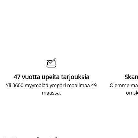

47 vuotta upeita tarjouksia
Skan
Yli 3600 myymälää ympäri maailmaa 49
Olemme maai
maassa.
on sk