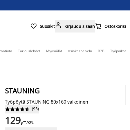



Suosikit
Kirjaudu sisään
Ostoskorisi
raatiota
Tarjouslehdet
Myymälät
Asiakaspalvelu
B2B
Työpaikat
STAUNING
Työpöytä STAUNING 80x160 valkoinen
(
93
)










129,-
/KPL