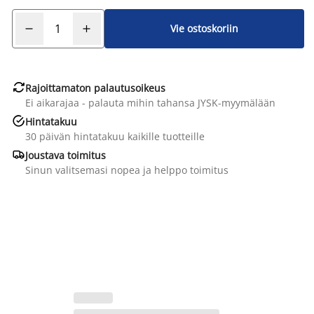
Vie ostoskoriin

Rajoittamaton palautusoikeus
Ei aikarajaa - palauta mihin tahansa JYSK-myymälään

Hintatakuu
30 päivän hintatakuu kaikille tuotteille

Joustava toimitus
Sinun valitsemasi nopea ja helppo toimitus