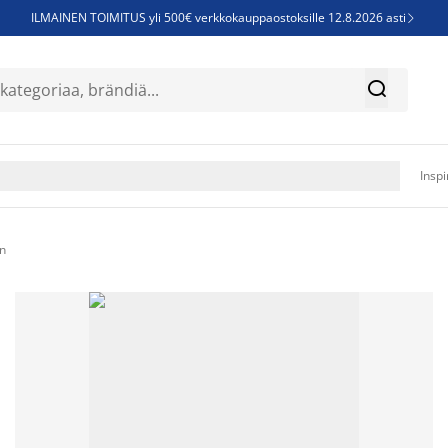
ILMAINEN TOIMITUS yli 500€ verkkokauppaostoksille 12.8.2026 asti

Parempiin uniin - Säästä jopa 60%


Sijauspatjoja - Säästä jopa 60%

Jenkkisänkyjä - Säästä jopa 60%

Inspi
n