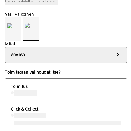
Lisäksi mahdolliset toimituskulut
Väri
: Valkoinen
Mitat

80x160
Toimitetaan vai noudat itse?
Toimitus
Click & Collect