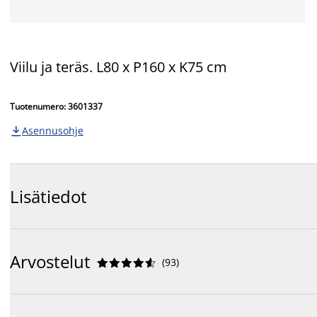
Viilu ja teräs. L80 x P160 x K75 cm
Tuotenumero: 3601337
Asennusohje

Lisätiedot
Arvostelut
(
93
)









