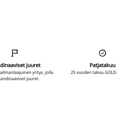


dinaaviset juuret
Patjatakuu
lmanlaajuinen yritys, jolla
25 vuoden takuu GOLD-p
andinaaviset juuret.