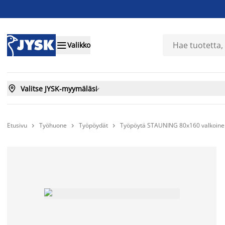

Valikko

Valitse JYSK-myymäläsi

Etusivu
Työhuone
Työpöydät
Työpöytä STAUNING 80x160 valkoine


