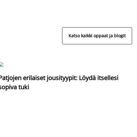
Katso kaikki oppaat ja blogit
S
Patjojen erilaiset jousityypit: Löydä itsellesi
sopiva tuki