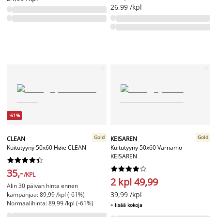
26,99 /kpl
-61%
Gold
Gold
CLEAN
KEISAREN
Kuitutyyny 50x60 Høie CLEAN
Kuitutyyny 50x60 Varnamo
KEISAREN




















35,-
/KPL
2 kpl 49,99
Alin 30 päivän hinta ennen
39,99 /kpl
kampanjaa: 89,99 /kpl (-61%)
Normaalihinta: 89,99 /kpl (-61%)
+ lisää kokoja