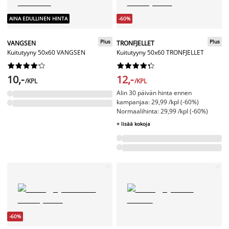
AINA EDULLINEN HINTA
-60%
Plus
Plus
VANGSEN
TRONFJELLET
Kuitutyyny 50x60 VANGSEN
Kuitutyyny 50x60 TRONFJELLET




















10,-
12,-
/KPL
/KPL
Alin 30 päivän hinta ennen
kampanjaa: 29,99 /kpl (-60%)
Normaalihinta: 29,99 /kpl (-60%)
+ lisää kokoja
-60%