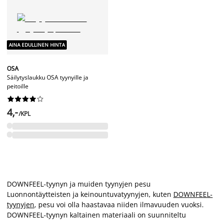
AINA EDULLINEN HINTA
OSA
Säilytyslaukku OSA tyynyille ja
peitoille










4,-
/KPL
DOWNFEEL-tyynyn ja muiden tyynyjen pesu
Luonnontäytteisten ja keinountuvatyynyjen, kuten
DOWNFEEL-
tyynyjen
, pesu voi olla haastavaa niiden ilmavuuden vuoksi.
DOWNFEEL-tyynyn kaltainen materiaali on suunniteltu