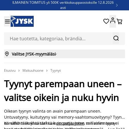
ILMAINEN TOIMITUS yli 500€ verkkokauppaostoksille 12.8.2026

asti
Parempiin uniin - Säästä jopa 60%





Sijauspatjoja - Säästä jopa 60%

Jenkkisänkyjä - Säästä jopa 60%



Valitse JYSK-myymäläsi

Etusivu
Makuuhuone
Tyynyt


Tyynyt parempaan uneen –
valitse oikein ja nuku hyvin
Oikean tyynyn valinta on avain parempaan uneen.
Untuvatyyny, kuitutyyny vai memory-vaahtomuovityyny? Tyyny
on vähintään yhtä tärkeä kuin patja, joten sen valinnassa ei
Kärsitkö niskakivuista? Lue
oppaastamme
, millainen tyyny