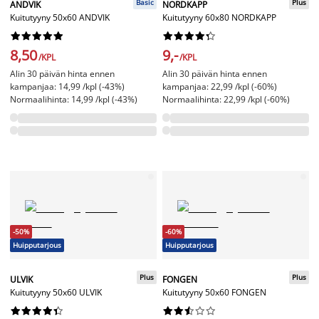
Basic
Plus
ANDVIK
NORDKAPP
Kuitutyyny 50x60 ANDVIK
Kuitutyyny 60x80 NORDKAPP




















8,50
9,-
/KPL
/KPL
Alin 30 päivän hinta ennen
Alin 30 päivän hinta ennen
kampanjaa: 14,99 /kpl (-43%)
kampanjaa: 22,99 /kpl (-60%)
Normaalihinta: 14,99 /kpl (-43%)
Normaalihinta: 22,99 /kpl (-60%)
-50%
-60%
Huipputarjous
Huipputarjous
Plus
Plus
ULVIK
FONGEN
Kuitutyyny 50x60 ULVIK
Kuitutyyny 50x60 FONGEN



















