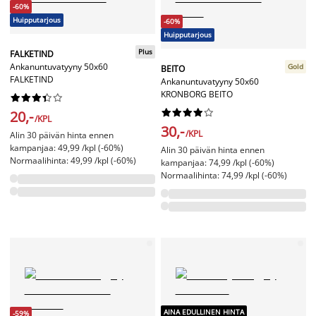
-60%
Huipputarjous
-60%
Huipputarjous
Plus
FALKETIND
Ankanuntuvatyyny 50x60
Gold
BEITO
FALKETIND
Ankanuntuvatyyny 50x60
KRONBORG BEITO




















20,-
/KPL
30,-
/KPL
Alin 30 päivän hinta ennen
kampanjaa: 49,99 /kpl (-60%)
Alin 30 päivän hinta ennen
Normaalihinta: 49,99 /kpl (-60%)
kampanjaa: 74,99 /kpl (-60%)
Normaalihinta: 74,99 /kpl (-60%)
AINA EDULLINEN HINTA
-59%