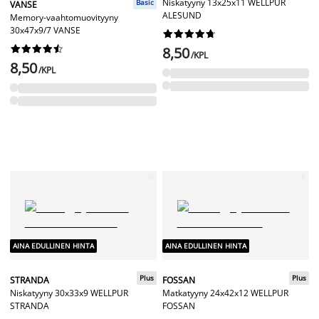
Niskatyyny 13x25x11 WELLPUR
Basic
VANSE
ALESUND
Memory-vaahtomuovityyny
30x47x9/7 VANSE




















8,50
/KPL
8,50
/KPL
AINA EDULLINEN HINTA
AINA EDULLINEN HINTA
Plus
Plus
STRANDA
FOSSAN
Niskatyyny 30x33x9 WELLPUR
Matkatyyny 24x42x12 WELLPUR
STRANDA
FOSSAN