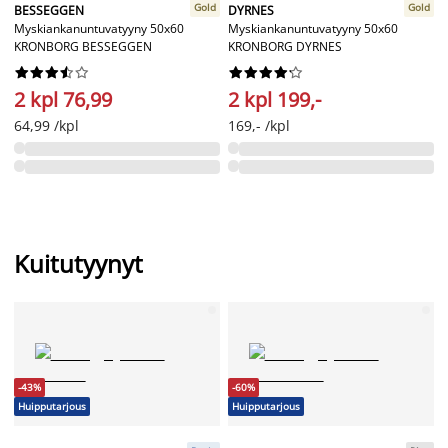
Gold
Gold
BESSEGGEN
DYRNES
Myskiankanuntuvatyyny 50x60
Myskiankanuntuvatyyny 50x60
KRONBORG BESSEGGEN
KRONBORG DYRNES




















2 kpl 76,99
2 kpl 199,-
64,99 /kpl
169,- /kpl
Kuitutyynyt
-43%
-60%
Huipputarjous
Huipputarjous