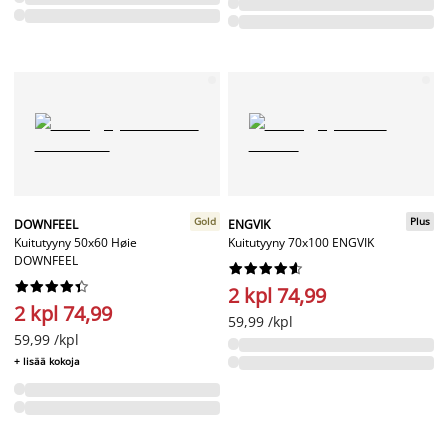
Gold
Plus
DOWNFEEL
ENGVIK
Kuitutyyny 50x60 Høie
Kuitutyyny 70x100 ENGVIK
DOWNFEEL




















2 kpl 74,99
2 kpl 74,99
59,99 /kpl
59,99 /kpl
+ lisää kokoja