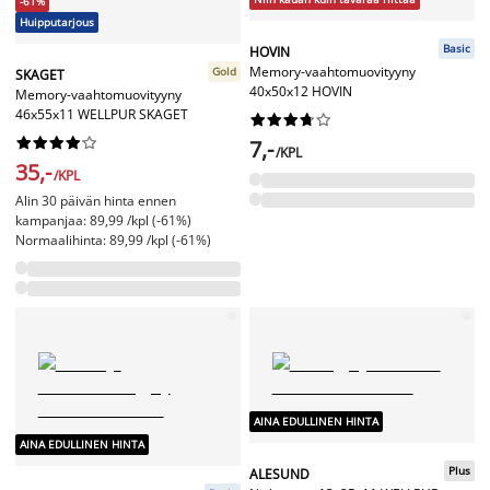
-61%
Huipputarjous
Basic
HOVIN
Memory-vaahtomuovityyny
Gold
SKAGET
40x50x12 HOVIN
Memory-vaahtomuovityyny
46x55x11 WELLPUR SKAGET




















7,-
/KPL
35,-
/KPL
Alin 30 päivän hinta ennen
kampanjaa: 89,99 /kpl (-61%)
Normaalihinta: 89,99 /kpl (-61%)
AINA EDULLINEN HINTA
AINA EDULLINEN HINTA
Plus
ALESUND