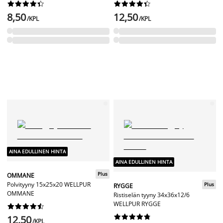




















8,50
12,50
/KPL
/KPL
AINA EDULLINEN HINTA
AINA EDULLINEN HINTA
Plus
OMMANE
Polvityyny 15x25x20 WELLPUR
Plus
RYGGE
OMMANE
Ristiselän tyyny 34x36x12/6
WELLPUR RYGGE




















12,50
/KPL