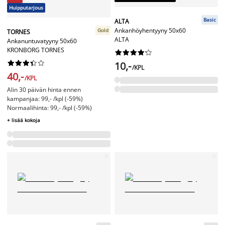
Huipputarjous
Basic
ALTA
Ankanhöyhentyyny 50x60
Gold
TORNES
ALTA
Ankanuntuvatyyny 50x60
KRONBORG TORNES




















10,-
/KPL
40,-
/KPL
Alin 30 päivän hinta ennen
kampanjaa: 99,- /kpl (-59%)
Normaalihinta: 99,- /kpl (-59%)
+ lisää kokoja