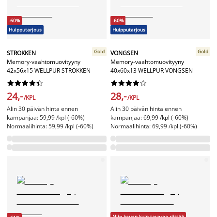
-60%
-60%
Huipputarjous
Huipputarjous
Gold
Gold
STROKKEN
VONGSEN
Memory-vaahtomuovityyny
Memory-vaahtomuovityyny
42x56x15 WELLPUR STROKKEN
40x60x13 WELLPUR VONGSEN




















24,-
28,-
/KPL
/KPL
Alin 30 päivän hinta ennen
Alin 30 päivän hinta ennen
kampanjaa: 59,99 /kpl (-60%)
kampanjaa: 69,99 /kpl (-60%)
Normaalihinta: 59,99 /kpl (-60%)
Normaalihinta: 69,99 /kpl (-60%)
Niin kauan kuin tavaraa riittää