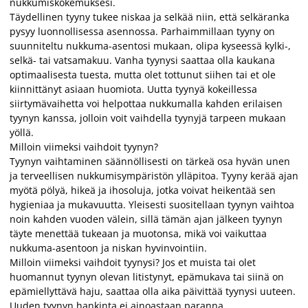
nukkumiskokemuksesi.
Täydellinen tyyny tukee niskaa ja selkää niin, että selkäranka
pysyy luonnollisessa asennossa. Parhaimmillaan tyyny on
suunniteltu nukkuma-asentosi mukaan, olipa kyseessä kylki-,
selkä- tai vatsamakuu. Vanha tyynysi saattaa olla kaukana
optimaalisesta tuesta, mutta olet tottunut siihen tai et ole
kiinnittänyt asiaan huomiota. Uutta tyynyä kokeillessa
siirtymävaihetta voi helpottaa nukkumalla kahden erilaisen
tyynyn kanssa, jolloin voit vaihdella tyynyjä tarpeen mukaan
yöllä.
Milloin viimeksi vaihdoit tyynyn?
Tyynyn vaihtaminen säännöllisesti on tärkeä osa hyvän unen
ja terveellisen nukkumisympäristön ylläpitoa. Tyyny kerää ajan
myötä pölyä, hikeä ja ihosoluja, jotka voivat heikentää sen
hygieniaa ja mukavuutta. Yleisesti suositellaan tyynyn vaihtoa
noin kahden vuoden välein, sillä tämän ajan jälkeen tyynyn
täyte menettää tukeaan ja muotonsa, mikä voi vaikuttaa
nukkuma-asentoon ja niskan hyvinvointiin.
Milloin viimeksi vaihdoit tyynysi? Jos et muista tai olet
huomannut tyynyn olevan litistynyt, epämukava tai siinä on
epämiellyttävä haju, saattaa olla aika päivittää tyynysi uuteen.
Uuden tyynyn hankinta ei ainoastaan paranna