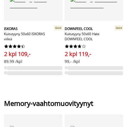
Gold
Gold
ISKORAS
DOWNFEEL COOL
Kuitutyyny 50x60 ISKORAS
Kuitutyyny 50x60 Høie
viileä
DOWNFEEL COOL




















2 kpl 109,-
2 kpl 119,-
89,99 /kpl
99,- /kpl
Memory-vaahtomuovityynyt