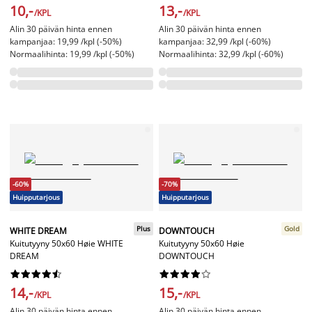
10,-
13,-
/KPL
/KPL
Alin 30 päivän hinta ennen
Alin 30 päivän hinta ennen
kampanjaa: 19,99 /kpl (-50%)
kampanjaa: 32,99 /kpl (-60%)
Normaalihinta: 19,99 /kpl (-50%)
Normaalihinta: 32,99 /kpl (-60%)
-60%
-70%
Huipputarjous
Huipputarjous
Plus
Gold
WHITE DREAM
DOWNTOUCH
Kuitutyyny 50x60 Høie WHITE
Kuitutyyny 50x60 Høie
DREAM
DOWNTOUCH




















14,-
15,-
/KPL
/KPL
Alin 30 päivän hinta ennen
Alin 30 päivän hinta ennen