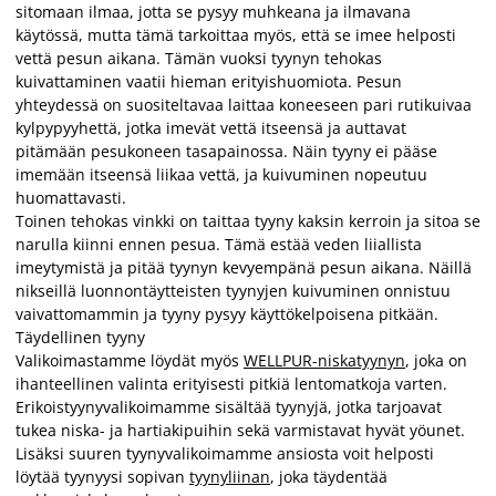
sitomaan ilmaa, jotta se pysyy muhkeana ja ilmavana
käytössä, mutta tämä tarkoittaa myös, että se imee helposti
vettä pesun aikana. Tämän vuoksi tyynyn tehokas
kuivattaminen vaatii hieman erityishuomiota. Pesun
yhteydessä on suositeltavaa laittaa koneeseen pari rutikuivaa
kylpypyyhettä, jotka imevät vettä itseensä ja auttavat
pitämään pesukoneen tasapainossa. Näin tyyny ei pääse
imemään itseensä liikaa vettä, ja kuivuminen nopeutuu
huomattavasti.
Toinen tehokas vinkki on taittaa tyyny kaksin kerroin ja sitoa se
narulla kiinni ennen pesua. Tämä estää veden liiallista
imeytymistä ja pitää tyynyn kevyempänä pesun aikana. Näillä
nikseillä luonnontäytteisten tyynyjen kuivuminen onnistuu
vaivattomammin ja tyyny pysyy käyttökelpoisena pitkään.
Täydellinen tyyny
Valikoimastamme löydät myös
WELLPUR-niskatyynyn
, joka on
ihanteellinen valinta erityisesti pitkiä lentomatkoja varten.
Erikoistyynyvalikoimamme sisältää tyynyjä, jotka tarjoavat
tukea niska- ja hartiakipuihin sekä varmistavat hyvät yöunet.
Lisäksi suuren tyynyvalikoimamme ansiosta voit helposti
löytää tyynyysi sopivan
tyynyliinan
, joka täydentää