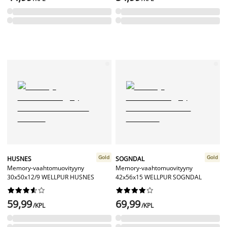
Gold
Gold
HUSNES
SOGNDAL
Memory-vaahtomuovityyny
Memory-vaahtomuovityyny
30x50x12/9 WELLPUR HUSNES
42x56x15 WELLPUR SOGNDAL




















59,99
69,99
/KPL
/KPL