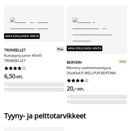
AINA EDULLINEN HINTA
AINA EDULLINEN HINTA
Plus
TRONFJELLET
Kuitutyyny junior 40x45
TRONFJELLET
Gold
BEIFONN
Memory-vaahtomuovityyny










26x40x6/5 WELLPUR BEIFONN
6,50
/KPL










20,-
/KPL
Tyyny- ja peittotarvikkeet