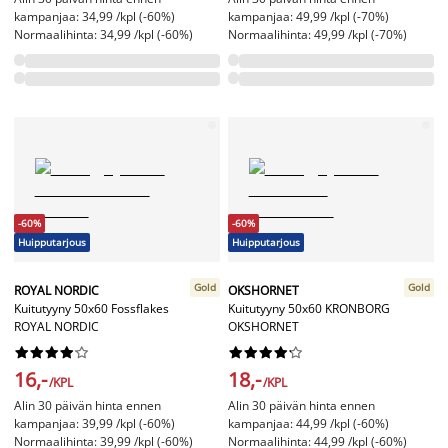
kampanjaa: 34,99 /kpl (-60%)
kampanjaa: 49,99 /kpl (-70%)
Normaalihinta: 34,99 /kpl (-60%)
Normaalihinta: 49,99 /kpl (-70%)
-60%
-60%
Huipputarjous
Huipputarjous
Gold
Gold
ROYAL NORDIC
OKSHORNET
Kuitutyyny 50x60 Fossflakes
Kuitutyyny 50x60 KRONBORG
ROYAL NORDIC
OKSHORNET




















16,-
18,-
/KPL
/KPL
Alin 30 päivän hinta ennen
Alin 30 päivän hinta ennen
kampanjaa: 39,99 /kpl (-60%)
kampanjaa: 44,99 /kpl (-60%)
Normaalihinta: 39,99 /kpl (-60%)
Normaalihinta: 44,99 /kpl (-60%)