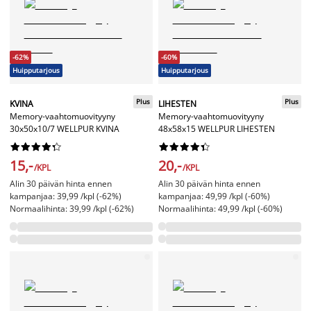
-62%
-60%
Huipputarjous
Huipputarjous
Plus
Plus
KVINA
LIHESTEN
Memory-vaahtomuovityyny
Memory-vaahtomuovityyny
30x50x10/7 WELLPUR KVINA
48x58x15 WELLPUR LIHESTEN




















15,-
20,-
/KPL
/KPL
Alin 30 päivän hinta ennen
Alin 30 päivän hinta ennen
kampanjaa: 39,99 /kpl (-62%)
kampanjaa: 49,99 /kpl (-60%)
Normaalihinta: 39,99 /kpl (-62%)
Normaalihinta: 49,99 /kpl (-60%)