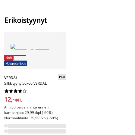
Erikoistyynyt
-60%
Huipputarjous
Plus
VERDAL
Silkkityyny 50x60 VERDAL










12,-
/KPL
Alin 30 päivän hinta ennen
kampanjaa: 29,99 /kpl (-60%)
Normaalihinta: 29,99 /kpl (-60%)