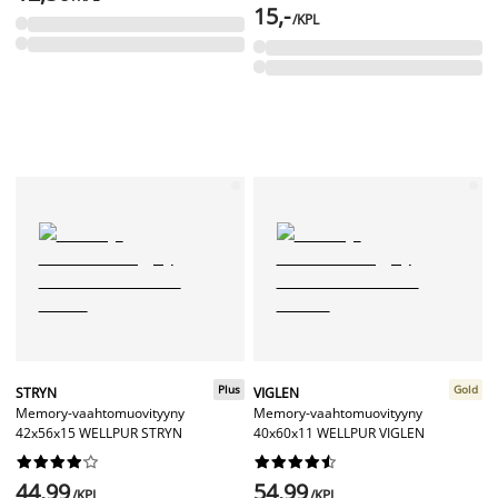
15,-
/KPL
Plus
Gold
STRYN
VIGLEN
Memory-vaahtomuovityyny
Memory-vaahtomuovityyny
42x56x15 WELLPUR STRYN
40x60x11 WELLPUR VIGLEN




















44,99
54,99
/KPL
/KPL