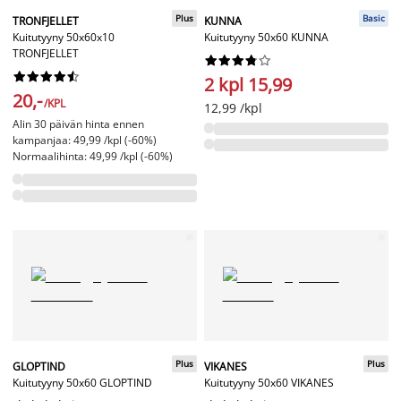
Plus
Basic
TRONFJELLET
KUNNA
Kuitutyyny 50x60x10
Kuitutyyny 50x60 KUNNA
TRONFJELLET




















2 kpl 15,99
20,-
/KPL
12,99 /kpl
Alin 30 päivän hinta ennen
kampanjaa: 49,99 /kpl (-60%)
Normaalihinta: 49,99 /kpl (-60%)
Plus
Plus
GLOPTIND
VIKANES
Kuitutyyny 50x60 GLOPTIND
Kuitutyyny 50x60 VIKANES