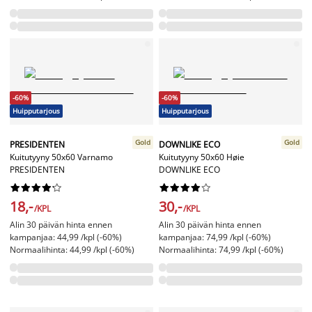
-60%
-60%
Huipputarjous
Huipputarjous
Gold
Gold
PRESIDENTEN
DOWNLIKE ECO
Kuitutyyny 50x60 Varnamo
Kuitutyyny 50x60 Høie
PRESIDENTEN
DOWNLIKE ECO




















18,-
30,-
/KPL
/KPL
Alin 30 päivän hinta ennen
Alin 30 päivän hinta ennen
kampanjaa: 44,99 /kpl (-60%)
kampanjaa: 74,99 /kpl (-60%)
Normaalihinta: 44,99 /kpl (-60%)
Normaalihinta: 74,99 /kpl (-60%)