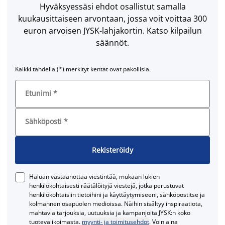
Hyväksyessäsi ehdot osallistut samalla
kuukausittaiseen arvontaan, jossa voit voittaa 300
euron arvoisen JYSK-lahjakortin. Katso kilpailun
säännöt.
Kaikki tähdellä (*) merkityt kentät ovat pakollisia.
Etunimi
*
Sähköposti
*
Rekisteröidy
Haluan vastaanottaa viestintää, mukaan lukien
henkilökohtaisesti räätälöityjä viestejä, jotka perustuvat
henkilökohtaisiin tietoihini ja käyttäytymiseeni, sähköpostitse ja
kolmannen osapuolen medioissa. Näihin sisältyy inspiraatiota,
mahtavia tarjouksia, uutuuksia ja kampanjoita JYSK:n koko
tuotevalikoimasta.
myynti- ja toimitusehdot
. Voin aina