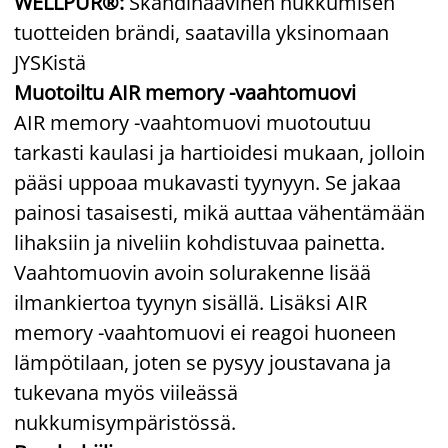
WELLPUR®:
Skandinaavinen nukkumisen
tuotteiden brändi, saatavilla yksinomaan
JYSKistä
Muotoiltu AIR memory -vaahtomuovi
AIR memory -vaahtomuovi muotoutuu
tarkasti kaulasi ja hartioidesi mukaan, jolloin
pääsi uppoaa mukavasti tyynyyn. Se jakaa
painosi tasaisesti, mikä auttaa vähentämään
lihaksiin ja niveliin kohdistuvaa painetta.
Vaahtomuovin avoin solurakenne lisää
ilmankiertoa tyynyn sisällä. Lisäksi AIR
memory -vaahtomuovi ei reagoi huoneen
lämpötilaan, joten se pysyy joustavana ja
tukevana myös viileässä
nukkumisympäristössä.