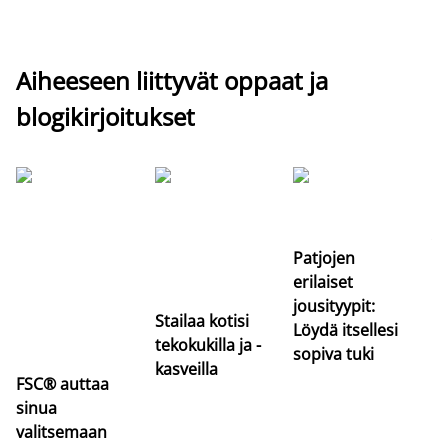
Aiheeseen liittyvät oppaat ja
blogikirjoitukset
Si
uu
va
Patjojen
erilaiset
jousityypit:
Stailaa kotisi
Löydä itsellesi
tekokukilla ja -
sopiva tuki
kasveilla
FSC® auttaa
sinua
valitsemaan