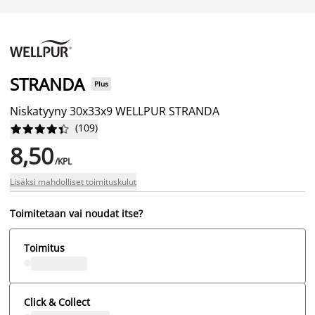
STRANDA
Plus
Niskatyyny 30x33x9 WELLPUR STRANDA
(
109
)










8,50
/KPL
Lisäksi mahdolliset toimituskulut
Toimitetaan vai noudat itse?
Toimitus
Click & Collect