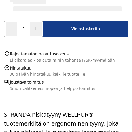
Vie ostoskoriin

Rajoittamaton palautusoikeus
Ei aikarajaa - palauta mihin tahansa JYSK-myymälään

Hintatakuu
30 päivän hintatakuu kaikille tuotteille

Joustava toimitus
Sinun valitsemasi nopea ja helppo toimitus
STRANDA niskatyyny WELLPUR®-
tuotemerkiltä on ergonominen tyyny, joka