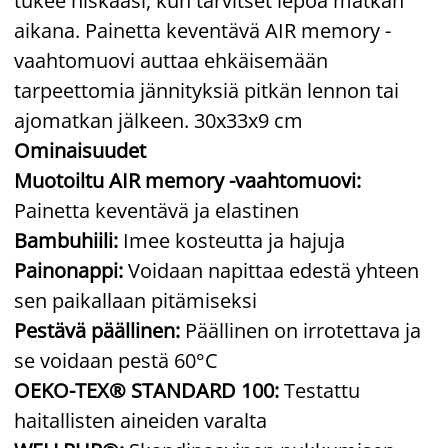
tukee niskaasi, kun tarvitset lepoa matkan
aikana. Painetta keventävä AIR memory -
vaahtomuovi auttaa ehkäisemään
tarpeettomia jännityksiä pitkän lennon tai
ajomatkan jälkeen. 30x33x9 cm
Ominaisuudet
Muotoiltu AIR memory -vaahtomuovi:
Painetta keventävä ja elastinen
Bambuhiili:
Imee kosteutta ja hajuja
Painonappi:
Voidaan napittaa edestä yhteen
sen paikallaan pitämiseksi
Pestävä päällinen:
Päällinen on irrotettava ja
se voidaan pestä 60°C
OEKO-TEX® STANDARD 100:
Testattu
haitallisten aineiden varalta