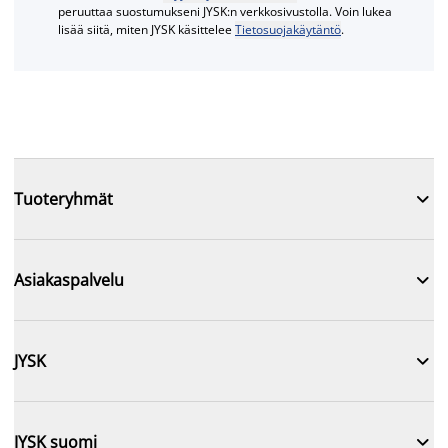
peruuttaa suostumukseni JYSK:n verkkosivustolla. Voin lukea
lisää siitä, miten JYSK käsittelee
Tietosuojakäytäntö
.

Tuoteryhmät

Asiakaspalvelu

JYSK

JYSK suomi