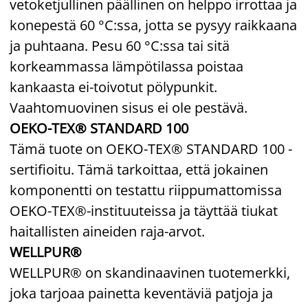
vetoketjullinen päällinen on helppo irrottaa ja
konepestä 60 °C:ssa, jotta se pysyy raikkaana
ja puhtaana. Pesu 60 °C:ssa tai sitä
korkeammassa lämpötilassa poistaa
kankaasta ei-toivotut pölypunkit.
Vaahtomuovinen sisus ei ole pestävä.
OEKO-TEX® STANDARD 100
Tämä tuote on OEKO-TEX® STANDARD 100 -
sertifioitu. Tämä tarkoittaa, että jokainen
komponentti on testattu riippumattomissa
OEKO-TEX®-instituuteissa ja täyttää tiukat
haitallisten aineiden raja-arvot.
WELLPUR®
WELLPUR® on skandinaavinen tuotemerkki,
joka tarjoaa painetta keventäviä patjoja ja