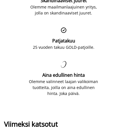
Skandinaaviset juuret
Olemme maailmanlaajuinen yritys,
jolla on skandinaaviset juuret.

Patjatakuu
25 vuoden takuu GOLD-patjoille.

Aina edullinen hinta
Olemme valinneet laajan valikoiman
tuotteita, joilla on aina edullinen
hinta. Joka päivä.
Viimeksi katsotut