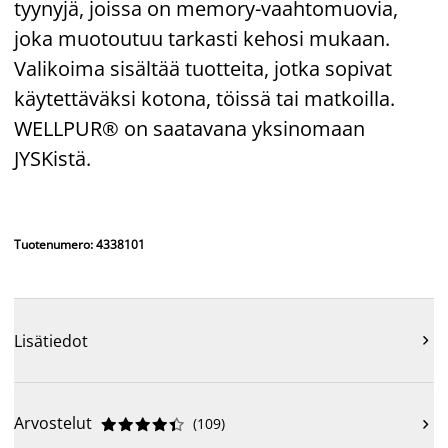
tyynyjä, joissa on memory-vaahtomuovia,
joka muotoutuu tarkasti kehosi mukaan.
Valikoima sisältää tuotteita, jotka sopivat
käytettäväksi kotona, töissä tai matkoilla.
WELLPUR® on saatavana yksinomaan
JYSKistä.
Tuotenumero: 4338101
Lisätiedot

Arvostelut
(
109
)










