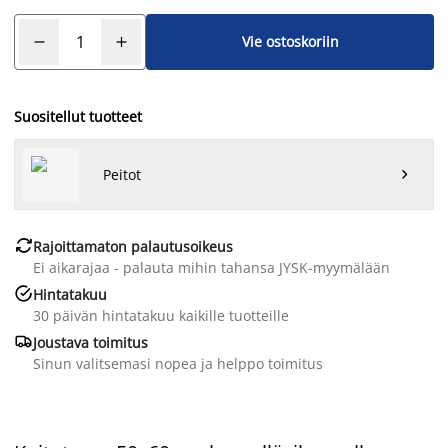
Vie ostoskoriin
Suositellut tuotteet
Peitot


Rajoittamaton palautusoikeus
Ei aikarajaa - palauta mihin tahansa JYSK-myymälään

Hintatakuu
30 päivän hintatakuu kaikille tuotteille

Joustava toimitus
Sinun valitsemasi nopea ja helppo toimitus