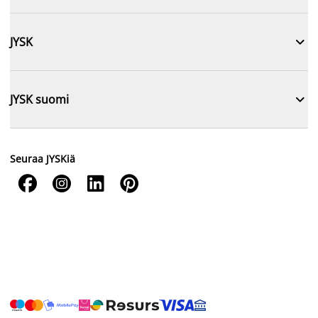

JYSK

JYSK suomi
Seuraa JYSKiä



