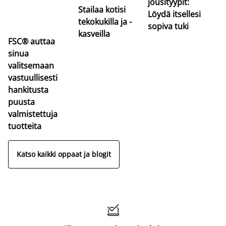
jousityypit:
Stailaa kotisi
Löydä itsellesi
tekokukilla ja -
sopiva tuki
kasveilla
FSC® auttaa
sinua
valitsemaan
vastuullisesti
hankitusta
puusta
valmistettuja
tuotteita
Katso kaikki oppaat ja blogit
