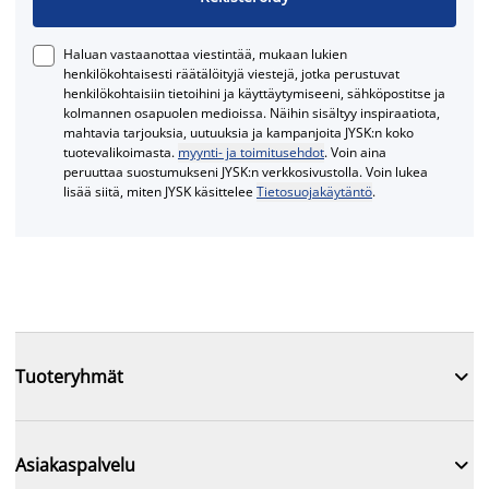
Haluan vastaanottaa viestintää, mukaan lukien
henkilökohtaisesti räätälöityjä viestejä, jotka perustuvat
henkilökohtaisiin tietoihini ja käyttäytymiseeni, sähköpostitse ja
kolmannen osapuolen medioissa. Näihin sisältyy inspiraatiota,
mahtavia tarjouksia, uutuuksia ja kampanjoita JYSK:n koko
tuotevalikoimasta.
myynti- ja toimitusehdot
. Voin aina
peruuttaa suostumukseni JYSK:n verkkosivustolla. Voin lukea
lisää siitä, miten JYSK käsittelee
Tietosuojakäytäntö
.

Tuoteryhmät

Asiakaspalvelu