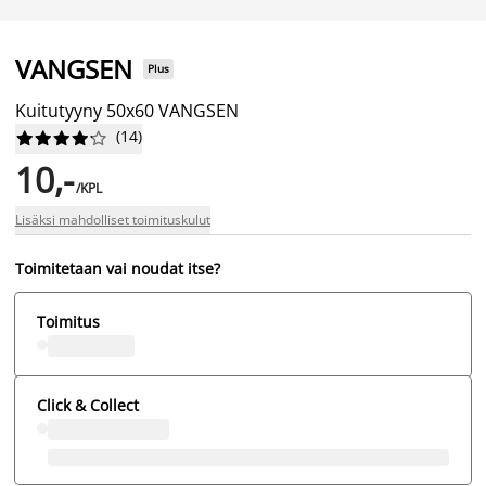
VANGSEN
Plus
Kuitutyyny 50x60 VANGSEN
(
14
)










10,-
/KPL
Lisäksi mahdolliset toimituskulut
Toimitetaan vai noudat itse?
Toimitus
Click & Collect