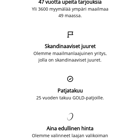
47 vuotta upeita tarjouksia
Yli 3600 myymälää ympäri maailmaa
49 maassa.

Skandinaaviset juuret
Olemme maailmanlaajuinen yritys,
jolla on skandinaaviset juuret.

Patjatakuu
25 vuoden takuu GOLD-patjoille.

Aina edullinen hinta
Olemme valinneet laajan valikoiman