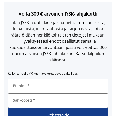
Voita 300 € arvoinen JYSK-lahjakortti
Tilaa JYSK:n uutiskirje ja saa tietoa mm. uutisista,
kilpailuista, inspiraatiosta ja tarjouksista, jotka
räätälöidään henkilökohtaisten tietojesi mukaan.
Hyväksyessäsi ehdot osallistut samalla
kuukausittaiseen arvontaan, jossa voit voittaa 300
euron arvoisen JYSK-lahjakortin. Katso kilpailun
säännöt.
Kaikki tähdellä (*) merkityt kentät ovat pakollisia.
Etunimi
*
Sähköposti
*
Rekisteröidy