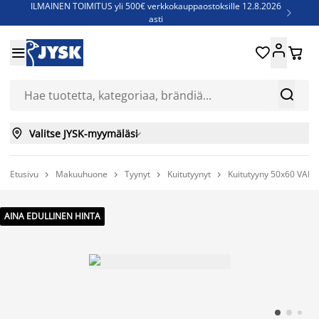
ILMAINEN TOIMITUS yli 500€ verkkokauppaostoksille 12.8.2026

asti
Parempiin uniin - Säästä jopa 60%





Sijauspatjoja - Säästä jopa 60%

Jenkkisänkyjä - Säästä jopa 60%



Valitse JYSK-myymäläsi

Etusivu
Makuuhuone
Tyynyt
Kuitutyynyt
Kuitutyyny 50x60 VAN




AINA EDULLINEN HINTA