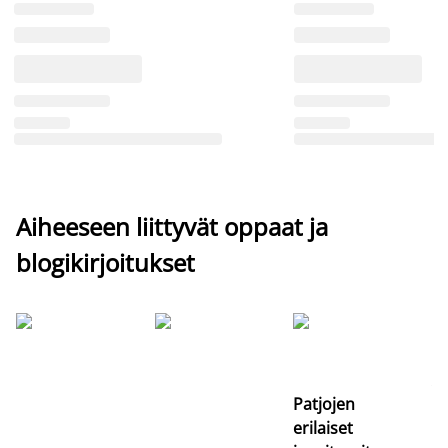
Aiheeseen liittyvät oppaat ja
blogikirjoitukset
Si
uu
va
Patjojen
erilaiset