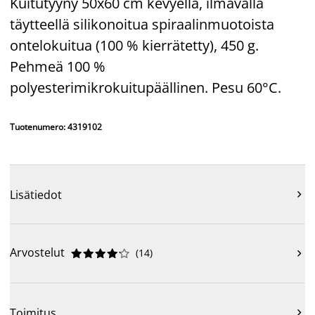
Kuitutyyny 50x60 cm kevyellä, ilmavalla
täytteellä silikonoitua spiraalinmuotoista
ontelokuitua (100 % kierrätetty), 450 g.
Pehmeä 100 %
polyesterimikrokuitupäällinen. Pesu 60°C.
Tuotenumero: 4319102
Lisätiedot

Arvostelut
(
14
)











Toimitus
