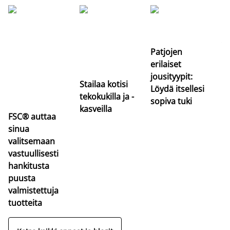
Si
uu
va
Patjojen
erilaiset
jousityypit:
Stailaa kotisi
Löydä itsellesi
tekokukilla ja -
sopiva tuki
kasveilla
FSC® auttaa
sinua
valitsemaan
vastuullisesti
hankitusta
puusta
valmistettuja
tuotteita