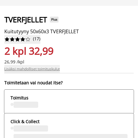
TVERFJELLET
Plus
Kuitutyyny 50x60x3 TVERFJELLET
(
17
)










2 kpl 32,99
26,99 /kpl
Lisäksi mahdolliset toimituskulut
Toimitetaan vai noudat itse?
Toimitus
Click & Collect