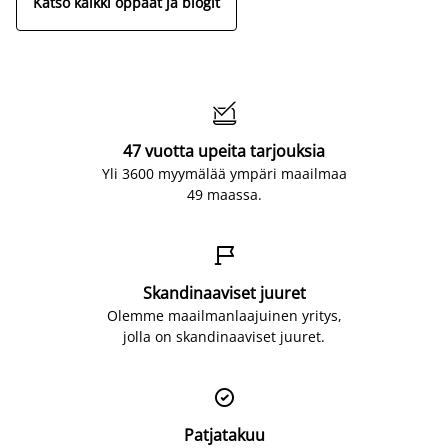
Katso kaikki oppaat ja blogit

47 vuotta upeita tarjouksia
Yli 3600 myymälää ympäri maailmaa
49 maassa.

Skandinaaviset juuret
Olemme maailmanlaajuinen yritys,
jolla on skandinaaviset juuret.

Patjatakuu