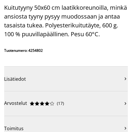
Kuitutyyny 50x60 cm laatikkoreunoilla, minkä
ansiosta tyyny pysyy muodossaan ja antaa
tasaista tukea. Polyesterikuitutäyte, 600 g.
100 % puuvillapäällinen. Pesu 60°C.
Tuotenumero: 4254802
Lisätiedot

Arvostelut
(
17
)











Toimitus
