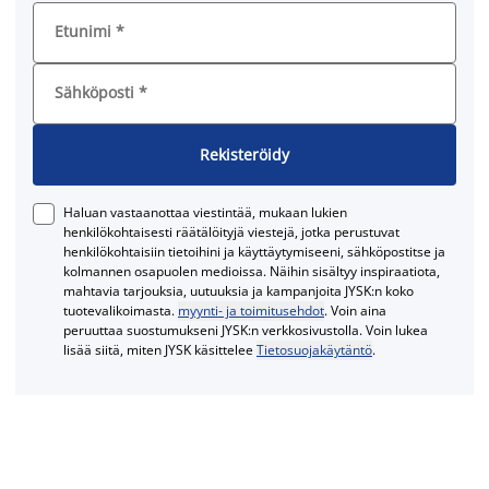
Etunimi
*
Sähköposti
*
Rekisteröidy
Haluan vastaanottaa viestintää, mukaan lukien
henkilökohtaisesti räätälöityjä viestejä, jotka perustuvat
henkilökohtaisiin tietoihini ja käyttäytymiseeni, sähköpostitse ja
kolmannen osapuolen medioissa. Näihin sisältyy inspiraatiota,
mahtavia tarjouksia, uutuuksia ja kampanjoita JYSK:n koko
tuotevalikoimasta.
myynti- ja toimitusehdot
. Voin aina
peruuttaa suostumukseni JYSK:n verkkosivustolla. Voin lukea
lisää siitä, miten JYSK käsittelee
Tietosuojakäytäntö
.