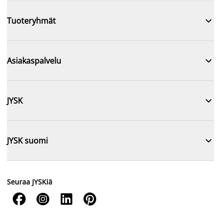

Tuoteryhmät

Asiakaspalvelu

JYSK

JYSK suomi
Seuraa JYSKiä



