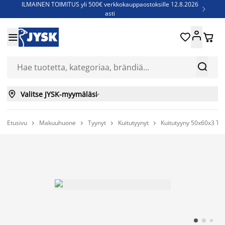
ILMAINEN TOIMITUS yli 500€ verkkokauppaostoksille 12.8.2026

asti
Parempiin uniin - Säästä jopa 60%





Sijauspatjoja - Säästä jopa 60%

Jenkkisänkyjä - Säästä jopa 60%



Valitse JYSK-myymäläsi

Etusivu
Makuuhuone
Tyynyt
Kuitutyynyt
Kuitutyyny 50x60x3 TV



