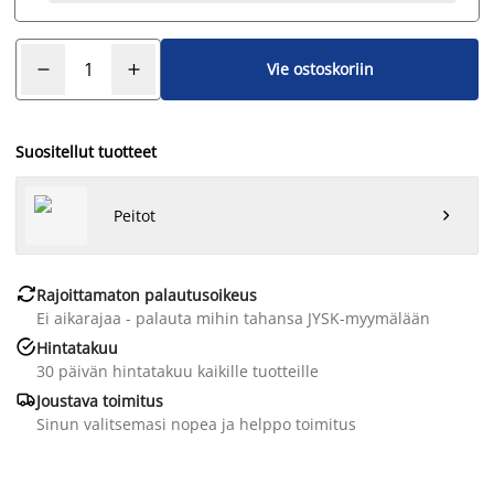
Vie ostoskoriin
Suositellut tuotteet
Peitot


Rajoittamaton palautusoikeus
Ei aikarajaa - palauta mihin tahansa JYSK-myymälään

Hintatakuu
30 päivän hintatakuu kaikille tuotteille

Joustava toimitus
Sinun valitsemasi nopea ja helppo toimitus