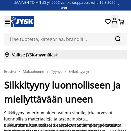
ILMAINEN TOIMITUS yli 500€ verkkokauppaostoksille 12.8.2026

asti
Parempiin uniin - Säästä jopa 60%





Sijauspatjoja - Säästä jopa 60%

Jenkkisänkyjä - Säästä jopa 60%



Valitse JYSK-myymäläsi

Etusivu
Makuuhuone
Tyynyt
Erikoistyynyt



Silkkityyny luonnolliseen ja
miellyttävään uneen
Silkkityyny on erinomainen valinta sinulle, joka arvostat
luonnollisia materiaaleja ja tasapainoista
nukkumismukavuutta. Silkkitäyte tunnetaan keveydestään,
Silkki auttaa luonnollisesti säätelemään lämpöä ja kosteutta,