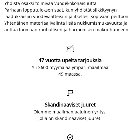
Yhdistä osaksi toimivaa vuodekokonaisuutta
Parhaan lopputuloksen saat, kun yhdistät silkkityynyn
laadukkaisiin vuodevaatteisiin ja itsellesi sopivaan peittoon.
Yhtenäinen materiaalivalinta lisää nukkumismukavuutta ja
auttaa luomaan rauhallisen ja harmonisen makuuhuoneen.

47 vuotta upeita tarjouksia
Yli 3600 myymälää ympäri maailmaa
49 maassa.

Skandinaaviset juuret
Olemme maailmanlaajuinen yritys,
jolla on skandinaaviset juuret.
