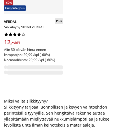
-60%
Huipputarjous
Plus
VERDAL
Silkkityyny 50x60 VERDAL










12,-
/KPL
Alin 30 päivän hinta ennen
kampanjaa: 29,99 /kpl (-60%)
Normaalihinta: 29,99 /kpl (-60%)
Miksi valita silkkityyny?
Silkkityyny tarjoaa luonnollisen ja kevyen vaihtoehdon
perinteisille tyynyille. Sen hengittävä rakenne auttaa
ylläpitämään miellyttävää nukkumislämpötilaa ja tukee
levollista unta ilman keinotekoisia materiaaleja.