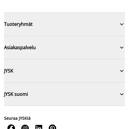

Tuoteryhmät

Asiakaspalvelu

JYSK

JYSK suomi
Seuraa JYSKiä



