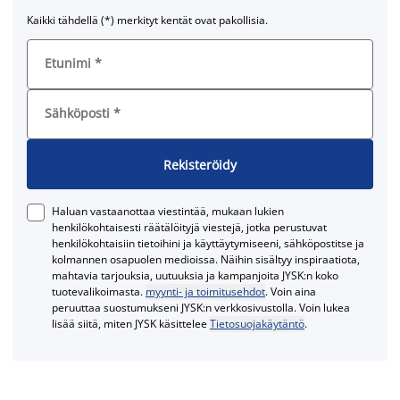
Kaikki tähdellä (*) merkityt kentät ovat pakollisia.
Etunimi
*
Sähköposti
*
Rekisteröidy
Haluan vastaanottaa viestintää, mukaan lukien
henkilökohtaisesti räätälöityjä viestejä, jotka perustuvat
henkilökohtaisiin tietoihini ja käyttäytymiseeni, sähköpostitse ja
kolmannen osapuolen medioissa. Näihin sisältyy inspiraatiota,
mahtavia tarjouksia, uutuuksia ja kampanjoita JYSK:n koko
tuotevalikoimasta.
myynti- ja toimitusehdot
. Voin aina
peruuttaa suostumukseni JYSK:n verkkosivustolla. Voin lukea
lisää siitä, miten JYSK käsittelee
Tietosuojakäytäntö
.