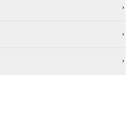


