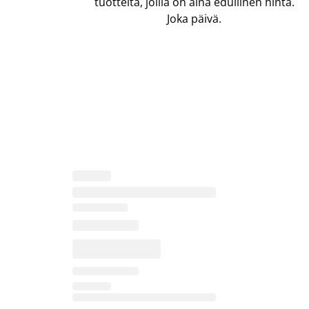
tuotteita, joilla on aina edullinen hinta.
Joka päivä.