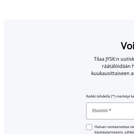
Voi
Tilaa JYSK:n uutisk
räätälöidään h
kuukausittaiseen ar
Kaikki tähdellä (*) merkityt k
Etunimi
*
Haluan vastaanottaa vies
käyttäytymiseeni, sähkö