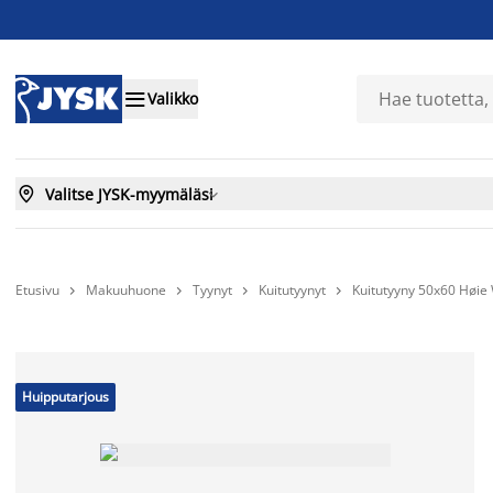

Valikko

Valitse JYSK-myymäläsi

Etusivu
Makuuhuone
Tyynyt
Kuitutyynyt
Kuitutyyny 50x60 Høi




Huipputarjous