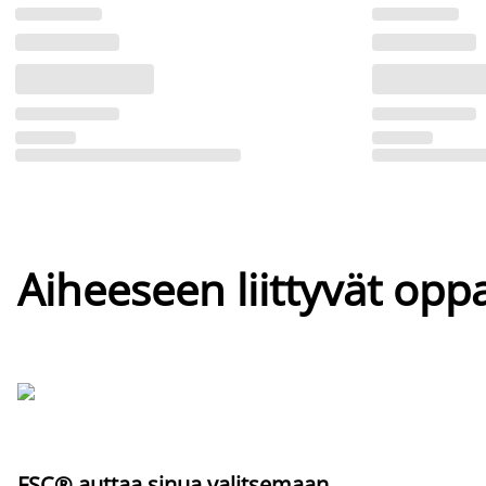
Aiheeseen liittyvät oppa
FSC® auttaa sinua valitsemaan