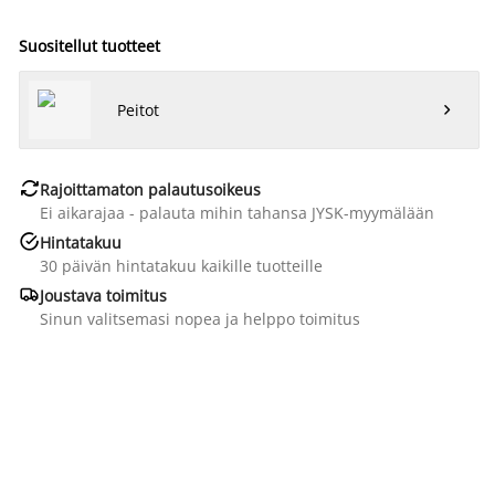
Suositellut tuotteet
Peitot


Rajoittamaton palautusoikeus
Ei aikarajaa - palauta mihin tahansa JYSK-myymälään

Hintatakuu
30 päivän hintatakuu kaikille tuotteille

Joustava toimitus
Sinun valitsemasi nopea ja helppo toimitus