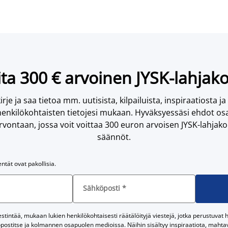
ta 300 € arvoinen JYSK-lahjako
irje ja saa tietoa mm. uutisista, kilpailuista, inspiraatiosta ja
enkilökohtaisten tietojesi mukaan. Hyväksyessäsi ehdot osa
vontaan, jossa voit voittaa 300 euron arvoisen JYSK-lahjakor
säännöt.
entät ovat pakollisia.
Sähköposti
*
tintää, mukaan lukien henkilökohtaisesti räätälöityjä viestejä, jotka perustuvat he
postitse ja kolmannen osapuolen medioissa. Näihin sisältyy inspiraatiota, mahtavi