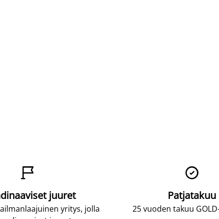


dinaaviset juuret
Patjatakuu
lmanlaajuinen yritys, jolla
25 vuoden takuu GOLD-p