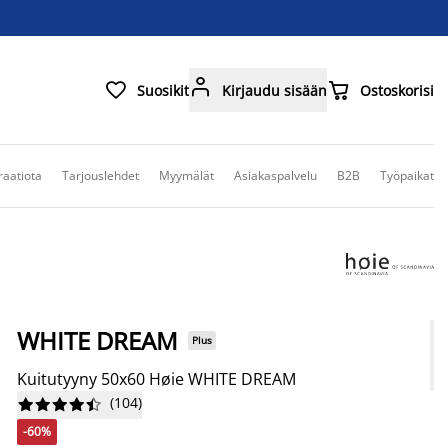



Suosikit
Kirjaudu sisään
Ostoskorisi
raatiota
Tarjouslehdet
Myymälät
Asiakaspalvelu
B2B
Työpaikat
WHITE DREAM
Plus
Kuitutyyny 50x60 Høie WHITE DREAM
(
104
)










-60%