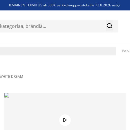
ILMAINEN TOIMITUS yli 500€ verkkokauppaostoksille 12.8.2026 asti

Parempiin uniin - Säästä jopa 60%


Sijauspatjoja - Säästä jopa 60%

Jenkkisänkyjä - Säästä jopa 60%

Inspi
e WHITE DREAM
