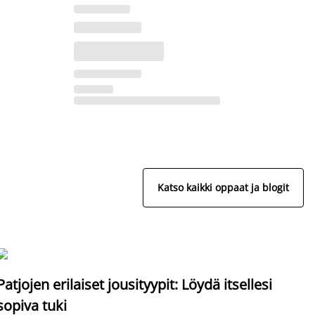
Katso kaikki oppaat ja blogit
S
Patjojen erilaiset jousityypit: Löydä itsellesi
sopiva tuki