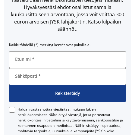
Hyväksyessäsi ehdot osallistut samalla
kuukausittaiseen arvontaan, jossa voit voittaa 300
euron arvoisen JYSK-lahjakortin. Katso kilpailun
säännöt.
Kaikki tähdellä (*) merkityt kentät ovat pakollisia.
Etunimi
*
Sähköposti
*
Rekisteröidy
Haluan vastaanottaa viestintää, mukaan lukien
henkilökohtaisesti räätälöityjä viestejä, jotka perustuvat
henkilökohtaisiin tietoihini ja käyttäytymiseeni, sähköpostitse ja
kolmannen osapuolen medioissa. Näihin sisältyy inspiraatiota,
mahtavia tarjouksia, uutuuksia ja kampanjoita JYSK:n koko