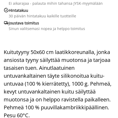
Ei aikarajaa - palauta mihin tahansa JYSK-myymälään

Hintatakuu
30 päivän hintatakuu kaikille tuotteille

Joustava toimitus
Sinun valitsemasi nopea ja helppo toimitus
Kuitutyyny 50x60 cm laatikkoreunalla, jonka
ansiosta tyyny säilyttää muotonsa ja tarjoaa
tasaisen tuen. Ainutlaatuinen
untuvankaltainen täyte silikonoitua kuitu-
untuvaa (100 % kierrätetty), 1000 g. Pehmeä,
kevyt untuvankaltainen kuitu säilyttää
muotonsa ja on helppo ravistella paikalleen.
Pehmeä 100 % puuvillakambriikkipäällinen.
Pesu 60°C.