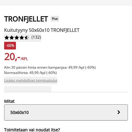
TRONFJELLET
Plus
Kuitutyyny 50x60x10 TRONFJELLET
(
132
)










-60%
20,-
/KPL
Alin 30 päivän hinta ennen kampanjaa: 49,99 /kpl (-60%)
Normaalihinta: 49,99 /kpl (-60%)
Lisäksi mahdolliset toimituskulut
Mitat

50x60x10
Toimitetaan vai noudat itse?