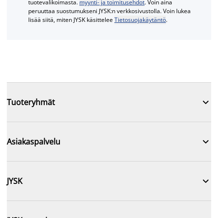
tuotevalikoimasta.
myynti- ja toimitusehdot
. Voin aina
peruuttaa suostumukseni JYSK:n verkkosivustolla. Voin lukea
lisää siitä, miten JYSK käsittelee
Tietosuojakäytäntö
.

Tuoteryhmät

Asiakaspalvelu

JYSK