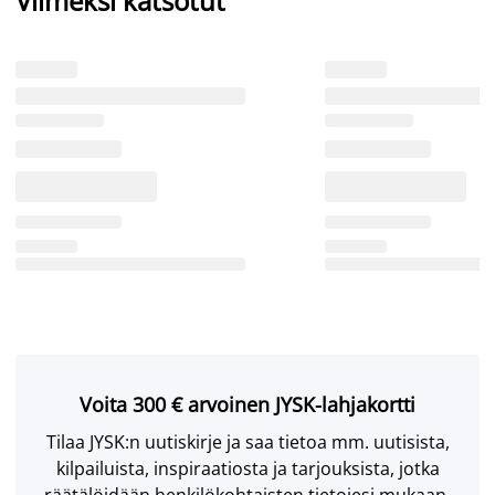
Viimeksi katsotut
Voita 300 € arvoinen JYSK-lahjakortti
Tilaa JYSK:n uutiskirje ja saa tietoa mm. uutisista,
kilpailuista, inspiraatiosta ja tarjouksista, jotka
räätälöidään henkilökohtaisten tietojesi mukaan.