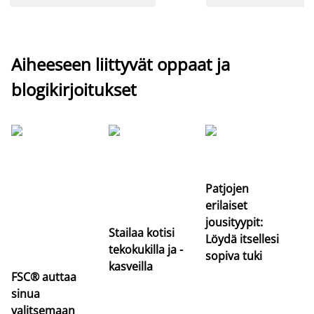
Aiheeseen liittyvät oppaat ja
blogikirjoitukset
Si
uu
va
Patjojen
erilaiset
jousityypit:
Stailaa kotisi
Löydä itsellesi
tekokukilla ja -
sopiva tuki
kasveilla
FSC® auttaa
sinua
valitsemaan