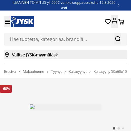
ILMAINEN TOIMITUS yli 500€ verkkokauppaostoksille 12.8.2026

asti
Parempiin uniin - Säästä jopa 60%





Sijauspatjoja - Säästä jopa 60%

Jenkkisänkyjä - Säästä jopa 60%



Valitse JYSK-myymäläsi

Etusivu
Makuuhuone
Tyynyt
Kuitutyynyt
Kuitutyyny 50x60x10 




-60%