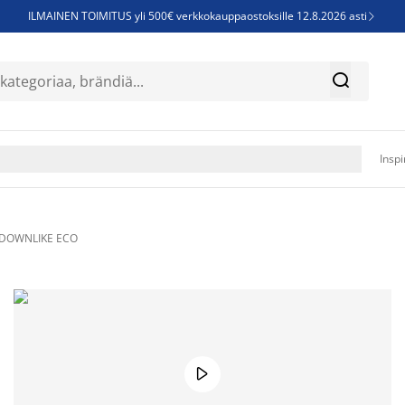
ILMAINEN TOIMITUS yli 500€ verkkokauppaostoksille 12.8.2026 asti

Parempiin uniin - Säästä jopa 60%


Sijauspatjoja - Säästä jopa 60%

Jenkkisänkyjä - Säästä jopa 60%

Inspi
e DOWNLIKE ECO
