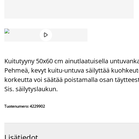

Kuitutyyny 50x60 cm ainutlaatuisella untuvankalt
Pehmeä, kevyt kuitu-untuva säilyttää kuohkeute
korkeutta voi säätää poistamalla osan täyttees
Sis. säilytyslaukun.
Tuotenumero: 4229902
Lisätiedot