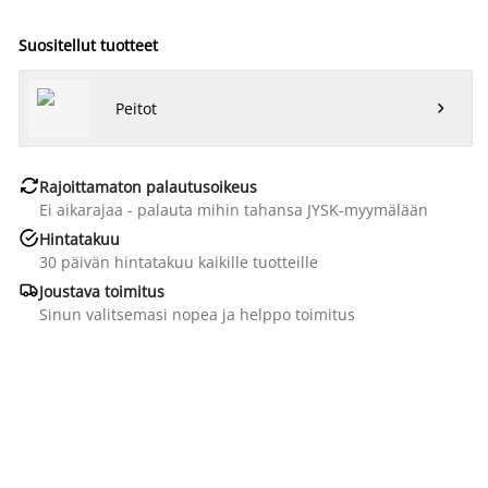
Suositellut tuotteet
Peitot


Rajoittamaton palautusoikeus
Ei aikarajaa - palauta mihin tahansa JYSK-myymälään

Hintatakuu
30 päivän hintatakuu kaikille tuotteille

Joustava toimitus
Sinun valitsemasi nopea ja helppo toimitus