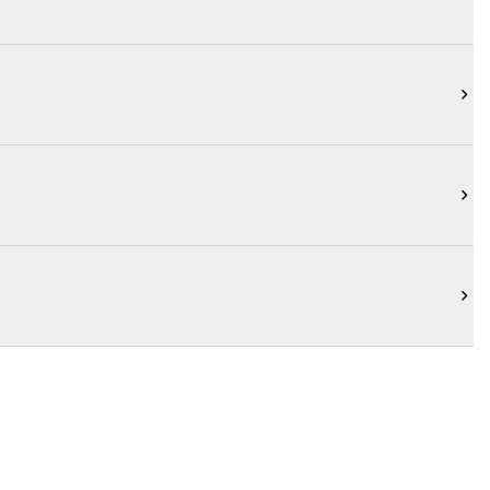


