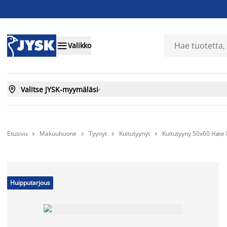

Valikko

Valitse JYSK-myymäläsi

Etusivu
Makuuhuone
Tyynyt
Kuitutyynyt
Kuitutyyny 50x60 Høi




Huipputarjous