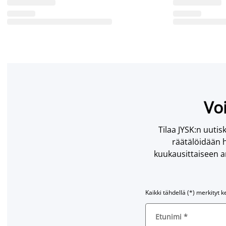
Voi
Tilaa JYSK:n uutisk
räätälöidään h
kuukausittaiseen ar
Kaikki tähdellä (*) merkityt k
Etunimi
*