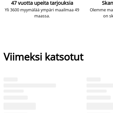
47 vuotta upeita tarjouksia
Skan
Yli 3600 myymälää ympäri maailmaa 49
Olemme maai
maassa.
on sk
Viimeksi katsotut