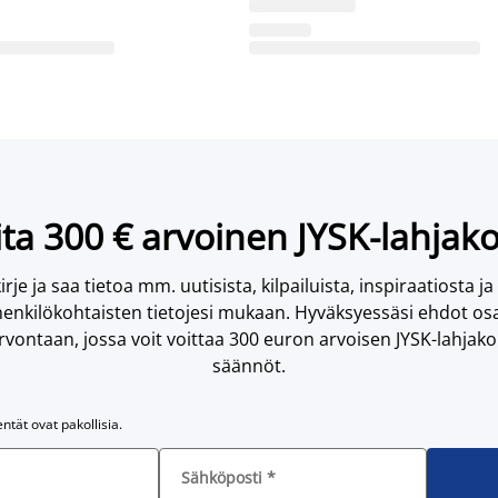
ta 300 € arvoinen JYSK-lahjako
irje ja saa tietoa mm. uutisista, kilpailuista, inspiraatiosta ja
enkilökohtaisten tietojesi mukaan. Hyväksyessäsi ehdot osa
vontaan, jossa voit voittaa 300 euron arvoisen JYSK-lahjakor
säännöt.
entät ovat pakollisia.
Sähköposti
*