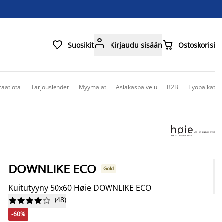



Suosikit
Kirjaudu sisään
Ostoskorisi
raatiota
Tarjouslehdet
Myymälät
Asiakaspalvelu
B2B
Työpaikat
DOWNLIKE ECO
Gold
Kuitutyyny 50x60 Høie DOWNLIKE ECO
(
48
)










-60%