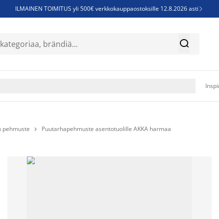
ILMAINEN TOIMITUS yli 500€ verkkokauppaostoksille 12.8.2026 asti

Parempiin uniin - Säästä jopa 60%


Sijauspatjoja - Säästä jopa 60%

Jenkkisänkyjä - Säästä jopa 60%

Inspi
n pehmuste
Puutarhapehmuste asentotuolille AKKA harmaa
