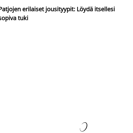
S
Patjojen erilaiset jousityypit: Löydä itsellesi
sopiva tuki
