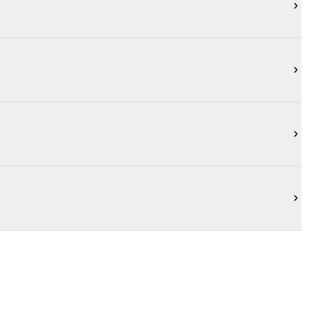



