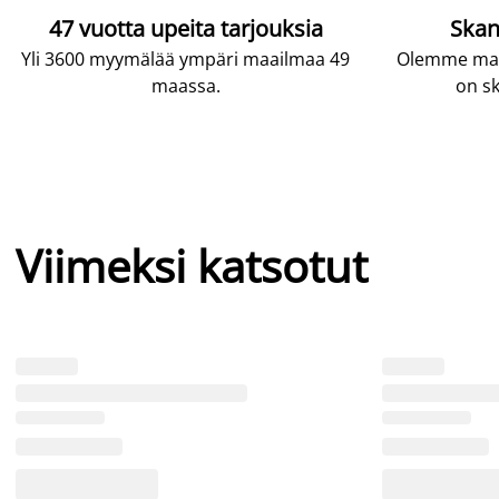
47 vuotta upeita tarjouksia
Skan
Yli 3600 myymälää ympäri maailmaa 49
Olemme maai
maassa.
on sk
Viimeksi katsotut