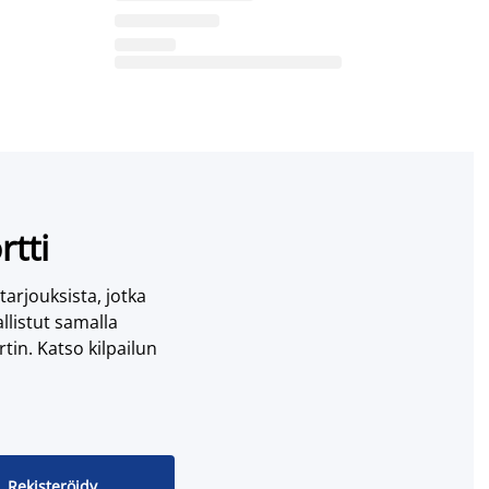
rtti
 tarjouksista, jotka
llistut samalla
tin. Katso kilpailun
Rekisteröidy