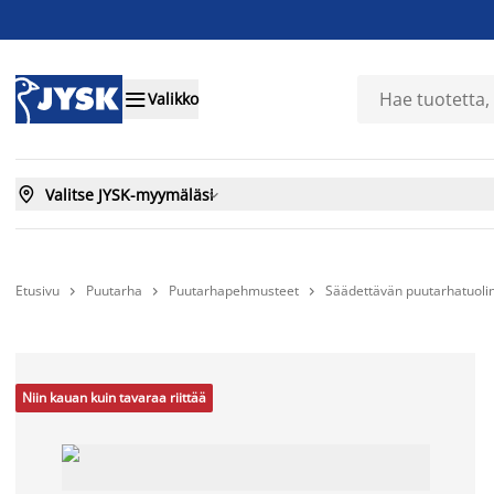

Valikko

Valitse JYSK-myymäläsi

Etusivu
Puutarha
Puutarhapehmusteet
Säädettävän puutarhatuoli



Niin kauan kuin tavaraa riittää