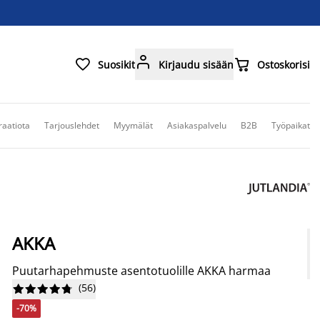



Suosikit
Kirjaudu sisään
Ostoskorisi
raatiota
Tarjouslehdet
Myymälät
Asiakaspalvelu
B2B
Työpaikat
AKKA
Puutarhapehmuste asentotuolille AKKA harmaa
(
56
)










-70%