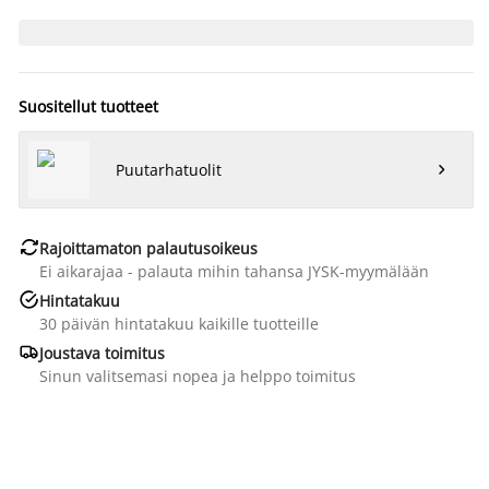
Suositellut tuotteet
Puutarhatuolit


Rajoittamaton palautusoikeus
Ei aikarajaa - palauta mihin tahansa JYSK-myymälään

Hintatakuu
30 päivän hintatakuu kaikille tuotteille

Joustava toimitus
Sinun valitsemasi nopea ja helppo toimitus