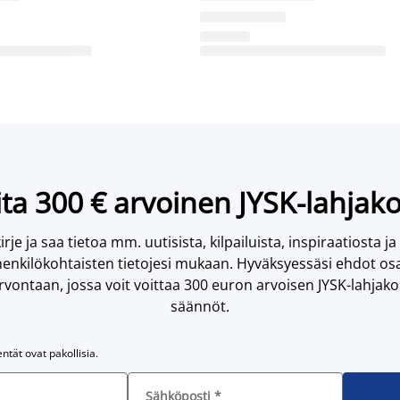
ta 300 € arvoinen JYSK-lahjako
irje ja saa tietoa mm. uutisista, kilpailuista, inspiraatiosta ja
enkilökohtaisten tietojesi mukaan. Hyväksyessäsi ehdot osa
vontaan, jossa voit voittaa 300 euron arvoisen JYSK-lahjakor
säännöt.
entät ovat pakollisia.
Sähköposti
*