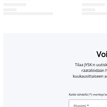
Voi
Tilaa JYSK:n uutisk
räätälöidään h
kuukausittaiseen ar
Kaikki tähdellä (*) merkityt k
Etunimi
*