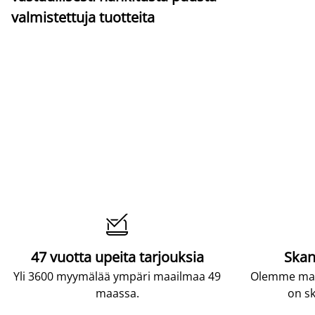
valmistettuja tuotteita

47 vuotta upeita tarjouksia
Skan
Yli 3600 myymälää ympäri maailmaa 49
Olemme maai
maassa.
on sk