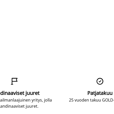


dinaaviset juuret
Patjatakuu
lmanlaajuinen yritys, jolla
25 vuoden takuu GOLD-p
andinaaviset juuret.