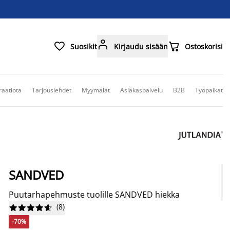



Suosikit
Kirjaudu sisään
Ostoskorisi
raatiota
Tarjouslehdet
Myymälät
Asiakaspalvelu
B2B
Työpaikat
SANDVED
Puutarhapehmuste tuolille SANDVED hiekka
(
8
)










-70%