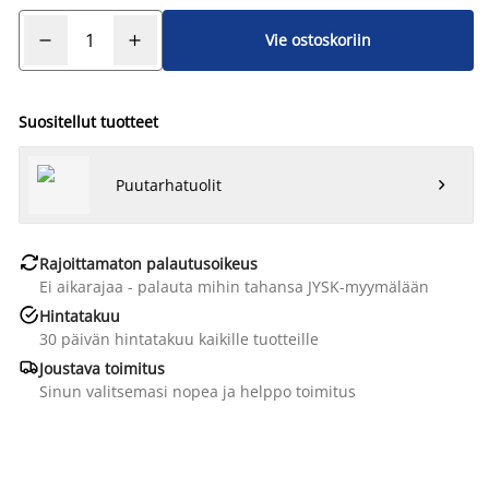
Vie ostoskoriin
Suositellut tuotteet
Puutarhatuolit


Rajoittamaton palautusoikeus
Ei aikarajaa - palauta mihin tahansa JYSK-myymälään

Hintatakuu
30 päivän hintatakuu kaikille tuotteille

Joustava toimitus
Sinun valitsemasi nopea ja helppo toimitus