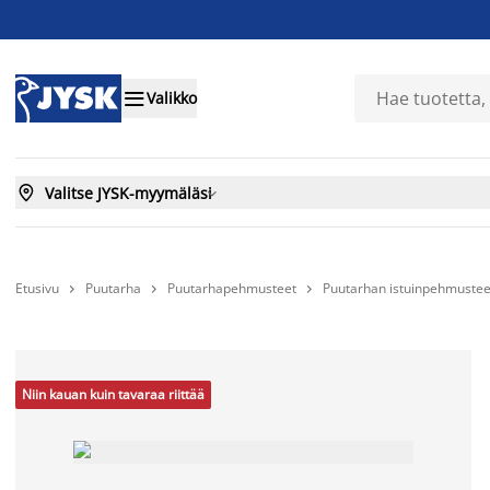

Valikko

Valitse JYSK-myymäläsi

Etusivu
Puutarha
Puutarhapehmusteet
Puutarhan istuinpehmustee



Niin kauan kuin tavaraa riittää