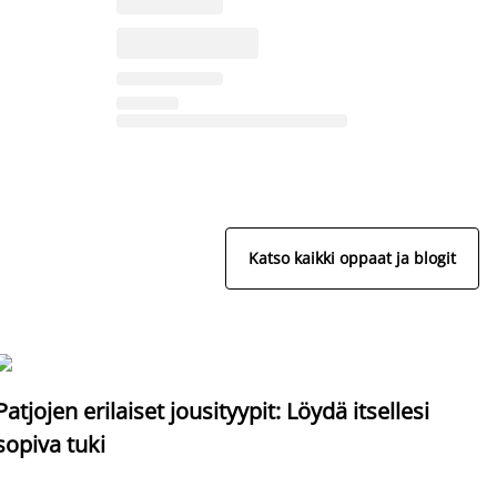
Katso kaikki oppaat ja blogit
S
Patjojen erilaiset jousityypit: Löydä itsellesi
sopiva tuki