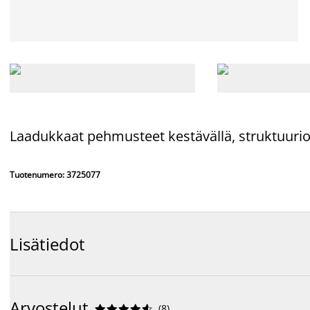
Laadukkaat pehmusteet kestävällä, struktuuriom
Tuotenumero: 3725077
Lisätiedot
Arvostelut
(
8
)









