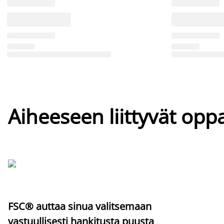
Aiheeseen liittyvät oppa
FSC® auttaa sinua valitsemaan
vastuullisesti hankitusta puusta