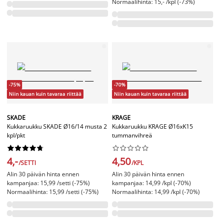
Normaalihinta: 15,- /kpl (-73%)
-75%
-70%
Niin kauan kuin tavaraa riittää
Niin kauan kuin tavaraa riittää
SKADE
KRAGE
Kukkaruukku SKADE Ø16/14 musta 2
Kukkaruukku KRAGE Ø16xK15
kpl/pkt
tummanvihreä




















4,-
4,50
/SETTI
/KPL
Alin 30 päivän hinta ennen
Alin 30 päivän hinta ennen
kampanjaa: 15,99 /setti (-75%)
kampanjaa: 14,99 /kpl (-70%)
Normaalihinta: 15,99 /setti (-75%)
Normaalihinta: 14,99 /kpl (-70%)