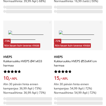
Normaalihinta: 39,99 /kpl (-68%)
Normaalihinta: 16,99 /setti (-50%)
-73%
-72%
Niin kauan kuin tavaraa riittää
Niin kauan kuin tavaraa riittää
HVEPS
HVEPS
Kukkaruukku HVEPS Ø41xK33
Kukkaruukku HVEPS Ø53xK41cm
harmaa
harmaa




















10,-
15,-
/KPL
/KPL
Alin 30 päivän hinta ennen
Alin 30 päivän hinta ennen
kampanjaa: 36,99 /kpl (-73%)
kampanjaa: 54,99 /kpl (-72%)
Normaalihinta: 36,99 /kpl (-73%)
Normaalihinta: 54,99 /kpl (-72%)