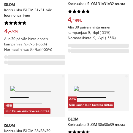
Koriruukku ISLOM 31x31x32 musta
ISLOM
Koriruukku ISLOM 31x31 lvär.










luonnonvärinen
4,-
/KPL










Alin 30 päivän hinta ennen
4,-
/KPL
kampanjaa: 9,- /kpl (-55%)
Normaalihinta: 9,- /kpl (-55%)
Alin 30 päivän hinta ennen
kampanjaa: 9,- /kpl (-55%)
Normaalihinta: 9,- /kpl (-55%)
-65%
Niin kauan kuin tavaraa riittää
-65%
Niin kauan kuin tavaraa riittää
ISLOM
Koriruukku ISLOM 38x38x39 musta
ISLOM
Koriruukku ISLOM 38x38x39









