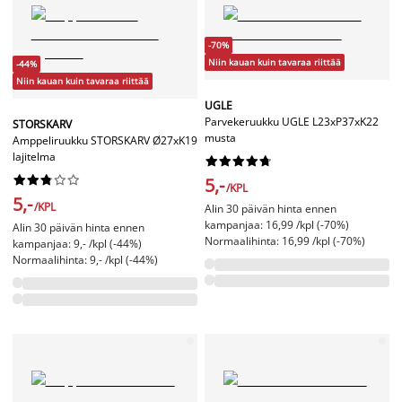
-70%
Niin kauan kuin tavaraa riittää
-44%
Niin kauan kuin tavaraa riittää
UGLE
Parvekeruukku UGLE L23xP37xK22
STORSKARV
musta
Amppeliruukku STORSKARV Ø27xK19
lajitelma




















5,-
/KPL
5,-
/KPL
Alin 30 päivän hinta ennen
kampanjaa: 16,99 /kpl (-70%)
Alin 30 päivän hinta ennen
Normaalihinta: 16,99 /kpl (-70%)
kampanjaa: 9,- /kpl (-44%)
Normaalihinta: 9,- /kpl (-44%)