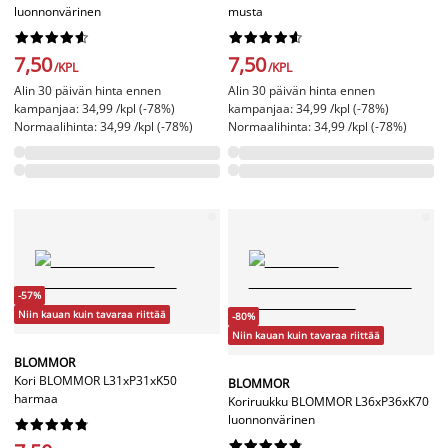
luonnonvärinen
musta




















7,50
7,50
/KPL
/KPL
Alin 30 päivän hinta ennen
Alin 30 päivän hinta ennen
kampanjaa: 34,99 /kpl (-78%)
kampanjaa: 34,99 /kpl (-78%)
Normaalihinta: 34,99 /kpl (-78%)
Normaalihinta: 34,99 /kpl (-78%)
-57%
Niin kauan kuin tavaraa riittää
-80%
Niin kauan kuin tavaraa riittää
BLOMMOR
Kori BLOMMOR L31xP31xK50
BLOMMOR
harmaa
Koriruukku BLOMMOR L36xP36xK70
luonnonvärinen



















