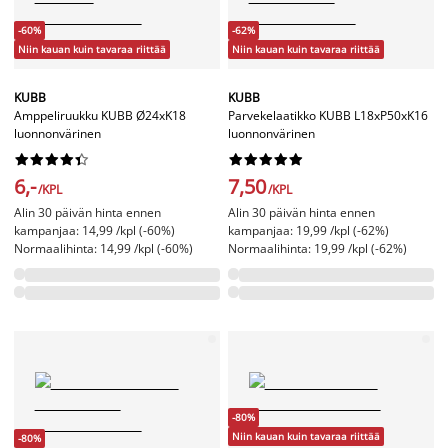
-60%
-62%
Niin kauan kuin tavaraa riittää
Niin kauan kuin tavaraa riittää
KUBB
KUBB
Amppeliruukku KUBB Ø24xK18
Parvekelaatikko KUBB L18xP50xK16
luonnonvärinen
luonnonvärinen




















6,-
7,50
/KPL
/KPL
Alin 30 päivän hinta ennen
Alin 30 päivän hinta ennen
kampanjaa: 14,99 /kpl (-60%)
kampanjaa: 19,99 /kpl (-62%)
Normaalihinta: 14,99 /kpl (-60%)
Normaalihinta: 19,99 /kpl (-62%)
-80%
Niin kauan kuin tavaraa riittää
-80%