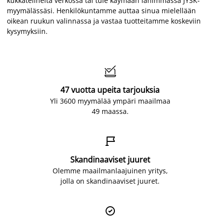
kukkatelineitä verkossa tai tule käymään lähimmässä JYSK-
myymälässäsi. Henkilökuntamme auttaa sinua mielellään
oikean ruukun valinnassa ja vastaa tuotteitamme koskeviin
kysymyksiin.

47 vuotta upeita tarjouksia
Yli 3600 myymälää ympäri maailmaa
49 maassa.

Skandinaaviset juuret
Olemme maailmanlaajuinen yritys,
jolla on skandinaaviset juuret.
