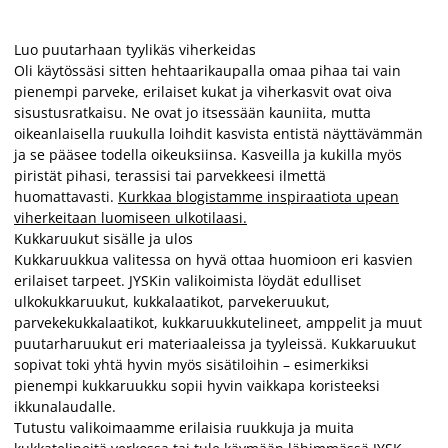
Luo puutarhaan tyylikäs viherkeidas
Oli käytössäsi sitten hehtaarikaupalla omaa pihaa tai vain
pienempi parveke, erilaiset kukat ja viherkasvit ovat oiva
sisustusratkaisu. Ne ovat jo itsessään kauniita, mutta
oikeanlaisella ruukulla loihdit kasvista entistä näyttävämmän
ja se pääsee todella oikeuksiinsa. Kasveilla ja kukilla myös
piristät pihasi, terassisi tai parvekkeesi ilmettä
huomattavasti.
Kurkkaa blogistamme inspiraatiota upean
viherkeitaan luomiseen ulkotilaasi.
Kukkaruukut sisälle ja ulos
Kukkaruukkua valitessa on hyvä ottaa huomioon eri kasvien
erilaiset tarpeet. JYSKin valikoimista löydät edulliset
ulkokukkaruukut, kukkalaatikot, parvekeruukut,
parvekekukkalaatikot, kukkaruukkutelineet, amppelit ja muut
puutarharuukut eri materiaaleissa ja tyyleissä. Kukkaruukut
sopivat toki yhtä hyvin myös sisätiloihin – esimerkiksi
pienempi kukkaruukku sopii hyvin vaikkapa koristeeksi
ikkunalaudalle.
Tutustu valikoimaamme erilaisia ruukkuja ja muita