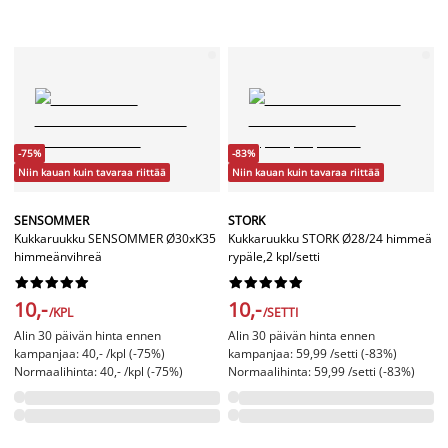
-75%
-83%
Niin kauan kuin tavaraa riittää
Niin kauan kuin tavaraa riittää
SENSOMMER
STORK
Kukkaruukku SENSOMMER Ø30xK35
Kukkaruukku STORK Ø28/24 himmeä
himmeänvihreä
rypäle,2 kpl/setti




















10,-
10,-
/KPL
/SETTI
Alin 30 päivän hinta ennen
Alin 30 päivän hinta ennen
kampanjaa: 40,- /kpl (-75%)
kampanjaa: 59,99 /setti (-83%)
Normaalihinta: 40,- /kpl (-75%)
Normaalihinta: 59,99 /setti (-83%)