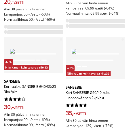
20,-
/SETTI
Alin 30 päivän hinta ennen
kampanjaa: 69,99 /setti (-64%)
Alin 30 päivän hinta ennen
Normaalihinta: 69,99 /setti (-64%)
kampanjaa: 50,- /setti (-60%)
Normaalihinta: 50,- /setti (-60%)
-69%
Niin kauan kuin tavaraa riittää
-72%
Niin kauan kuin tavaraa riittää
SANSEBIE
Koriruukku SANSEBIE Ø40/33/25
SANSEBIE
3kpl/pkt
Kori SANSEBIE Ø50/40 kubu
luonnonvärinen 2kpl/pkt




















30,-
/SETTI
35,-
/SETTI
Alin 30 päivän hinta ennen
kampanjaa: 99,- /setti (-69%)
Alin 30 päivän hinta ennen
Normaalihinta: 99,- /setti (-69%)
kampanjaa: 129,- /setti (-72%)