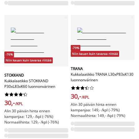
-79%
Niin kauan kuin tavaraa riittää
-76%
Niin kauan kuin tavaraa riittää
TRANA
Kukkalaatikko TRANA L30xP83xK130
STOKKAND
luonnonvärinen
Kukkalaatikko STOKKAND
P30xL83xK60 luonnonvärinen




















30,-
/KPL
30,-
/KPL
Alin 30 päivän hinta ennen
kampanjaa: 149,- /kpl (-79%)
Alin 30 päivän hinta ennen
Normaalihinta: 149,- /kpl (-79%)
kampanjaa: 129,- /kpl (-76%)
Normaalihinta: 129,- /kpl (-76%)