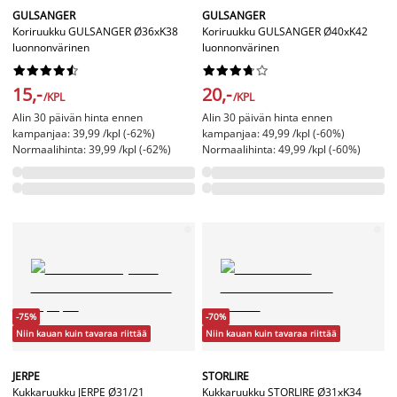
GULSANGER
GULSANGER
Koriruukku GULSANGER Ø36xK38
Koriruukku GULSANGER Ø40xK42
luonnonvärinen
luonnonvärinen




















15,-
20,-
/KPL
/KPL
Alin 30 päivän hinta ennen
Alin 30 päivän hinta ennen
kampanjaa: 39,99 /kpl (-62%)
kampanjaa: 49,99 /kpl (-60%)
Normaalihinta: 39,99 /kpl (-62%)
Normaalihinta: 49,99 /kpl (-60%)
-75%
-70%
Niin kauan kuin tavaraa riittää
Niin kauan kuin tavaraa riittää
JERPE
STORLIRE
Kukkaruukku JERPE Ø31/21
Kukkaruukku STORLIRE Ø31xK34