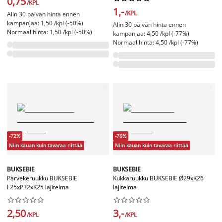
0,75
/KPL
1,-
/KPL
Alin 30 päivän hinta ennen
kampanjaa: 1,50 /kpl (-50%)
Alin 30 päivän hinta ennen
Normaalihinta: 1,50 /kpl (-50%)
kampanjaa: 4,50 /kpl (-77%)
Normaalihinta: 4,50 /kpl (-77%)
-72%
-76%
Niin kauan kuin tavaraa riittää
Niin kauan kuin tavaraa riittää
BUKSEBIE
BUKSEBIE
Parvekeruukku BUKSEBIE
Kukkaruukku BUKSEBIE Ø29xK26
L25xP32xK25 lajitelma
lajitelma




















2,50
3,-
/KPL
/KPL