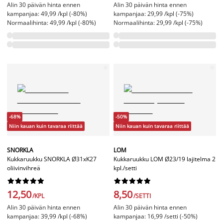
Alin 30 päivän hinta ennen
Alin 30 päivän hinta ennen
kampanjaa: 49,99 /kpl (-80%)
kampanjaa: 29,99 /kpl (-75%)
Normaalihinta: 49,99 /kpl (-80%)
Normaalihinta: 29,99 /kpl (-75%)
-68%
-50%
Niin kauan kuin tavaraa riittää
Niin kauan kuin tavaraa riittää
SNORKLA
LOM
Kukkaruukku SNORKLA Ø31xK27
Kukkaruukku LOM Ø23/19 lajitelma 2
oliivinvihreä
kpl./setti




















12,50
8,50
/KPL
/SETTI
Alin 30 päivän hinta ennen
Alin 30 päivän hinta ennen
kampanjaa: 39,99 /kpl (-68%)
kampanjaa: 16,99 /setti (-50%)