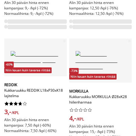
Alin 30 päivän hinta ennen
Alin 30 päivän hinta ennen
kampanjaa: 9,- /kpl (-72%)
kampanjaa: 12,50 /kpl (-76%)
Normaalihinta: 9,- /kpl (-72%)
Normaalihinta: 12,50 /kpl (-76%)
-60%
Niin kauan kuin tavaraa riittää
-73%
Niin kauan kuin tavaraa riittää
REDDIK
Kukkaruukku REDDIK L18xP30xK18
MORKULLA
lajitelma
Kukkaruukku MORKULLA Ø28xK28
hiilenharmaa




















3,-
/KPL
4,-
/KPL
Alin 30 päivän hinta ennen
kampanjaa: 7,50 /kpl (-60%)
Alin 30 päivän hinta ennen
Normaalihinta: 7,50 /kpl (-60%)
kampanjaa: 15,- /kpl (-73%)