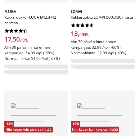
FLUGA
LOMVI
Kukkaruukku FLUGA Ø42xH42
Kukkaruukku LOMVI Ø30xK30 musta
harmaa




















13,-
/KPL
17,50
/KPL
Alin 30 päivän hinta ennen
Alin 30 päivän hinta ennen
kampanjaa: 32,99 /kpl (-60%)
kampanjaa: 54,99 /kpl (-68%)
Normaalihinta: 32,99 /kpl (-60%)
Normaalihinta: 54,99 /kpl (-68%)
-62%
-60%
Niin kauan kuin tavaraa riittää
Niin kauan kuin tavaraa riittää