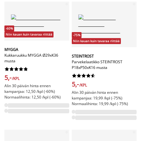
-60%
Niin kauan kuin tavaraa riittää
-75%
Niin kauan kuin tavaraa riittää
MYGGA
Kukkaruukku MYGGA Ø29xK36
STEINTROST
musta
Parvekelaatikko STEINTROST
P18xP50xK16 musta




















5,-
/KPL
5,-
/KPL
Alin 30 päivän hinta ennen
kampanjaa: 12,50 /kpl (-60%)
Alin 30 päivän hinta ennen
Normaalihinta: 12,50 /kpl (-60%)
kampanjaa: 19,99 /kpl (-75%)
Normaalihinta: 19,99 /kpl (-75%)