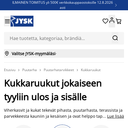
ILMAINEN TOIMITUS yli 500€ verkkokauppaostoksille 12.8.2026

asti
Parempiin uniin - Säästä jopa 60%





Sijauspatjoja - Säästä jopa 60%

Jenkkisänkyjä - Säästä jopa 60%



Valitse JYSK-myymäläsi

Etusivu
Puutarha
Puutarhatarvikkeet
Kukkaruukut



Kukkaruukut jokaiseen
tyyliin ulos ja sisälle
Viherkasvit ja kukat tekevät pihasta, puutarhasta, terassista ja
parvekkeesta kauniin ja kesäisen ja ovat helppo tapa luoda
...
Lue lisää
pihasta kodikas ja viihtyisä. Kukat tarvitsevat tietysti myös