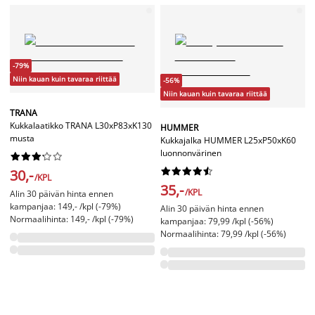
-79%
Niin kauan kuin tavaraa riittää
-56%
Niin kauan kuin tavaraa riittää
TRANA
Kukkalaatikko TRANA L30xP83xK130
HUMMER
musta
Kukkajalka HUMMER L25xP50xK60
luonnonvärinen




















30,-
/KPL
35,-
/KPL
Alin 30 päivän hinta ennen
kampanjaa: 149,- /kpl (-79%)
Alin 30 päivän hinta ennen
Normaalihinta: 149,- /kpl (-79%)
kampanjaa: 79,99 /kpl (-56%)
Normaalihinta: 79,99 /kpl (-56%)