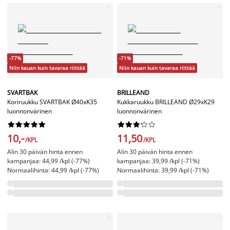
-77%
-71%
Niin kauan kuin tavaraa riittää
Niin kauan kuin tavaraa riittää
SVARTBAK
BRILLEAND
Koriruukku SVARTBAK Ø40xK35
Kukkaruukku BRILLEAND Ø29xK29
luonnonvärinen
luonnonvärinen




















10,-
11,50
/KPL
/KPL
Alin 30 päivän hinta ennen
Alin 30 päivän hinta ennen
kampanjaa: 44,99 /kpl (-77%)
kampanjaa: 39,99 /kpl (-71%)
Normaalihinta: 44,99 /kpl (-77%)
Normaalihinta: 39,99 /kpl (-71%)