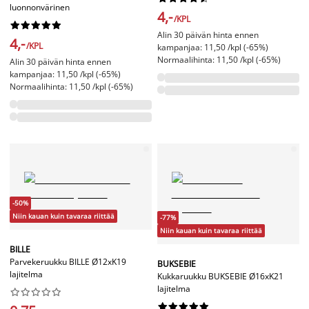
luonnonvärinen
4,-
/KPL










Alin 30 päivän hinta ennen
4,-
/KPL
kampanjaa: 11,50 /kpl (-65%)
Normaalihinta: 11,50 /kpl (-65%)
Alin 30 päivän hinta ennen
kampanjaa: 11,50 /kpl (-65%)
Normaalihinta: 11,50 /kpl (-65%)
-50%
Niin kauan kuin tavaraa riittää
-77%
Niin kauan kuin tavaraa riittää
BILLE
Parvekeruukku BILLE Ø12xK19
BUKSEBIE
lajitelma
Kukkaruukku BUKSEBIE Ø16xK21
lajitelma



















