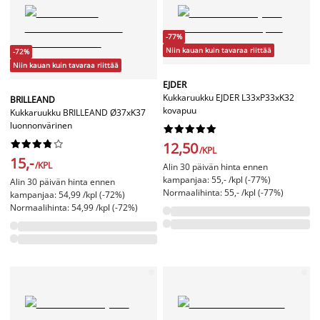
-77%
Niin kauan kuin tavaraa riittää
-72%
Niin kauan kuin tavaraa riittää
EJDER
Kukkaruukku EJDER L33xP33xK32
BRILLEAND
kovapuu
Kukkaruukku BRILLEAND Ø37xK37
luonnonvärinen




















12,50
/KPL
15,-
/KPL
Alin 30 päivän hinta ennen
kampanjaa: 55,- /kpl (-77%)
Alin 30 päivän hinta ennen
Normaalihinta: 55,- /kpl (-77%)
kampanjaa: 54,99 /kpl (-72%)
Normaalihinta: 54,99 /kpl (-72%)