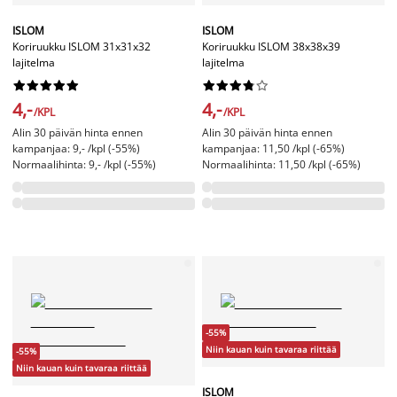
ISLOM
ISLOM
Koriruukku ISLOM 31x31x32
Koriruukku ISLOM 38x38x39
lajitelma
lajitelma




















4,-
4,-
/KPL
/KPL
Alin 30 päivän hinta ennen
Alin 30 päivän hinta ennen
kampanjaa: 9,- /kpl (-55%)
kampanjaa: 11,50 /kpl (-65%)
Normaalihinta: 9,- /kpl (-55%)
Normaalihinta: 11,50 /kpl (-65%)
-55%
Niin kauan kuin tavaraa riittää
-55%
Niin kauan kuin tavaraa riittää
ISLOM