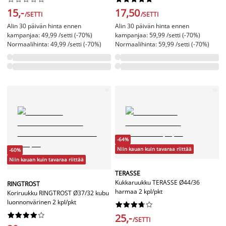
15,-
17,50
/SETTI
/SETTI
Alin 30 päivän hinta ennen
Alin 30 päivän hinta ennen
kampanjaa: 49,99 /setti (-70%)
kampanjaa: 59,99 /setti (-70%)
Normaalihinta: 49,99 /setti (-70%)
Normaalihinta: 59,99 /setti (-70%)
-64%
Niin kauan kuin tavaraa riittää
-60%
Niin kauan kuin tavaraa riittää
TERASSE
Kukkaruukku TERASSE Ø44/36
RINGTROST
harmaa 2 kpl/pkt
Koriruukku RINGTROST Ø37/32 kubu
luonnonvärinen 2 kpl/pkt




















25,-
/SETTI