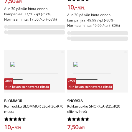
7,50
/KPL
10,-
/KPL
Alin 30 päivän hinta ennen
kampanjaa: 17,50 /kpl (-57%)
Alin 30 päivän hinta ennen
Normaalihinta: 17,50 /kpl (-57%)
kampanjaa: 49,99 /kpl (-80%)
Normaalihinta: 49,99 /kpl (-80%)
-80%
-75%
Niin kauan kuin tavaraa riittää
Niin kauan kuin tavaraa riittää
BLOMMOR
SNORKLA
Koriruukku BLOMMOR L36xP36xK70
Kukkaruukku SNORKLA Ø25xK20
musta
oliivinvihreä




















10,-
7,50
/KPL
/KPL