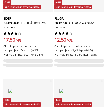
-73%
-68%
Niin kauan kuin tavaraa riittää
Niin kauan kuin tavaraa riittää
EJDER
FLUGA
Kukkaruukku EJDER Ø34xK43cm
Kukkaruukku FLUGA Ø33xK32
kovapuu
harmaa




















17,50
12,50
/KPL
/KPL
Alin 30 päivän hinta ennen
Alin 30 päivän hinta ennen
kampanjaa: 65,- /kpl (-73%)
kampanjaa: 39,99 /kpl (-68%)
Normaalihinta: 65,- /kpl (-73%)
Normaalihinta: 39,99 /kpl (-68%)
-68%
-60%
Niin kauan kuin tavaraa riittää
Niin kauan kuin tavaraa riittää