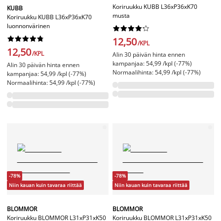
Koriruukku KUBB L36xP36xK70
KUBB
musta
Koriruukku KUBB L36xP36xK70
luonnonvärinen




















12,50
/KPL
12,50
/KPL
Alin 30 päivän hinta ennen
kampanjaa: 54,99 /kpl (-77%)
Alin 30 päivän hinta ennen
Normaalihinta: 54,99 /kpl (-77%)
kampanjaa: 54,99 /kpl (-77%)
Normaalihinta: 54,99 /kpl (-77%)
-78%
-78%
Niin kauan kuin tavaraa riittää
Niin kauan kuin tavaraa riittää
BLOMMOR
BLOMMOR
Koriruukku BLOMMOR L31xP31xK50
Koriruukku BLOMMOR L31xP31xK50