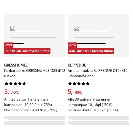
-75%
-50%
Niin kauan kuin tavaraa riittää
Niin kauan kuin tavaraa riittää
GRESSHUMLE
KLIPPEDUE
Kukkaruukku GRESSHUMLE Ø23xK12
Amppeliruukku KLIPPEDUE Ø15xK12
ruskea
luonnonvärinen




















5,-
5,-
/KPL
/KPL
Alin 30 päivän hinta ennen
Alin 30 päivän hinta ennen
kampanjaa: 19,99 /kpl (-75%)
kampanjaa: 10,- /kpl (-50%)
Normaalihinta: 19,99 /kpl (-75%)
Normaalihinta: 10,- /kpl (-50%)