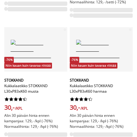
Normaalihinta: 129,- /setti (-72%)
-76%
-76%
Niin kauan kuin tavaraa riittää
Niin kauan kuin tavaraa riittää
STOKKAND
STOKKAND
Kukkalaatikko STOKKAND
Kukkalaatikko STOKKAND
L30xP83xK60 musta
L30xP83xK60 harmaa




















30,-
30,-
/KPL
/KPL
Alin 30 päivän hinta ennen
Alin 30 päivän hinta ennen
kampanjaa: 129,- /kpl (-76%)
kampanjaa: 129,- /kpl (-76%)
Normaalihinta: 129,- /kpl (-76%)
Normaalihinta: 129,- /kpl (-76%)