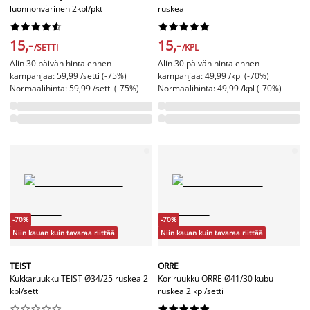
luonnonvärinen 2kpl/pkt
ruskea




















15,-
15,-
/SETTI
/KPL
Alin 30 päivän hinta ennen
Alin 30 päivän hinta ennen
kampanjaa: 59,99 /setti (-75%)
kampanjaa: 49,99 /kpl (-70%)
Normaalihinta: 59,99 /setti (-75%)
Normaalihinta: 49,99 /kpl (-70%)
-70%
-70%
Niin kauan kuin tavaraa riittää
Niin kauan kuin tavaraa riittää
TEIST
ORRE
Kukkaruukku TEIST Ø34/25 ruskea 2
Koriruukku ORRE Ø41/30 kubu
kpl/setti
ruskea 2 kpl/setti



















