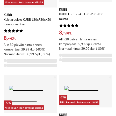
Niin kauan kuin tavaraa riittää
KUBB
KUBB koriruukku L30xP30xK50
KUBB
musta
Kukkaruukku KUBB L30xP30xK50
luonnonvärinen




















8,-
/KPL
8,-
/KPL
Alin 30 päivän hinta ennen
kampanjaa: 39,99 /kpl (-80%)
Alin 30 päivän hinta ennen
Normaalihinta: 39,99 /kpl (-80%)
kampanjaa: 39,99 /kpl (-80%)
Normaalihinta: 39,99 /kpl (-80%)
-77%
Niin kauan kuin tavaraa riittää
-77%
Niin kauan kuin tavaraa riittää
KUBB