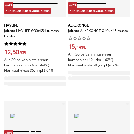
-64%
-62%
Niin kauan kuin tavaraa riittää
Niin kauan kuin tavaraa riittää
HAVLIRE
ALKEKONGE
Jalusta HAVLIRE Ø30xK54 tumma
Jalusta ALKEKONGE Ø40xK45 musta
hiekka




















15,-
/KPL
12,50
/KPL
Alin 30 päivän hinta ennen
Alin 30 päivän hinta ennen
kampanjaa: 40,- /kpl (-62%)
kampanjaa: 35,- /kpl (-64%)
Normaalihinta: 40,- /kpl (-62%)
Normaalihinta: 35,- /kpl (-64%)
-50%