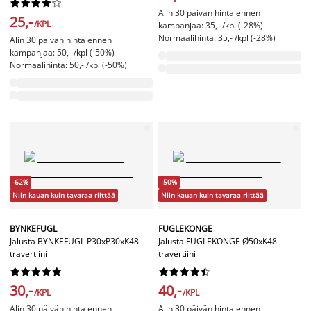










Alin 30 päivän hinta ennen
25,-
/KPL
kampanjaa: 35,- /kpl (-28%)
Normaalihinta: 35,- /kpl (-28%)
Alin 30 päivän hinta ennen
kampanjaa: 50,- /kpl (-50%)
Normaalihinta: 50,- /kpl (-50%)
-62%
-50%
Niin kauan kuin tavaraa riittää
Niin kauan kuin tavaraa riittää
BYNKEFUGL
FUGLEKONGE
Jalusta BYNKEFUGL P30xP30xK48
Jalusta FUGLEKONGE Ø50xK48
travertiini
travertiini




















30,-
40,-
/KPL
/KPL
Alin 30 päivän hinta ennen
Alin 30 päivän hinta ennen