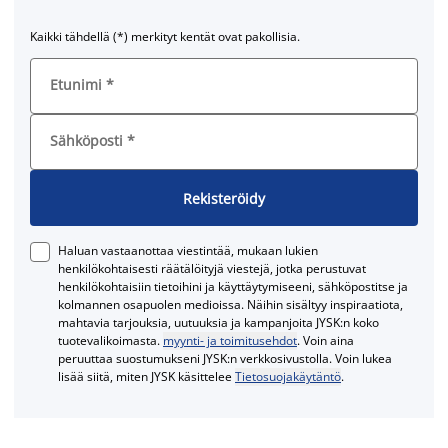
Kaikki tähdellä (*) merkityt kentät ovat pakollisia.
Etunimi
*
Sähköposti
*
Rekisteröidy
Haluan vastaanottaa viestintää, mukaan lukien
henkilökohtaisesti räätälöityjä viestejä, jotka perustuvat
henkilökohtaisiin tietoihini ja käyttäytymiseeni, sähköpostitse ja
kolmannen osapuolen medioissa. Näihin sisältyy inspiraatiota,
mahtavia tarjouksia, uutuuksia ja kampanjoita JYSK:n koko
tuotevalikoimasta.
myynti- ja toimitusehdot
. Voin aina
peruuttaa suostumukseni JYSK:n verkkosivustolla. Voin lukea
lisää siitä, miten JYSK käsittelee
Tietosuojakäytäntö
.