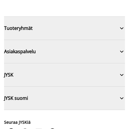

Tuoteryhmät

Asiakaspalvelu

JYSK

JYSK suomi
Seuraa JYSKiä