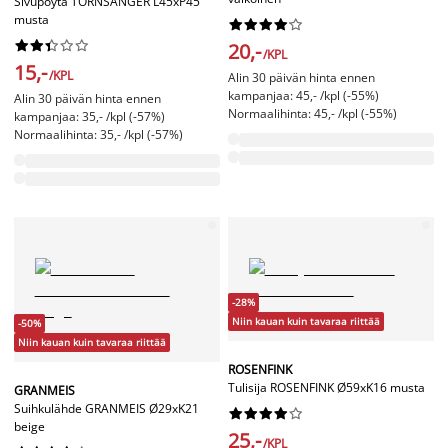
Sivupöytä TORNSANGER L45xP45
musta




















20,-
/KPL
15,-
/KPL
Alin 30 päivän hinta ennen
kampanjaa: 45,- /kpl (-55%)
Alin 30 päivän hinta ennen
Normaalihinta: 45,- /kpl (-55%)
kampanjaa: 35,- /kpl (-57%)
Normaalihinta: 35,- /kpl (-57%)
-28%
Niin kauan kuin tavaraa riittää
-50%
Niin kauan kuin tavaraa riittää
ROSENFINK
Tulisija ROSENFINK Ø59xK16 musta
GRANMEIS
Suihkulähde GRANMEIS Ø29xK21










beige
25,-
/KPL