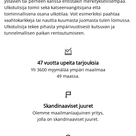
ystävien tai perheen kanssa entistäkin merkityksellisempää.
Ulkotulisija toimii sekä katseenvangitsijana että
toiminnallisena osana ulkotilaa. Voit esimerkiksi paahtaa
vaahtokarkkeja tai nauttia kuumasta juomasta tulen loimussa.
Ulkotulisija tekee pihasta ympärivuotisesti kutsuvan ja
tunnelmallisen paikan rentoutumiseen.

47 vuotta upeita tarjouksia
Yli 3600 myymälää ympäri maailmaa
49 maassa.

Skandinaaviset juuret
Olemme maailmanlaajuinen yritys,
jolla on skandinaaviset juuret.