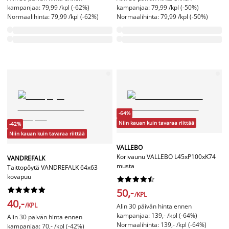
kampanjaa: 79,99 /kpl (-62%)
kampanjaa: 79,99 /kpl (-50%)
Normaalihinta: 79,99 /kpl (-62%)
Normaalihinta: 79,99 /kpl (-50%)
-64%
Niin kauan kuin tavaraa riittää
-42%
Niin kauan kuin tavaraa riittää
VALLEBO
Korivaunu VALLEBO L45xP100xK74
VANDREFALK
musta
Taittopöytä VANDREFALK 64x63
kovapuu




















50,-
/KPL
40,-
/KPL
Alin 30 päivän hinta ennen
kampanjaa: 139,- /kpl (-64%)
Alin 30 päivän hinta ennen
Normaalihinta: 139,- /kpl (-64%)
kampanjaa: 70,- /kpl (-42%)