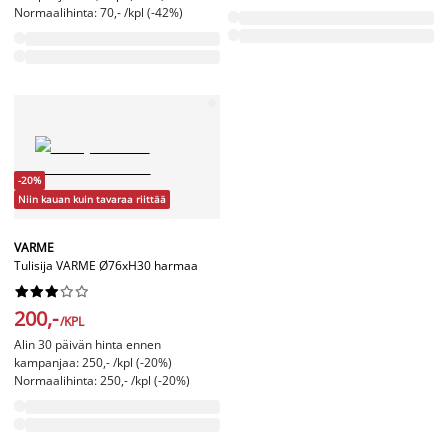
Normaalihinta: 70,- /kpl (-42%)
-20%
Niin kauan kuin tavaraa riittää
VARME
Tulisija VARME Ø76xH30 harmaa










200,-
/KPL
Alin 30 päivän hinta ennen
kampanjaa: 250,- /kpl (-20%)
Normaalihinta: 250,- /kpl (-20%)