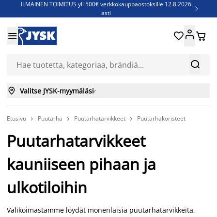
ILMAINEN TOIMITUS yli 500€ verkkokauppaostoksille 12.8.2026

asti
Parempiin uniin - Säästä jopa 60%





Sijauspatjoja - Säästä jopa 60%

Jenkkisänkyjä - Säästä jopa 60%



Valitse JYSK-myymäläsi

Etusivu
Puutarha
Puutarhatarvikkeet
Puutarhakoristeet



Puutarhatarvikkeet
kauniiseen pihaan ja
ulkotiloihin
Valikoimastamme löydät monenlaisia puutarhatarvikkeita,