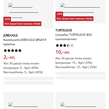
-33%
Niin kauan kuin tavaraa riittää
-60%
Niin kauan kuin tavaraa riittää
TURTELDUE
Lintuallas TURTELDUE Ø32
JORDUGLE
luonnonvärinen
Kasteluvahti JORDUGLE Ø9xK19
lajitelma




















10,-
/KPL
2,-
/KPL
Alin 30 päivän hinta ennen
kampanjaa: 15,- /kpl (-33%)
Alin 30 päivän hinta ennen
Normaalihinta: 15,- /kpl (-33%)
kampanjaa: 5,- /kpl (-60%)
Normaalihinta: 5,- /kpl (-60%)