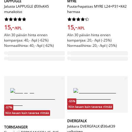
LAPPUGLE
MYRE
Jalusta LAPPUGLE Ø39xK45
Puutarhapatsas MYRE L24×P31×K42
munakoiso
harmaa




















15,-
15,-
/KPL
/KPL
Alin 30 päivän hinta ennen
Alin 30 päivän hinta ennen
kampanjaa: 40,- /kpl (-62%)
kampanjaa: 20,- /kpl (-25%)
Normaalihinta: 40,- /kpl (-62%)
Normaalihinta: 20,- /kpl (-25%)
-55%
Niin kauan kuin tavaraa riittää
-57%
Niin kauan kuin tavaraa riittää
DVERGFALK
Jakkara DVERGFALK Ø36xK39
TORNSANGER
valkoinen