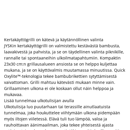
Kertakäyttögrilli on kätevä ja käytännöllinen valinta
JYSKin kertakäyttögrilli on valmistettu kestävästä bambusta,
laavakivestä ja pahvista, ja se on täydellinen valinta piknikille,
rannalle tai spontaaneihin ulkoilmatapahtumiin. Kompaktin
23x30 cm:n grillausalueen ansiosta se on helppo kuljettaa
mukana, ja se on käyttövalmis muutamassa minuutissa. Quick
Oxylite™-teknologia tekee bambubrikettien sytyttämisestä
vaivattoman. Grilli mahtuu kätevästi mukaan minne vain.
Grillaaminen ulkona ei ole koskaan ollut näin helppoa ja
mukavaa.
Lisää tunnelmaa ulkotulisijan avulla
Ulkotulisija luo puutarhaan tai terassille ainutlaatuista
tunnelmaa, joka houkuttelee viihtymään ulkona pidempään
myös iltojen viiletessä. Elävä tuli tuo lämpöä, valoa ja
rauhoittavan äänimaailman, joka tekee yhteisestä ajasta