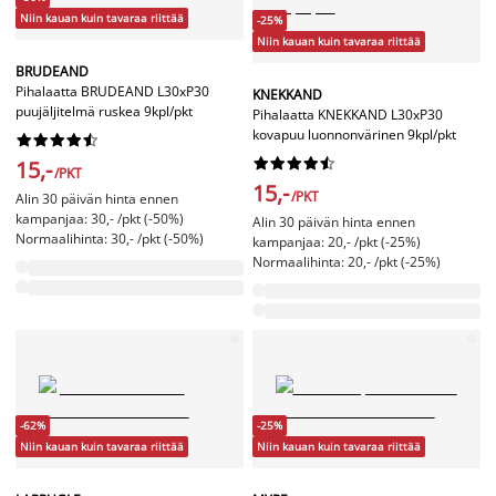
Niin kauan kuin tavaraa riittää
-25%
Niin kauan kuin tavaraa riittää
BRUDEAND
Pihalaatta BRUDEAND L30xP30
KNEKKAND
puujäljitelmä ruskea 9kpl/pkt
Pihalaatta KNEKKAND L30xP30
kovapuu luonnonvärinen 9kpl/pkt




















15,-
/PKT
15,-
/PKT
Alin 30 päivän hinta ennen
kampanjaa: 30,- /pkt (-50%)
Alin 30 päivän hinta ennen
Normaalihinta: 30,- /pkt (-50%)
kampanjaa: 20,- /pkt (-25%)
Normaalihinta: 20,- /pkt (-25%)
-62%
-25%
Niin kauan kuin tavaraa riittää
Niin kauan kuin tavaraa riittää