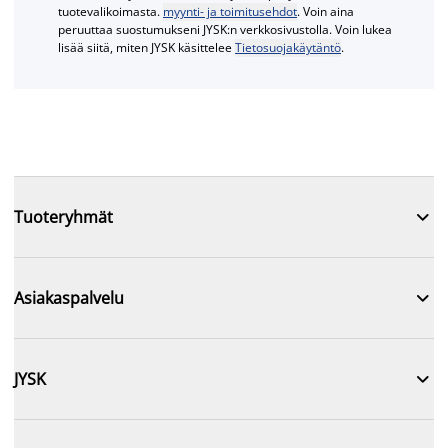
tuotevalikoimasta.
myynti- ja toimitusehdot
. Voin aina
peruuttaa suostumukseni JYSK:n verkkosivustolla. Voin lukea
lisää siitä, miten JYSK käsittelee
Tietosuojakäytäntö
.

Tuoteryhmät

Asiakaspalvelu

JYSK