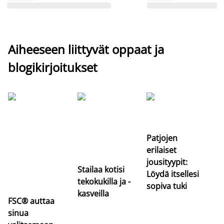
Aiheeseen liittyvät oppaat ja
blogikirjoitukset
Si
uu
va
Patjojen
erilaiset
jousityypit:
Stailaa kotisi
Löydä itsellesi
tekokukilla ja -
sopiva tuki
kasveilla
FSC® auttaa
sinua