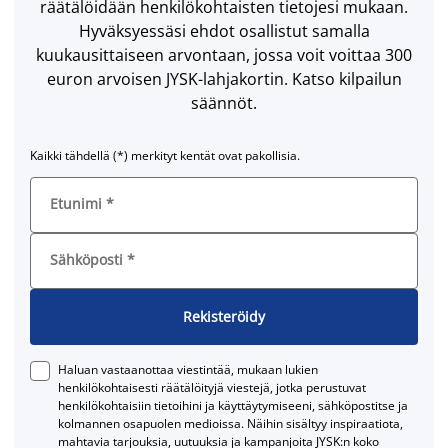
räätälöidään henkilökohtaisten tietojesi mukaan.
Hyväksyessäsi ehdot osallistut samalla
kuukausittaiseen arvontaan, jossa voit voittaa 300
euron arvoisen JYSK-lahjakortin. Katso kilpailun
säännöt.
Kaikki tähdellä (*) merkityt kentät ovat pakollisia.
Etunimi
*
Sähköposti
*
Rekisteröidy
Haluan vastaanottaa viestintää, mukaan lukien
henkilökohtaisesti räätälöityjä viestejä, jotka perustuvat
henkilökohtaisiin tietoihini ja käyttäytymiseeni, sähköpostitse ja
kolmannen osapuolen medioissa. Näihin sisältyy inspiraatiota,
mahtavia tarjouksia, uutuuksia ja kampanjoita JYSK:n koko