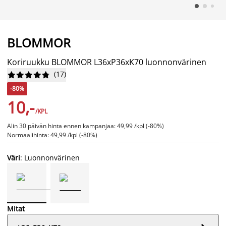
BLOMMOR
Koriruukku BLOMMOR L36xP36xK70 luonnonvärinen
(
17
)










-80%
10,-
/KPL
Alin 30 päivän hinta ennen kampanjaa: 49,99 /kpl (-80%)
Normaalihinta: 49,99 /kpl (-80%)
Väri
: Luonnonvärinen
Mitat