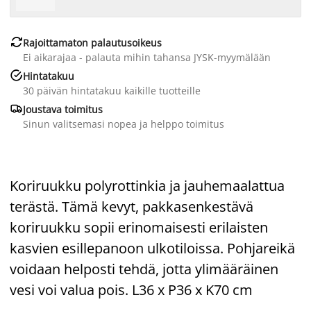

Rajoittamaton palautusoikeus
Ei aikarajaa - palauta mihin tahansa JYSK-myymälään

Hintatakuu
30 päivän hintatakuu kaikille tuotteille

Joustava toimitus
Sinun valitsemasi nopea ja helppo toimitus
Koriruukku polyrottinkia ja jauhemaalattua
terästä. Tämä kevyt, pakkasenkestävä
koriruukku sopii erinomaisesti erilaisten
kasvien esillepanoon ulkotiloissa. Pohjareikä
voidaan helposti tehdä, jotta ylimääräinen
vesi voi valua pois. L36 x P36 x K70 cm