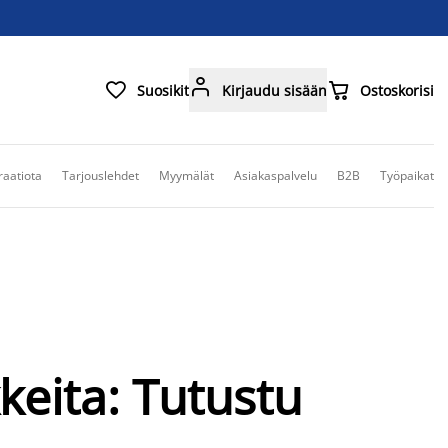



Suosikit
Kirjaudu sisään
Ostoskorisi
raatiota
Tarjouslehdet
Myymälät
Asiakaspalvelu
B2B
Työpaikat
kkeita: Tutustu