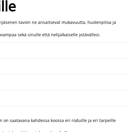
lle
heenjäsenen tavoin ne ansaitsevat mukavuutta, huolenpitoa ja
ampaa sekä sinulle että nelijalkaiselle ystävällesi.
n on saatavana kahdessa koossa eri roduille ja eri tarpeille