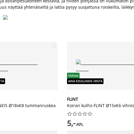
ja astianpesukoneen kestäviä, ja niiden pohjassa on liukumaton pin
s näyttää yhtenäiseltä ja lattia pysyy suojattuna roiskeilta, läikky
Uutuus
NTA
AINA EDULLINEN HINTA
FLINT
GNEIS Ø18xK8 tummanruskea
Koiran kulho FLINT Ø15xK6 vihre










5,-
/KPL