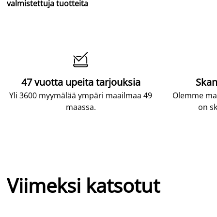
valmistettuja tuotteita

47 vuotta upeita tarjouksia
Skan
Yli 3600 myymälää ympäri maailmaa 49
Olemme maai
maassa.
on sk
Viimeksi katsotut