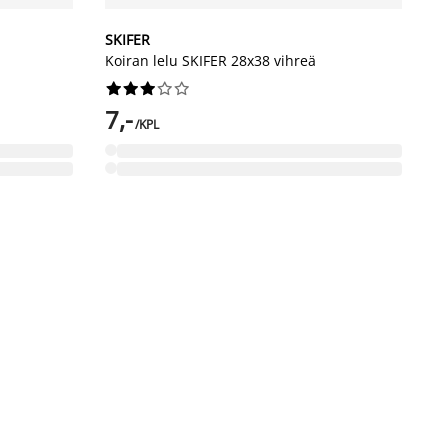
SKIFER
Koiran lelu SKIFER 28x38 vihreä










7,-
/KPL
U
A
L
K
1