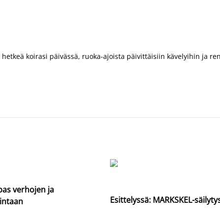
tkeä koirasi päivässä, ruoka-ajoista päivittäisiin kävelyihin ja 
pas verhojen ja
Esittelyssä: MARKSKEL-säilyty
lintaan