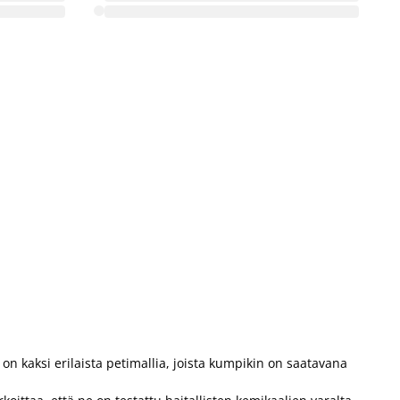
U
A
K
K
k
9
on kaksi erilaista petimallia, joista kumpikin on saatavana