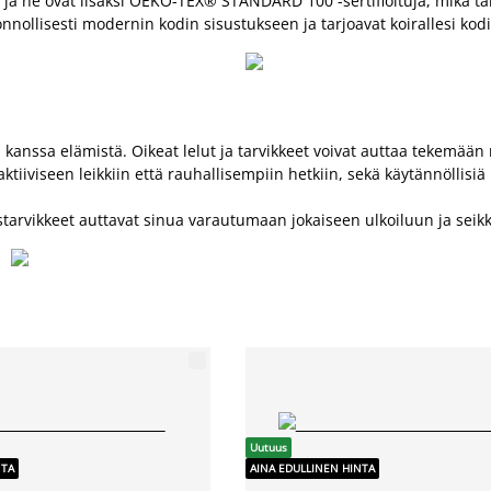
a ne ovat lisäksi OEKO-TEX® STANDARD 100 -sertifioituja, mikä tarko
luonnollisesti modernin kodin sisustukseen ja tarjoavat koirallesi k
an kanssa elämistä. Oikeat lelut ja tarvikkeet voivat auttaa tekemään
tiiviseen leikkiin että rauhallisempiin hetkiin, sekä käytännöllisiä
ustarvikkeet auttavat sinua varautumaan jokaiseen ulkoiluun ja seik
Uutuus
NTA
AINA EDULLINEN HINTA