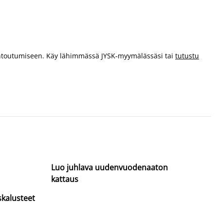
rentoutumiseen. Käy lähimmässä JYSK-myymälässäsi tai
tutustu
Luo juhlava uudenvuodenaaton
kattaus
skalusteet