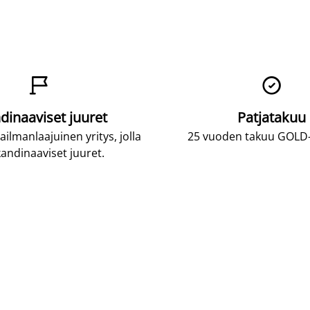


dinaaviset juuret
Patjatakuu
lmanlaajuinen yritys, jolla
25 vuoden takuu GOLD-p
andinaaviset juuret.