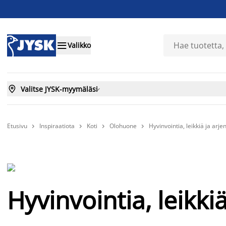

Valikko

Valitse JYSK-myymäläsi

Etusivu
Inspiraatiota
Koti
Olohuone
Hyvinvointia, leikkiä ja arj




Hyvinvointia, leikki