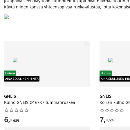
Jokapäiväiseen käyttöön suunnitellut kupit ovat mikroaaltouunin 
Käytä niiden kanssa yhteensopivaa ruoka-alustaa, jotta kokonaisuu
Uutuus
Uutuus
AINA EDULLINEN HINTA
AINA EDULLINEN HI
GNEIS
GNEIS
Kulho GNEIS Ø16xK7 tummanruskea
Koiran kulho 




















6,-
7,-
/KPL
/KPL