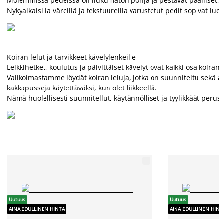
Molemmissa pedeissä on liukumaton pohja ja pestävät päälliset, j
Nykyaikaisilla väreillä ja tekstuureilla varustetut pedit sopivat 
Koiran lelut ja tarvikkeet kävelylenkeille
Leikkihetket, koulutus ja päivittäiset kävelyt ovat kaikki osa koir
Valikoimastamme löydät koiran leluja, jotka on suunniteltu sekä ak
kakkapusseja käytettäväksi, kun olet liikkeellä.
Nämä huolellisesti suunnitellut, käytännölliset ja tyylikkäät per
Uutuus
Uutuus
AINA EDULLINEN HINTA
AINA EDULLINEN HI