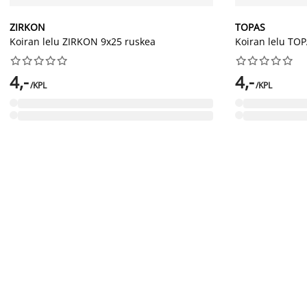
ZIRKON
TOPAS
Koiran lelu ZIRKON 9x25 ruskea
Koiran lelu TOP




















4,-
4,-
/KPL
/KPL