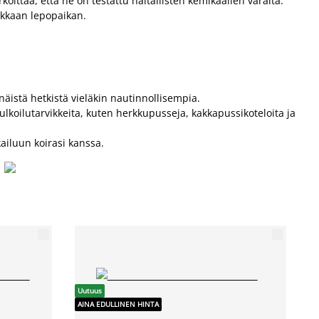
ittaa, että ne on testattu haitallisten kemikaalien varalta.
odikkaan lepopaikan.
 näistä hetkistä vieläkin nautinnollisempia.
 ulkoilutarvikkeita, kuten herkkupusseja, kakkapussikoteloita ja
kailuun koirasi kanssa.
Uutuus
AINA EDULLINEN HINTA