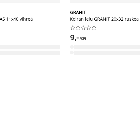
GRANIT
AS 11x40 vihreä
Koiran lelu GRANIT 20x32 ruskea










9,-
/KPL