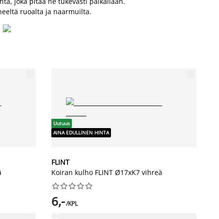
ta, joka pitää ne tukevasti paikallaan.
neeltä ruoalta ja naarmuilta.
Uutuus
AINA EDULLINEN HINTA
FLINT
ä
Koiran kulho FLINT Ø17xK7 vihreä










6,-
/KPL