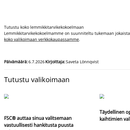
Tutustu koko lemmikkitarvikekokoelmaan
Lemmikkitarvikekokoelmamme on suunniteltu tukemaan jokaista he
koko valikoimaan verkkokaupassamme
.
Päivämäärä
:
6.7.2026
Kirjoittaja
:
Saveta Lönnqvist
Tutustu valikoimaan
Täydellinen o
FSC® auttaa sinua valitsemaan
kaihtimien va
vastuullisesti hankitusta puusta