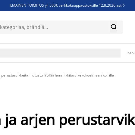
ILMAINEN TOIMITUS yli 500€ verkkokauppaostoksille 12.8.2026 asti

Parempiin uniin - Säästä jopa 60%


Sijauspatjoja - Säästä jopa 60%

Jenkkisänkyjä - Säästä jopa 60%

Inspi
en perustarvikkeita: Tutustu JYSKin lemmikkitarvikekokoelmaan koirille
ä ja arjen perustarvi