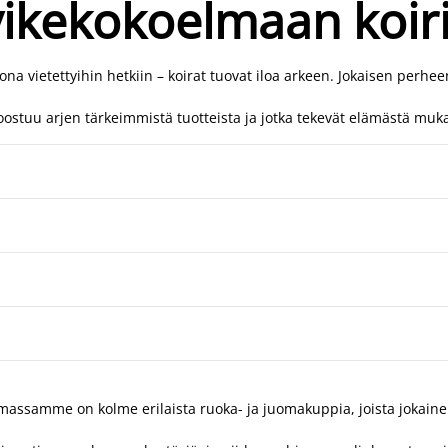
ikekokoelmaan koiri
otona vietettyihin hetkiin – koirat tuovat iloa arkeen. Jokaisen per
oostuu arjen tärkeimmistä tuotteista ja jotka tekevät elämästä mukav
koimassamme on kolme erilaista ruoka- ja juomakuppia, joista jokaine