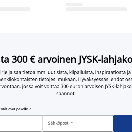
ta 300 € arvoinen JYSK-lahjako
irje ja saa tietoa mm. uutisista, kilpailuista, inspiraatiosta ja
enkilökohtaisten tietojesi mukaan. Hyväksyessäsi ehdot osa
vontaan, jossa voit voittaa 300 euron arvoisen JYSK-lahjakor
säännöt.
entät ovat pakollisia.
Sähköposti
*