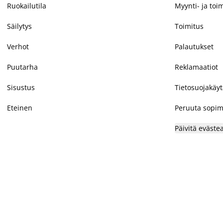
Ruokailutila
Myynti- ja toi
Säilytys
Toimitus
Verhot
Palautukset
Puutarha
Reklamaatiot
Sisustus
Tietosuojakäy
Eteinen
Peruuta sopim
Päivitä eväste