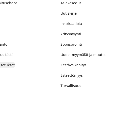
mitusehdot
Asiakasedut
Uutiskirje
Inspiraatiota
Yritysmyynti
täntö
Sponsorointi
us tästä
Uudet myymälät ja muutot
asetukset
Kestävä kehitys
Esteettömyys
Turvallisuus