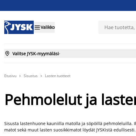

Valikko

Valitse JYSK-myymäläsi

Etusivu
Sisustus
Lasten tuotteet


Pehmolelut ja last
Sisusta lastenhuone kauniilla matolla ja söpöillä pehmoleluilla
matot sekä muut lasten suosikkimatot löydät JYSKistä edullisesti.