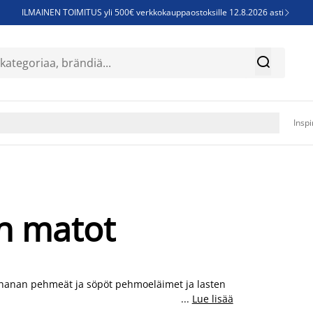
ILMAINEN TOIMITUS yli 500€ verkkokauppaostoksille 12.8.2026 asti

Parempiin uniin - Säästä jopa 60%


Sijauspatjoja - Säästä jopa 60%

Jenkkisänkyjä - Säästä jopa 60%

Inspi
en matot
. Ihanan pehmeät ja söpöt pehmoeläimet ja lasten
...
Lue lisää