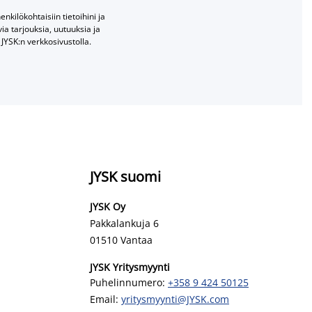
nkilökohtaisiin tietoihini ja
a tarjouksia, uutuuksia ja
JYSK:n verkkosivustolla.
JYSK suomi
JYSK Oy
Pakkalankuja 6
01510 Vantaa
JYSK Yritysmyynti
Puhelinnumero:
+358 9 424 50125
Email:
yritysmyynti@JYSK.com