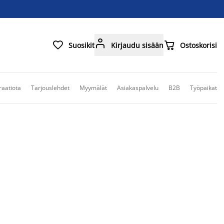



Suosikit
Kirjaudu sisään
Ostoskorisi
raatiota
Tarjouslehdet
Myymälät
Asiakaspalvelu
B2B
Työpaikat