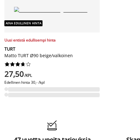
AINA EDULLINEN HINTA
Uusi entistä edullisempi hinta
TURT
Matto TURT Ø90 beige/valkoinen










27,50
/KPL
Edellinen hinta
30,- /kpl

47 vuotta upeita tarjouksia
Skan