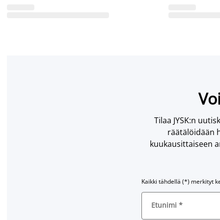
Voi
Tilaa JYSK:n uutisk
räätälöidään h
kuukausittaiseen ar
Kaikki tähdellä (*) merkityt k
Etunimi
*