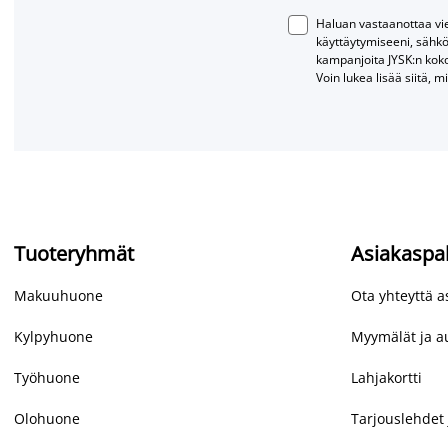
Haluan vastaanottaa vies
käyttäytymiseeni, sähkö
kampanjoita JYSK:n kok
Voin lukea lisää siitä, m
Tuoteryhmät
Asiakaspa
Makuuhuone
Ota yhteyttä 
Kylpyhuone
Myymälät ja au
Työhuone
Lahjakortti
Olohuone
Tarjouslehdet 