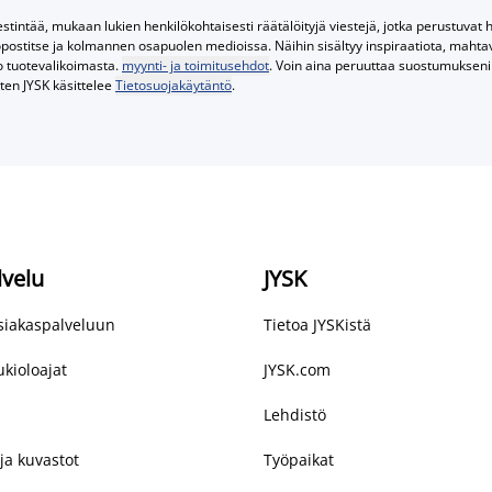
tintää, mukaan lukien henkilökohtaisesti räätälöityjä viestejä, jotka perustuvat he
postitse ja kolmannen osapuolen medioissa. Näihin sisältyy inspiraatiota, mahtavi
o tuotevalikoimasta.
myynti- ja toimitusehdot
. Voin aina peruuttaa suostumukseni 
iten JYSK käsittelee
Tietosuojakäytäntö
.
lvelu
JYSK
asiakaspalveluun
Tietoa JYSKistä
kioloajat
JYSK.com
Lehdistö
ja kuvastot
Työpaikat