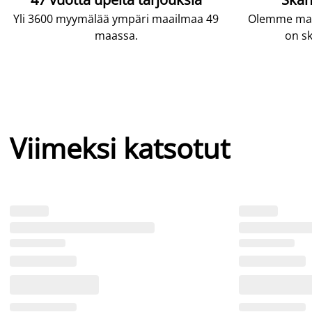
Yli 3600 myymälää ympäri maailmaa 49
Olemme maai
maassa.
on sk
Viimeksi katsotut