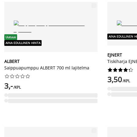
AINA EDULLINEN H
Uutuus
AINA EDULLINEN HINTA
EJNERT
ALBERT
Tiskiharja EJ
Saippuapumppu ALBERT 700 ml lajitelma




















3,50
/KPL
3,-
/KPL