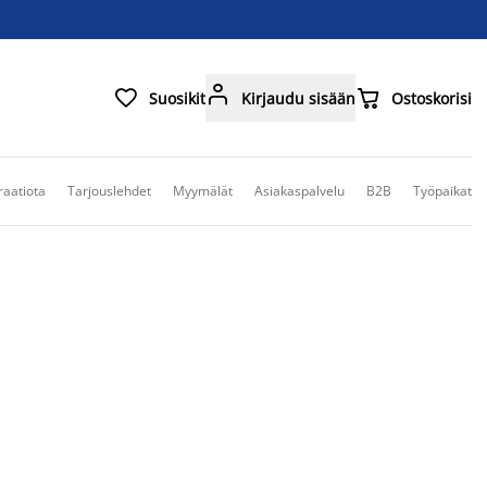



Suosikit
Kirjaudu sisään
Ostoskorisi
raatiota
Tarjouslehdet
Myymälät
Asiakaspalvelu
B2B
Työpaikat