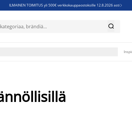
ILMAINEN TOIMITUS yli 500€ verkkokauppaostoksille 12.8.2026 asti

Parempiin uniin - Säästä jopa 60%


Sijauspatjoja - Säästä jopa 60%

Jenkkisänkyjä - Säästä jopa 60%

Inspi
nnöllisillä