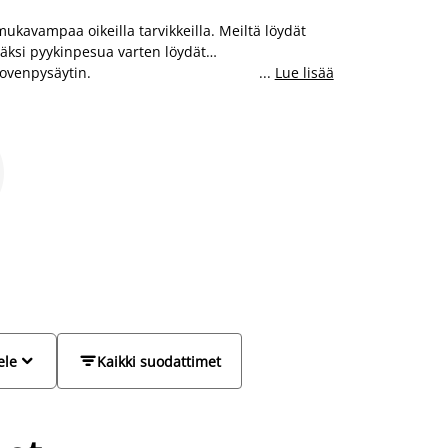
mukavampaa oikeilla tarvikkeilla. Meiltä löydät
Lisäksi pyykinpesua varten löydät
 ovenpysäytin.
...
Lue lisää


ele
Kaikki suodattimet