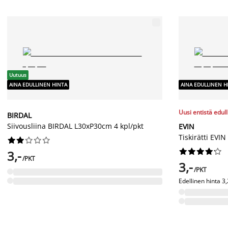
Uutuus
AINA EDULLINEN HINTA
AINA EDULLINEN H
Uusi entistä edul
BIRDAL
Siivousliina BIRDAL L30xP30cm 4 kpl/pkt
EVIN
Tiskirätti EVI




















3,-
/PKT
3,-
/PKT
Edellinen hinta
3,