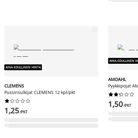
AINA EDULLINEN H
AINA EDULLINEN HINTA
AMDAHL
CLEMENS
Pyykkipojat A
Pussinsulkijat CLEMENS 12 kpl/pkt




















1,50
/PKT
1,25
/PKT