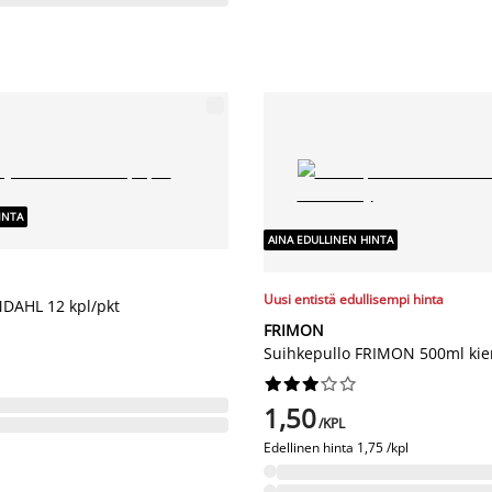
INTA
AINA EDULLINEN HINTA
Uusi entistä edullisempi hinta
MDAHL 12 kpl/pkt
FRIMON
Suihkepullo FRIMON 500ml kier










1,50
/KPL
Edellinen hinta
1,75 /kpl