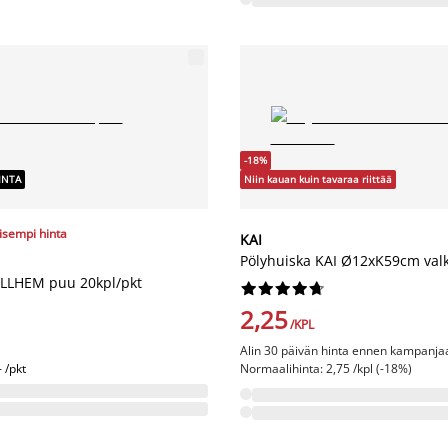
-18%
INTA
Niin kauan kuin tavaraa riittää
lisempi hinta
KAI
Pölyhuiska KAI Ø12xK59cm val
ILLHEM puu 20kpl/pkt










2,25
/KPL
Alin 30 päivän hinta ennen kampanjaa
- /pkt
Normaalihinta: 2,75 /kpl (-18%)