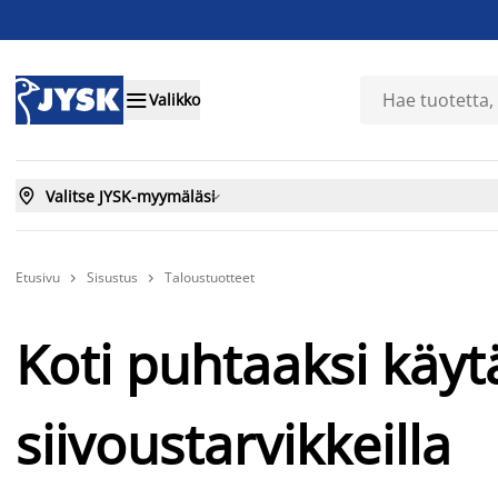

Valikko

Valitse JYSK-myymäläsi

Etusivu
Sisustus
Taloustuotteet


Koti puhtaaksi käytä
siivoustarvikkeilla