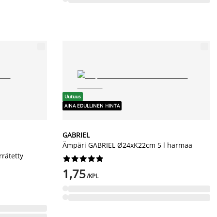
Uutuus
AINA EDULLINEN HINTA
GABRIEL
Ämpäri GABRIEL Ø24xK22cm 5 l harmaa
rätetty










1,75
/KPL