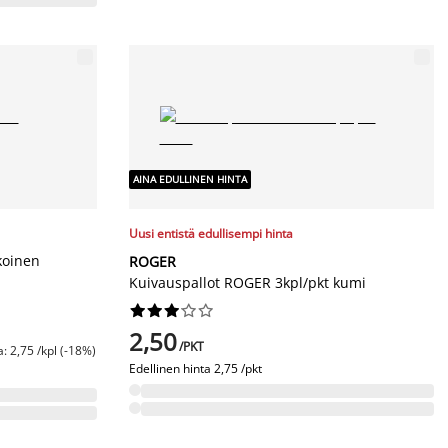
AINA EDULLINEN HINTA
Uusi entistä edullisempi hinta
koinen
ROGER
Kuivauspallot ROGER 3kpl/pkt kumi










2,50
/PKT
: 2,75 /kpl (-18%)
Edellinen hinta
2,75 /pkt