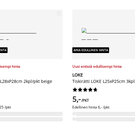
INTA
AINA EDULLINEN HINTA
lisempi hinta
Uusi entistä edullisempi hinta
LOKE
N L28xP28cm 2kpl/pkt beige
Tiskirätti LOKE L25xP25cm 3kpl










5,-
/PKT
25 /pkt
Edellinen hinta
6,- /pkt