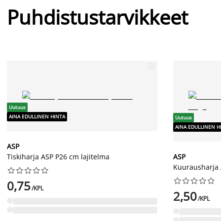
Puhdistustarvikkeet
Uutuus
AINA EDULLINEN HINTA
Uutuus
AINA EDULLINEN H
ASP
Tiskiharja ASP P26 cm lajitelma
ASP
Kuurausharja




















0,75
/KPL
2,50
/KPL