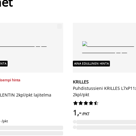
net
INTA
AINA EDULLINEN HINTA
lisempi hinta
KRILLES
Puhdistussieni KRILLES L7xP1
2kpl/pkt
ALENTIN 2kpl/pkt lajitelma










1,-
/PKT
- /pkt