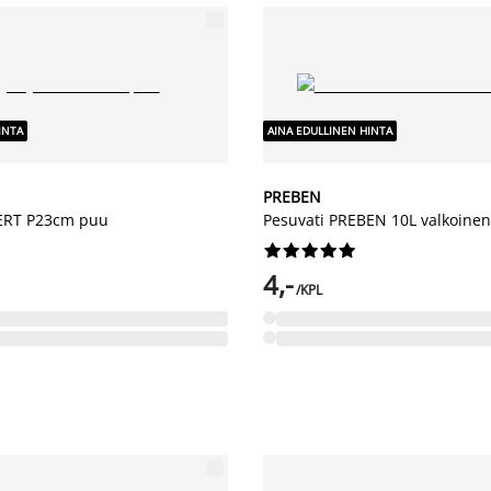
INTA
AINA EDULLINEN HINTA
PREBEN
NERT P23cm puu
Pesuvati PREBEN 10L valkoinen










4,-
/KPL