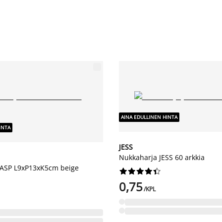
AINA EDULLINEN HINTA
INTA
JESS
Nukkaharja JESS 60 arkkia
 ASP L9xP13xK5cm beige










0,75
/KPL