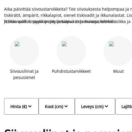
Aika päivittää siivoustarvikkeita? Tee siivouksesta helpompaa ja 
tiskirätit, ämpärit, rikkalapiot, sienet tiskivadit ja ikkunalastat. 
kuivauspallot, pyykkipojat, pesupussit ja kuivaustelineen.
JYSKin valikoimassa on myös kätevä sateenvarjo, kenkälusikka ja
Siivousliinat ja
Puhdistustarvikkeet
Muut
pesusienet



Hinta (€)
Koot (cm)
Leveys (cm)
Lajitt