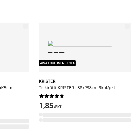
AINA EDULLINEN HINTA
KRISTER
1xK5cm
Tiskirätti KRISTER L38xP38cm 9kpl/pkt










1,85
/PKT