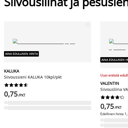
Siivousliinat ja pesusie
AINA EDULLINEN HINTA
AINA EDULLINEN H
KALUKA
Uusi entistä edul
Siivoussieni KALUKA 10kpl/pkt
VALENTIN










Siivousliina V
0,75
/PKT










0,75
/PKT
Edellinen hinta
1,