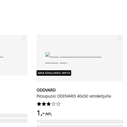
AINA EDULLINEN HINTA
ODDVARD
Pesupussi ODDVARD 40x50 vetoketjulla










1,-
/KPL