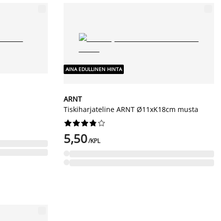
AINA EDULLINEN HINTA
ARNT
Tiskiharjateline ARNT Ø11xK18cm musta










5,50
/KPL