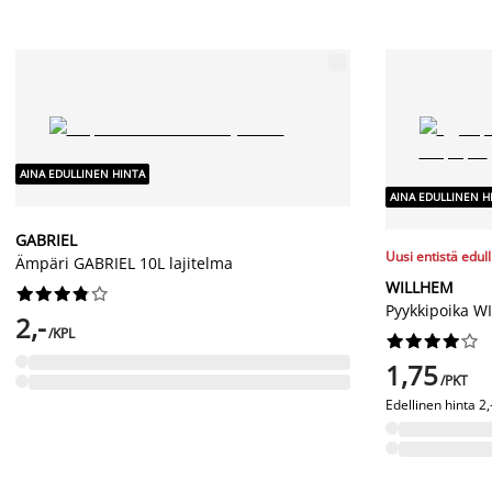
AINA EDULLINEN HINTA
AINA EDULLINEN H
GABRIEL
Uusi entistä edul
Ämpäri GABRIEL 10L lajitelma
WILLHEM










Pyykkipoika W
2,-
/KPL










1,75
/PKT
Edellinen hinta
2,