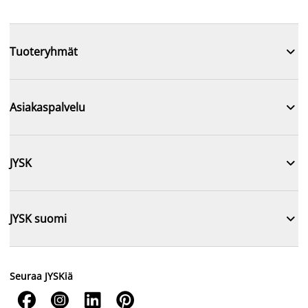

Tuoteryhmät

Asiakaspalvelu

JYSK

JYSK suomi
Seuraa JYSKiä



