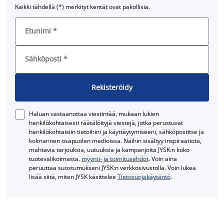
Kaikki tähdellä (*) merkityt kentät ovat pakollisia.
Etunimi
*
Sähköposti
*
Rekisteröidy
Haluan vastaanottaa viestintää, mukaan lukien
henkilökohtaisesti räätälöityjä viestejä, jotka perustuvat
henkilökohtaisiin tietoihini ja käyttäytymiseeni, sähköpostitse ja
kolmannen osapuolen medioissa. Näihin sisältyy inspiraatiota,
mahtavia tarjouksia, uutuuksia ja kampanjoita JYSK:n koko
tuotevalikoimasta.
myynti- ja toimitusehdot
. Voin aina
peruuttaa suostumukseni JYSK:n verkkosivustolla. Voin lukea
lisää siitä, miten JYSK käsittelee
Tietosuojakäytäntö
.