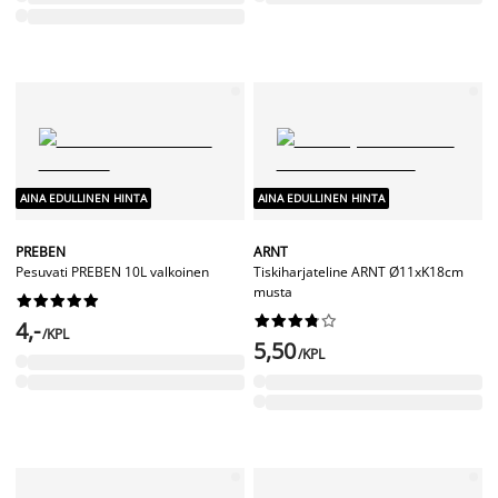
AINA EDULLINEN HINTA
AINA EDULLINEN HINTA
PREBEN
ARNT
Pesuvati PREBEN 10L valkoinen
Tiskiharjateline ARNT Ø11xK18cm
musta




















4,-
/KPL
5,50
/KPL