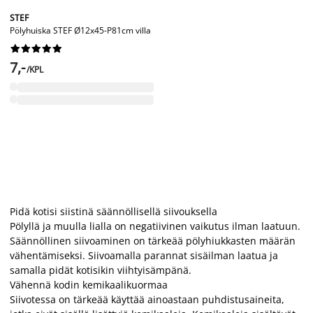
STEF
Pölyhuiska STEF Ø12x45-P81cm villa










7,-
/KPL
Pidä kotisi siistinä säännöllisellä siivouksella
Pölyllä ja muulla lialla on negatiivinen vaikutus ilman laatuun.
Säännöllinen siivoaminen on tärkeää pölyhiukkasten määrän
vähentämiseksi. Siivoamalla parannat sisäilman laatua ja
samalla pidät kotisikin viihtyisämpänä.
Vähennä kodin kemikaalikuormaa
Siivotessa on tärkeää käyttää ainoastaan puhdistusaineita,