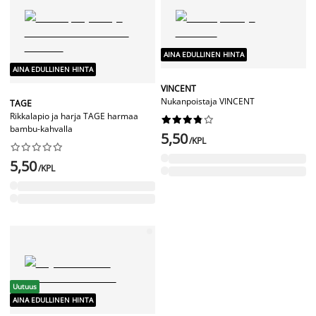
AINA EDULLINEN HINTA
AINA EDULLINEN HINTA
VINCENT
Nukanpoistaja VINCENT
TAGE
Rikkalapio ja harja TAGE harmaa










bambu-kahvalla
5,50
/KPL










5,50
/KPL
Uutuus
AINA EDULLINEN HINTA