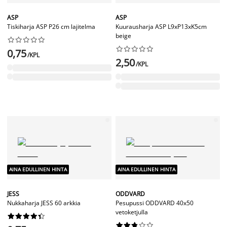
ASP
ASP
Tiskiharja ASP P26 cm lajitelma
Kuurausharja ASP L9xP13xK5cm
beige




















0,75
/KPL
2,50
/KPL
AINA EDULLINEN HINTA
AINA EDULLINEN HINTA
JESS
ODDVARD
Nukkaharja JESS 60 arkkia
Pesupussi ODDVARD 40x50
vetoketjulla



















