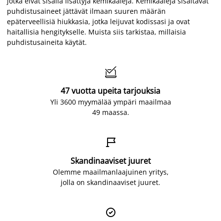
jotka eivät sisällä lisättyjä kemikaaleja. Kemikaaleja sisältävät
puhdistusaineet jättävät ilmaan suuren määrän
epäterveellisiä hiukkasia, jotka leijuvat kodissasi ja ovat
haitallisia hengitykselle. Muista siis tarkistaa, millaisia
puhdistusaineita käytät.

47 vuotta upeita tarjouksia
Yli 3600 myymälää ympäri maailmaa
49 maassa.

Skandinaaviset juuret
Olemme maailmanlaajuinen yritys,
jolla on skandinaaviset juuret.
