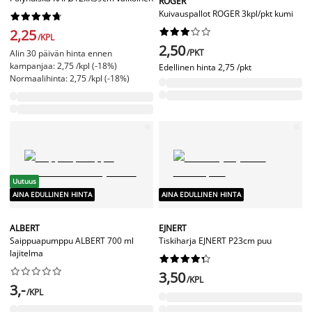
ROGER
Kuivauspallot ROGER 3kpl/pkt kumi










2,25










/KPL
2,50
/PKT
Alin 30 päivän hinta ennen
kampanjaa: 2,75 /kpl (-18%)
Edellinen hinta
2,75 /pkt
Normaalihinta: 2,75 /kpl (-18%)
Uutuus
AINA EDULLINEN HINTA
AINA EDULLINEN HINTA
ALBERT
EJNERT
Saippuapumppu ALBERT 700 ml
Tiskiharja EJNERT P23cm puu
lajitelma




















3,50
/KPL
3,-
/KPL