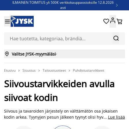
ILMAINEN TOIMITUS yli 500€ verkkokauppaostoksille 12.8.2026

asti
Parempiin uniin - Säästä jopa 60%





Sijauspatjoja - Säästä jopa 60%

Jenkkisänkyjä - Säästä jopa 60%



Valitse JYSK-myymäläsi

Etusivu
Sisustus
Taloustuotteet
Puhdistustarvikkeet



Siivoustarvikkeiden avulla
siivoat kodin
Siivous ja tavaroiden järjestely on välttämätön osa jokaisen
kodin arkea. Tyynyjen pesun jälkeen tyynyt olisi hyvä kuivata
...
Lue lisää
kuivausrummussa - tätä varten meiltä löytyy kuivauspalloja.