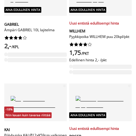
AINA EDULLINEN HINTA
AINA EDULLINEN HINTA
Uusi entistä edullisempi hinta
GABRIEL
Ämpäri GABRIEL 10L lajitelma
WILLHEM
Pyykkipoika WILLHEM puu 20kpl/pkt










2,-










/KPL
1,75
/PKT
Edellinen hinta
2,- /pkt
-18%
Niin kauan kuin tavaraa riittää
AINA EDULLINEN HINTA
Uusi entistä edullisempi hinta
KAI
Pölyhuiska KAI Ø12xK59cm valkoinen