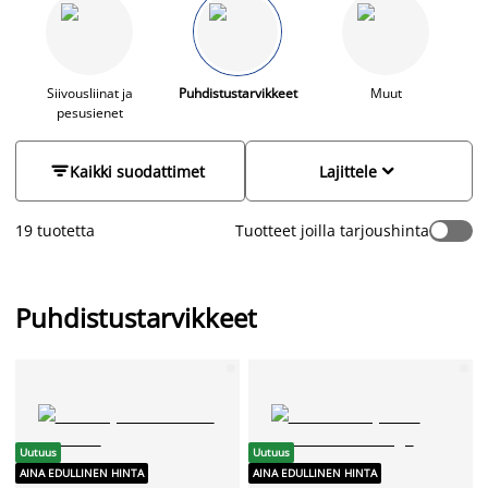
Pyykkipoikien avulla pidät pyykit kuivaustelineessä paikallaan.
Teippiharjalla puolestaan puhdistat karvat vaatteista. Lisäksi
valikoimastamme löytyy myös rikkalapiot ja -harjat, tiskivadit
ja ämpärit. Tutustu valikoimamme verkossa tai lähimmässä
JYSK-myymälässäsi.
Siivousliinat ja
Puhdistustarvikkeet
Muut
pesusienet


Kaikki suodattimet
Lajittele
19 tuotetta
Tuotteet joilla tarjoushinta
Puhdistustarvikkeet
Uutuus
Uutuus
AINA EDULLINEN HINTA
AINA EDULLINEN HINTA