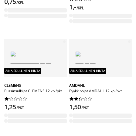
0,75
/KPL
1,-
/KPL
AINA EDULLINEN HINTA
AINA EDULLINEN HINTA
CLEMENS
AMDAHL
Pussinsulkijat CLEMENS 12 kpl/pkt
Pyykkipojat AMDAHL 12 kpl/pkt




















1,25
1,50
/PKT
/PKT