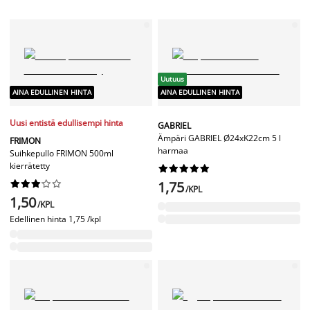
Uutuus
AINA EDULLINEN HINTA
AINA EDULLINEN HINTA
Uusi entistä edullisempi hinta
GABRIEL
Ämpäri GABRIEL Ø24xK22cm 5 l
FRIMON
harmaa
Suihkepullo FRIMON 500ml
kierrätetty




















1,75
/KPL
1,50
/KPL
Edellinen hinta
1,75 /kpl