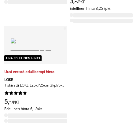
3,-
/PKT
Edellinen hinta
3,25 /pkt
AINA EDULLINEN HINTA
Uusi entistä edullisempi hinta
LOKE
Tiskirätti LOKE L25xP25cm 3kpl/pkt










5,-
/PKT
Edellinen hinta
6,- /pkt