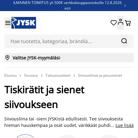
ILMAINEN TOIMITUS yli 500€ verkkokauppaostoksille 12.8.2026

asti
Parempiin uniin - Säästä jopa 60%





Sijauspatjoja - Säästä jopa 60%

Jenkkisänkyjä - Säästä jopa 60%



Valitse JYSK-myymäläsi

Etusivu
Sisustus
Taloustuotteet
Siivousliinat ja pesusienet



Tiskirätit ja sienet
siivoukseen
Siivousliina tai -sieni JYSKistä edullisesti. Tee siivouksesta
hieman hauskempaa ja osat uudet, värikkäät puhdistusliinat
...
Lue lisää
ja sienet. Tutustu valikoimaamme verkkokaupassamme tai