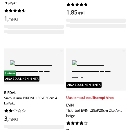
2kpl/pkt




















1,85
/PKT
1,-
/PKT
Uutuus
AINA EDULLINEN HINTA
AINA EDULLINEN HINTA
BIRDAL
Uusi entistä edullisempi hinta
Siivousliina BIRDAL L30xP30cm 4
kpl/pkt
EVIN
Tiskirätti EVIN L28xP28cm 2kpl/pkt










beige
3,-
/PKT









