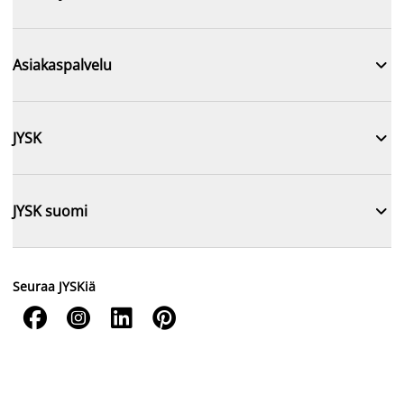

Asiakaspalvelu

JYSK

JYSK suomi
Seuraa JYSKiä



