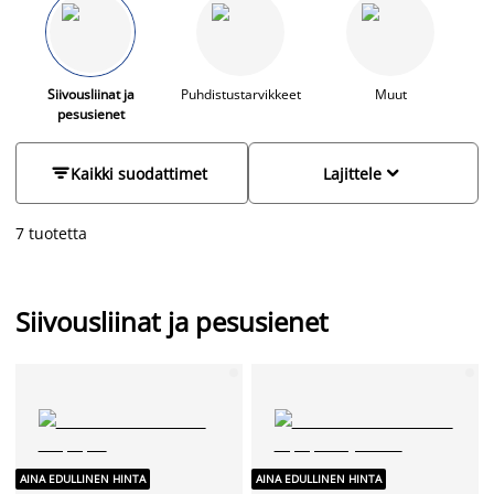
lähimmässä myymälässäsi.
Siivousliinat ja
Puhdistustarvikkeet
Muut
pesusienet


Kaikki suodattimet
Lajittele
7 tuotetta
Siivousliinat ja pesusienet
AINA EDULLINEN HINTA
AINA EDULLINEN HINTA