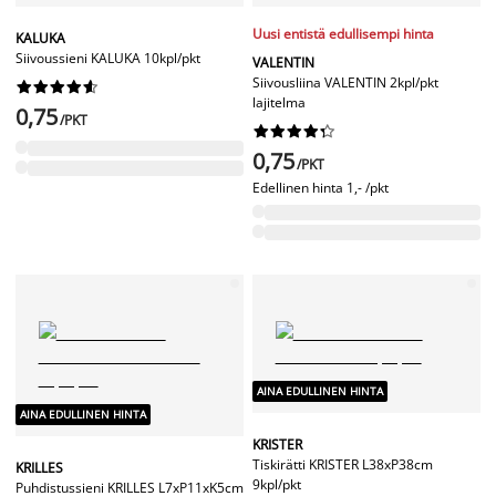
Uusi entistä edullisempi hinta
KALUKA
Siivoussieni KALUKA 10kpl/pkt
VALENTIN
Siivousliina VALENTIN 2kpl/pkt










lajitelma
0,75
/PKT










0,75
/PKT
Edellinen hinta
1,- /pkt
AINA EDULLINEN HINTA
AINA EDULLINEN HINTA
KRISTER
Tiskirätti KRISTER L38xP38cm
KRILLES
9kpl/pkt
Puhdistussieni KRILLES L7xP11xK5cm