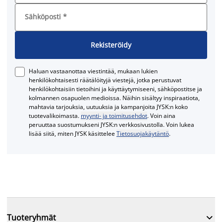
Sähköposti
*
Rekisteröidy
Haluan vastaanottaa viestintää, mukaan lukien
henkilökohtaisesti räätälöityjä viestejä, jotka perustuvat
henkilökohtaisiin tietoihini ja käyttäytymiseeni, sähköpostitse ja
kolmannen osapuolen medioissa. Näihin sisältyy inspiraatiota,
mahtavia tarjouksia, uutuuksia ja kampanjoita JYSK:n koko
tuotevalikoimasta.
myynti- ja toimitusehdot
. Voin aina
peruuttaa suostumukseni JYSK:n verkkosivustolla. Voin lukea
lisää siitä, miten JYSK käsittelee
Tietosuojakäytäntö
.

Tuoteryhmät