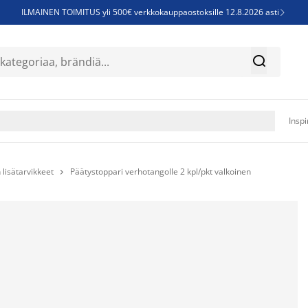
ILMAINEN TOIMITUS yli 500€ verkkokauppaostoksille 12.8.2026 asti

Parempiin uniin - Säästä jopa 60%


Sijauspatjoja - Säästä jopa 60%

Jenkkisänkyjä - Säästä jopa 60%

Inspi
 lisätarvikkeet
Päätystoppari verhotangolle 2 kpl/pkt valkoinen
