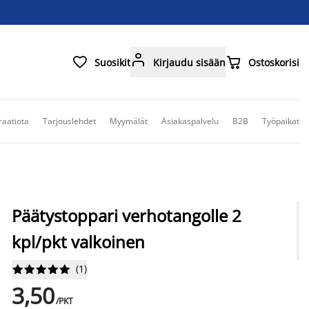



Suosikit
Kirjaudu sisään
Ostoskorisi
raatiota
Tarjouslehdet
Myymälät
Asiakaspalvelu
B2B
Työpaikat
Päätystoppari verhotangolle 2
kpl/pkt valkoinen
(
1
)










3,50
/PKT