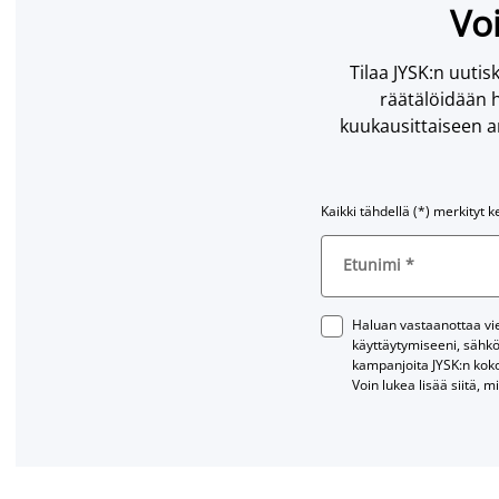
Voi
Tilaa JYSK:n uutisk
räätälöidään h
kuukausittaiseen ar
Kaikki tähdellä (*) merkityt k
Etunimi
*
Haluan vastaanottaa vies
käyttäytymiseeni, sähkö
kampanjoita JYSK:n kok
Voin lukea lisää siitä, m