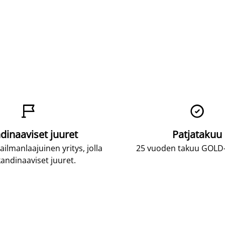


dinaaviset juuret
Patjatakuu
lmanlaajuinen yritys, jolla
25 vuoden takuu GOLD-p
andinaaviset juuret.