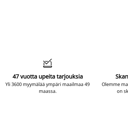

47 vuotta upeita tarjouksia
Skan
Yli 3600 myymälää ympäri maailmaa 49
Olemme maai
maassa.
on sk