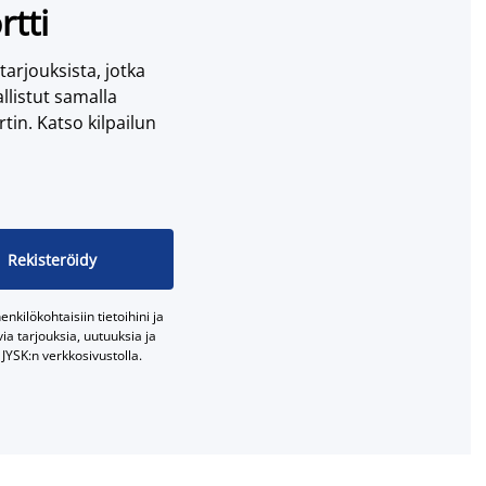
rtti
 tarjouksista, jotka
llistut samalla
tin. Katso kilpailun
Rekisteröidy
nkilökohtaisiin tietoihini ja
a tarjouksia, uutuuksia ja
JYSK:n verkkosivustolla.