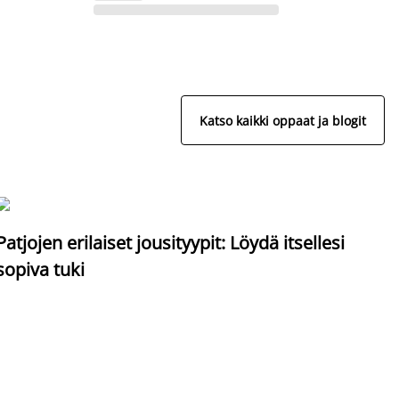
Katso kaikki oppaat ja blogit
S
Patjojen erilaiset jousityypit: Löydä itsellesi
sopiva tuki