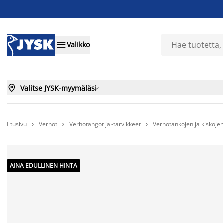

Valikko

Valitse JYSK-myymäläsi

Etusivu
Verhot
Verhotangot ja -tarvikkeet
Verhotankojen ja kiskojen



AINA EDULLINEN HINTA