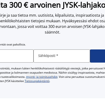
ta 300 € arvoinen JYSK-lahjako
irje ja saa tietoa mm. uutisista, kilpailuista, inspiraatiosta ja
enkilökohtaisten tietojesi mukaan. Hyväksyessäsi ehdot osa
vontaan, jossa voit voittaa 300 euron arvoisen JYSK-lahjakor
säännöt.
entät ovat pakollisia.
Sähköposti
*
tintää, mukaan lukien henkilökohtaisesti räätälöityjä viestejä, jotka perustuvat he
postitse ja kolmannen osapuolen medioissa. Näihin sisältyy inspiraatiota, mahtavi
o tuotevalikoimasta.
myynti- ja toimitusehdot
. Voin aina peruuttaa suostumukseni 
iten JYSK käsittelee
Tietosuojakäytäntö
.