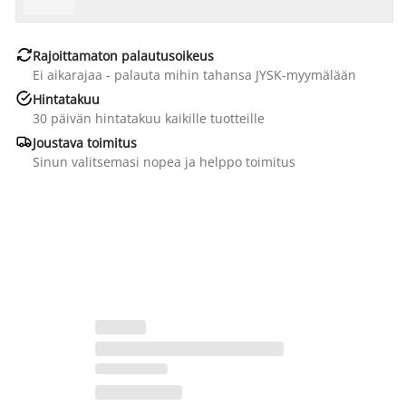

Rajoittamaton palautusoikeus
Ei aikarajaa - palauta mihin tahansa JYSK-myymälään

Hintatakuu
30 päivän hintatakuu kaikille tuotteille

Joustava toimitus
Sinun valitsemasi nopea ja helppo toimitus