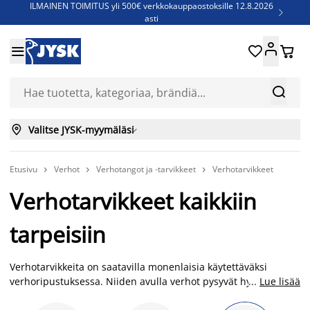
ILMAINEN TOIMITUS yli 500€ verkkokauppaostoksille 12.8.2026

asti
Parempiin uniin - Säästä jopa 60%





Sijauspatjoja - Säästä jopa 60%

Jenkkisänkyjä - Säästä jopa 60%



Valitse JYSK-myymäläsi

Etusivu
Verhot
Verhotangot ja -tarvikkeet
Verhotarvikkeet



Verhotarvikkeet kaikkiin
tarpeisiin
Verhotarvikkeita on saatavilla monenlaisia käytettäväksi
verhoripustuksessa. Niiden avulla verhot pysyvät hyvin
...
Lue lisää
paikoillaan ja verhot näyttävät ripustettuna mahdollisimman