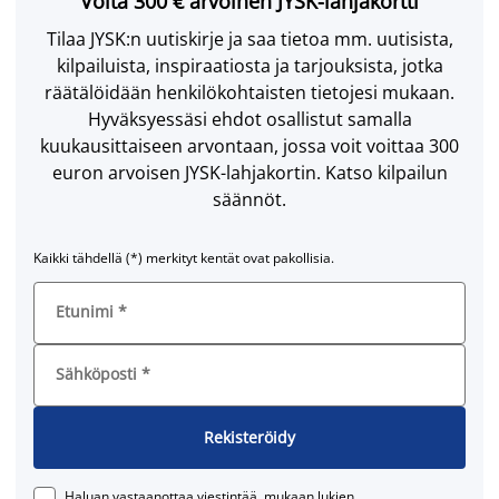
Voita 300 € arvoinen JYSK-lahjakortti
Tilaa JYSK:n uutiskirje ja saa tietoa mm. uutisista,
kilpailuista, inspiraatiosta ja tarjouksista, jotka
räätälöidään henkilökohtaisten tietojesi mukaan.
Hyväksyessäsi ehdot osallistut samalla
kuukausittaiseen arvontaan, jossa voit voittaa 300
euron arvoisen JYSK-lahjakortin. Katso kilpailun
säännöt.
Kaikki tähdellä (*) merkityt kentät ovat pakollisia.
Etunimi
*
Sähköposti
*
Rekisteröidy
Haluan vastaanottaa viestintää, mukaan lukien