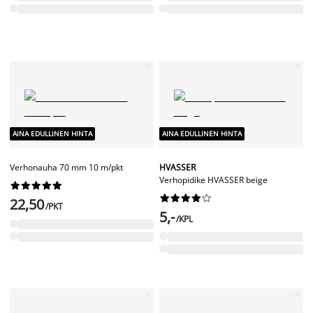
AINA EDULLINEN HINTA
AINA EDULLINEN HINTA
Verhonauha 70 mm 10 m/pkt
HVASSER
Verhopidike HVASSER beige




















22,50
/PKT
5,-
/KPL