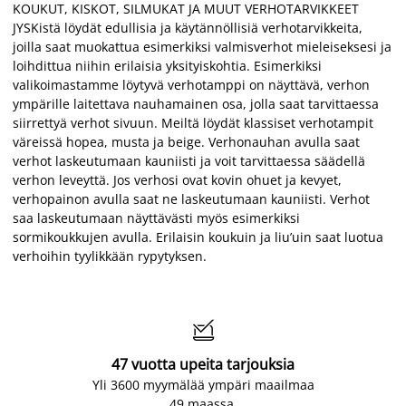
KOUKUT, KISKOT, SILMUKAT JA MUUT VERHOTARVIKKEET
JYSKistä löydät edullisia ja käytännöllisiä verhotarvikkeita,
joilla saat muokattua esimerkiksi valmisverhot mieleiseksesi ja
loihdittua niihin erilaisia yksityiskohtia. Esimerkiksi
valikoimastamme löytyvä verhotamppi on näyttävä, verhon
ympärille laitettava nauhamainen osa, jolla saat tarvittaessa
siirrettyä verhot sivuun. Meiltä löydät klassiset verhotampit
väreissä hopea, musta ja beige. Verhonauhan avulla saat
verhot laskeutumaan kauniisti ja voit tarvittaessa säädellä
verhon leveyttä. Jos verhosi ovat kovin ohuet ja kevyet,
verhopainon avulla saat ne laskeutumaan kauniisti. Verhot
saa laskeutumaan näyttävästi myös esimerkiksi
sormikoukkujen avulla. Erilaisin koukuin ja liu’uin saat luotua
verhoihin tyylikkään rypytyksen.

47 vuotta upeita tarjouksia
Yli 3600 myymälää ympäri maailmaa
49 maassa.