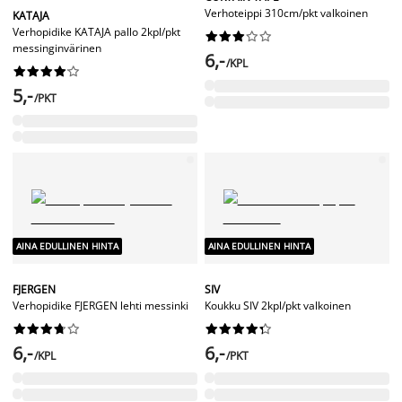
Verhoteippi 310cm/pkt valkoinen
KATAJA
Verhopidike KATAJA pallo 2kpl/pkt










messinginvärinen
6,-
/KPL










5,-
/PKT
AINA EDULLINEN HINTA
AINA EDULLINEN HINTA
FJERGEN
SIV
Verhopidike FJERGEN lehti messinki
Koukku SIV 2kpl/pkt valkoinen




















6,-
6,-
/KPL
/PKT