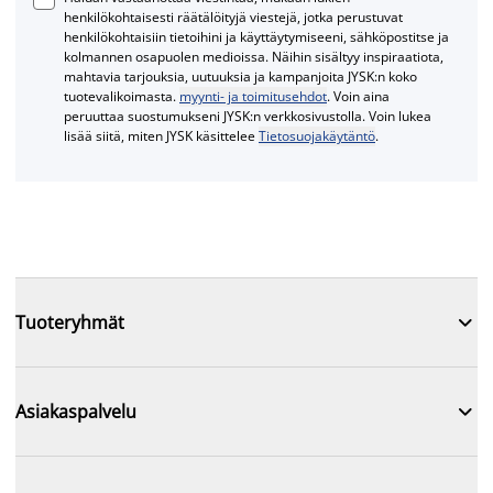
henkilökohtaisesti räätälöityjä viestejä, jotka perustuvat
henkilökohtaisiin tietoihini ja käyttäytymiseeni, sähköpostitse ja
kolmannen osapuolen medioissa. Näihin sisältyy inspiraatiota,
mahtavia tarjouksia, uutuuksia ja kampanjoita JYSK:n koko
tuotevalikoimasta.
myynti- ja toimitusehdot
. Voin aina
peruuttaa suostumukseni JYSK:n verkkosivustolla. Voin lukea
lisää siitä, miten JYSK käsittelee
Tietosuojakäytäntö
.

Tuoteryhmät

Asiakaspalvelu