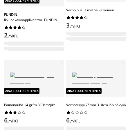
AINA EDULLINEN HINTA
Verhojousi 3 metriä valkoinen
FUNDIN










Ikkunakalvoapplikaattori FUNDIN
3,-
/PKT










2,-
/KPL
AINA EDULLINEN HINTA
AINA EDULLINEN HINTA
Painonauha 14 gr/m 310cm/pkt
Verhoteippi 75mm 310cm läpinäkyvä




















6,-
6,-
/PKT
/KPL