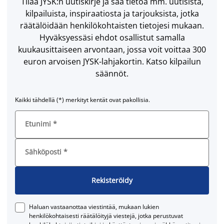
Tilaa JYSK:n uutiskirje ja saa tietoa mm. uutisista,
kilpailuista, inspiraatiosta ja tarjouksista, jotka
räätälöidään henkilökohtaisten tietojesi mukaan.
Hyväksyessäsi ehdot osallistut samalla
kuukausittaiseen arvontaan, jossa voit voittaa 300
euron arvoisen JYSK-lahjakortin. Katso kilpailun
säännöt.
Kaikki tähdellä (*) merkityt kentät ovat pakollisia.
Etunimi
*
Sähköposti
*
Rekisteröidy
Haluan vastaanottaa viestintää, mukaan lukien
henkilökohtaisesti räätälöityjä viestejä, jotka perustuvat