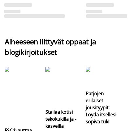
Aiheeseen liittyvät oppaat ja
blogikirjoitukset
Si
uu
va
Patjojen
erilaiset
jousityypit:
Stailaa kotisi
Löydä itsellesi
tekokukilla ja -
sopiva tuki
kasveilla
FSC® auttaa