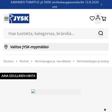
ILMAINEN TOIMITUS yli 500€ verkkokauppaostoksille 12.8.2026

asti
Parempiin uniin - Säästä jopa 60%





Sijauspatjoja - Säästä jopa 60%

Jenkkisänkyjä - Säästä jopa 60%



Valitse JYSK-myymäläsi

Etusivu
Verhot
Verhotangot ja -tarvikkeet
Verhotankojen ja kiskojen



AINA EDULLINEN HINTA