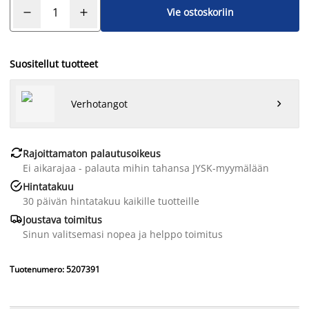
Vie ostoskoriin
Suositellut tuotteet
Verhotangot


Rajoittamaton palautusoikeus
Ei aikarajaa - palauta mihin tahansa JYSK-myymälään

Hintatakuu
30 päivän hintatakuu kaikille tuotteille

Joustava toimitus
Sinun valitsemasi nopea ja helppo toimitus
Tuotenumero: 5207391