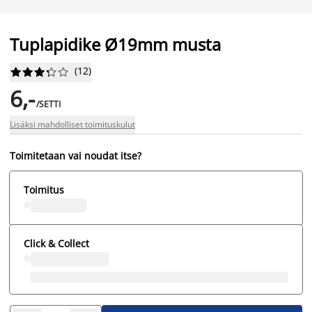
Tuplapidike Ø19mm musta
(
12
)










6,-
/SETTI
Lisäksi mahdolliset toimituskulut
Toimitetaan vai noudat itse?
Toimitus
Click & Collect