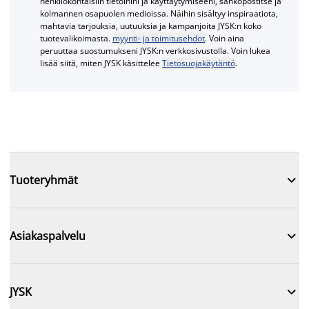
henkilökohtaisiin tietoihini ja käyttäytymiseeni, sähköpostitse ja
kolmannen osapuolen medioissa. Näihin sisältyy inspiraatiota,
mahtavia tarjouksia, uutuuksia ja kampanjoita JYSK:n koko
tuotevalikoimasta.
myynti- ja toimitusehdot
. Voin aina
peruuttaa suostumukseni JYSK:n verkkosivustolla. Voin lukea
lisää siitä, miten JYSK käsittelee
Tietosuojakäytäntö
.

Tuoteryhmät

Asiakaspalvelu

JYSK