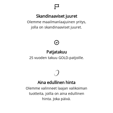

Skandinaaviset juuret
Olemme maailmanlaajuinen yritys,
jolla on skandinaaviset juuret.

Patjatakuu
25 vuoden takuu GOLD-patjoille.

Aina edullinen hinta
Olemme valinneet laajan valikoiman
tuotteita, joilla on aina edullinen
hinta. Joka päivä.