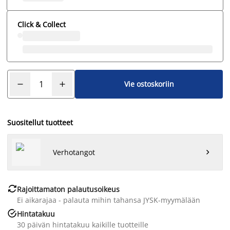
Click & Collect
Vie ostoskoriin
Suositellut tuotteet
Verhotangot


Rajoittamaton palautusoikeus
Ei aikarajaa - palauta mihin tahansa JYSK-myymälään

Hintatakuu
30 päivän hintatakuu kaikille tuotteille