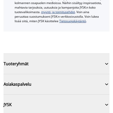
kolmannen osapuolen medioissa. Näihin sisältyy inspiraatiota,
mahtavia tarjouksia, uutuuksia ja kampanjoita JYSK:n koko
tuotevalikoimasta.
myynti- ja toimitusehdot
. Voin aina
peruuttaa suostumukseni JYSK:n verkkosivustolla. Voin lukea
lisää siitä, miten JYSK käsittelee
Tietosuojakäytäntö
.

Tuoteryhmät

Asiakaspalvelu

JYSK