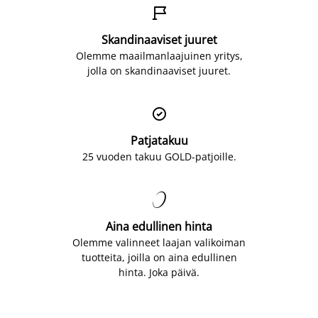

Skandinaaviset juuret
Olemme maailmanlaajuinen yritys,
jolla on skandinaaviset juuret.

Patjatakuu
25 vuoden takuu GOLD-patjoille.

Aina edullinen hinta
Olemme valinneet laajan valikoiman
tuotteita, joilla on aina edullinen
hinta. Joka päivä.