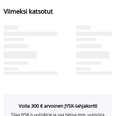
Viimeksi katsotut
Voita 300 € arvoinen JYSK-lahjakortti
Tilaa JYSK:n uutiskirje ja saa tietoa mm. uutisista,