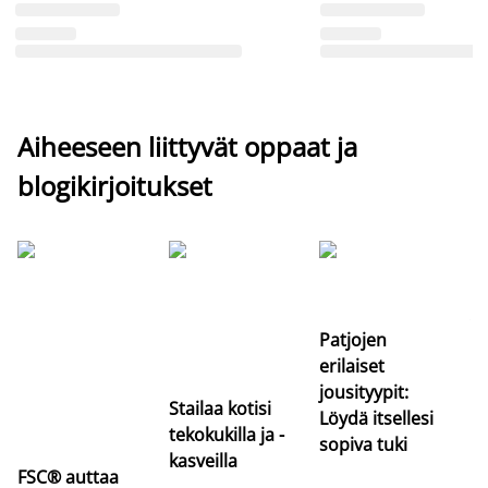
Aiheeseen liittyvät oppaat ja
blogikirjoitukset
Si
uu
va
Patjojen
erilaiset
jousityypit:
Stailaa kotisi
Löydä itsellesi
tekokukilla ja -
sopiva tuki
kasveilla
FSC® auttaa