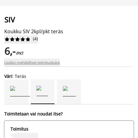
SIV
Koukku SIV 2kpl/pkt teräs
(
4
)










6,-
/PKT
Lisäksi mahdolliset toimituskulut
Väri
: Teräs
Toimitetaan vai noudat itse?
Toimitus