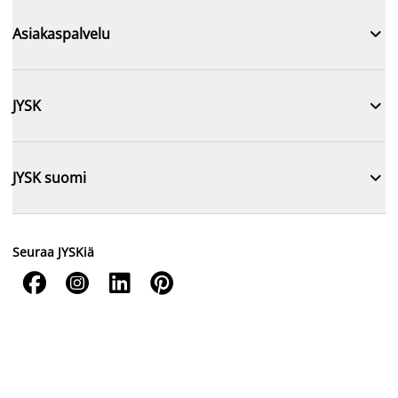

Asiakaspalvelu

JYSK

JYSK suomi
Seuraa JYSKiä



