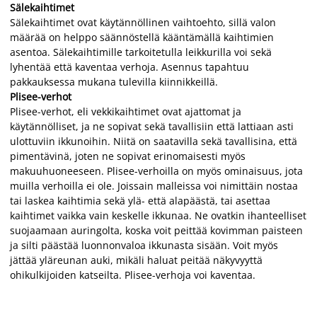
Sälekaihtimet
Sälekaihtimet ovat käytännöllinen vaihtoehto, sillä valon
määrää on helppo säännöstellä kääntämällä kaihtimien
asentoa. Sälekaihtimille tarkoitetulla leikkurilla voi sekä
lyhentää että kaventaa verhoja. Asennus tapahtuu
pakkauksessa mukana tulevilla kiinnikkeillä.
Plisee-verhot
Plisee-verhot, eli vekkikaihtimet ovat ajattomat ja
käytännölliset, ja ne sopivat sekä tavallisiin että lattiaan asti
ulottuviin ikkunoihin. Niitä on saatavilla sekä tavallisina, että
pimentävinä, joten ne sopivat erinomaisesti myös
makuuhuoneeseen. Plisee-verhoilla on myös ominaisuus, jota
muilla verhoilla ei ole. Joissain malleissa voi nimittäin nostaa
tai laskea kaihtimia sekä ylä- että alapäästä, tai asettaa
kaihtimet vaikka vain keskelle ikkunaa. Ne ovatkin ihanteelliset
suojaamaan auringolta, koska voit peittää kovimman paisteen
ja silti päästää luonnonvaloa ikkunasta sisään. Voit myös
jättää yläreunan auki, mikäli haluat peitää näkyvyyttä
ohikulkijoiden katseilta. Plisee-verhoja voi kaventaa.