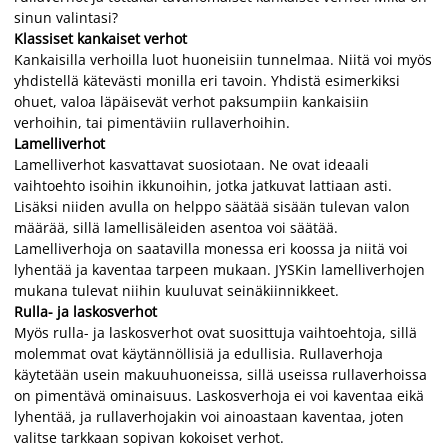
sinun valintasi?
Klassiset kankaiset verhot
Kankaisilla verhoilla luot huoneisiin tunnelmaa. Niitä voi myös
yhdistellä kätevästi monilla eri tavoin. Yhdistä esimerkiksi
ohuet, valoa läpäisevät verhot paksumpiin kankaisiin
verhoihin, tai pimentäviin rullaverhoihin.
Lamelliverhot
Lamelliverhot kasvattavat suosiotaan. Ne ovat ideaali
vaihtoehto isoihin ikkunoihin, jotka jatkuvat lattiaan asti.
Lisäksi niiden avulla on helppo säätää sisään tulevan valon
määrää, sillä lamellisäleiden asentoa voi säätää.
Lamelliverhoja on saatavilla monessa eri koossa ja niitä voi
lyhentää ja kaventaa tarpeen mukaan. JYSKin lamelliverhojen
mukana tulevat niihin kuuluvat seinäkiinnikkeet.
Rulla- ja laskosverhot
Myös rulla- ja laskosverhot ovat suosittuja vaihtoehtoja, sillä
molemmat ovat käytännöllisiä ja edullisia. Rullaverhoja
käytetään usein makuuhuoneissa, sillä useissa rullaverhoissa
on pimentävä ominaisuus. Laskosverhoja ei voi kaventaa eikä
lyhentää, ja rullaverhojakin voi ainoastaan kaventaa, joten
valitse tarkkaan sopivan kokoiset verhot.