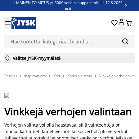
ILMAINEN TOIMITUS yli 500€ verkkokauppaostoksille 12.8.2026

asti
Parempiin uniin - Säästä jopa 60%





Sijauspatjoja - Säästä jopa 60%

Jenkkisänkyjä - Säästä jopa 60%



Valitse JYSK-myymäläsi

Etusivu
Inspiraatiota
Koti
Kodin sisustus
Vinkkejä verhojen vali




Vinkkejä verhojen valintaan
Verhojen valinta voi olla haastavaa, sillä vaihtoehtoja on
monia; kaihtimet, lamelliverhot, laskosverhot, plisee-verhot,
rullaverhot ja tottakai tavanomaiset kankaiset verhot. Mikä on