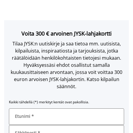
Voita 300 € arvoinen JYSK-lahjakortti
Tilaa JYSK:n uutiskirje ja saa tietoa mm. uutisista,
kilpailuista, inspiraatiosta ja tarjouksista, jotka
räätälöidään henkilökohtaisten tietojesi mukaan.
Hyväksyessäsi ehdot osallistut samalla
kuukausittaiseen arvontaan, jossa voit voittaa 300
euron arvoisen JYSK-lahjakortin. Katso kilpailun
säännöt.
Kaikki tähdellä (*) merkityt kentät ovat pakollisia.
Etunimi
*
Sähköposti
*