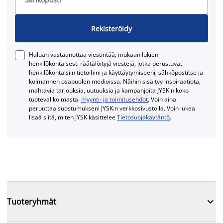
Rekisteröidy
Haluan vastaanottaa viestintää, mukaan lukien
henkilökohtaisesti räätälöityjä viestejä, jotka perustuvat
henkilökohtaisiin tietoihini ja käyttäytymiseeni, sähköpostitse ja
kolmannen osapuolen medioissa. Näihin sisältyy inspiraatiota,
mahtavia tarjouksia, uutuuksia ja kampanjoita JYSK:n koko
tuotevalikoimasta.
myynti- ja toimitusehdot
. Voin aina
peruuttaa suostumukseni JYSK:n verkkosivustolla. Voin lukea
lisää siitä, miten JYSK käsittelee
Tietosuojakäytäntö
.

Tuoteryhmät