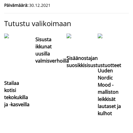
Päivämäärä
:
30.12.2021
Tutustu valikoimaan
Sisusta
ikkunat
uusilla
Sisäänostajan
valmisverhoilla
suosikkisisustustuotteet
Uuden
Nordic
Stailaa
Mood -
kotisi
malliston
tekokukilla
leikkisät
ja -kasveilla
lautaset ja
kulhot