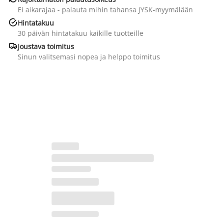
Ei aikarajaa - palauta mihin tahansa JYSK-myymälään

Hintatakuu
30 päivän hintatakuu kaikille tuotteille

Joustava toimitus
Sinun valitsemasi nopea ja helppo toimitus