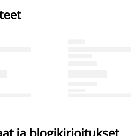
teet
at ja blogikirjoitukset