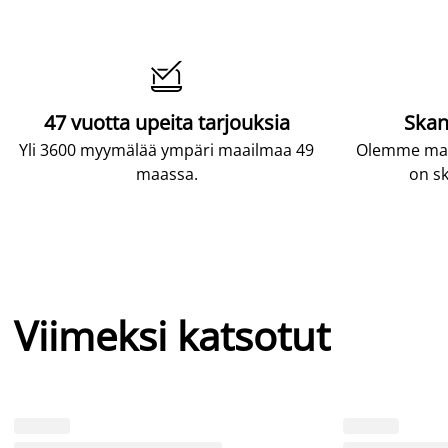

47 vuotta upeita tarjouksia
Skan
Yli 3600 myymälää ympäri maailmaa 49
Olemme maai
maassa.
on sk
Viimeksi katsotut