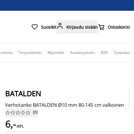



Suosikit
Kirjaudu sisään
Ostoskorisi
raatiota
Tarjouslehdet
Myymälät
Asiakaspalvelu
B2B
Työpaikat
BATALDEN
Verhotanko BATALDEN Ø10 mm 80-145 cm valkoinen
(
0
)










6,-
/KPL