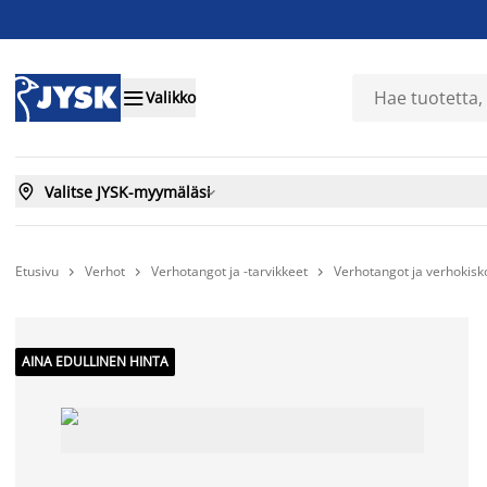

Valikko

Valitse JYSK-myymäläsi

Etusivu
Verhot
Verhotangot ja -tarvikkeet
Verhotangot ja verhokisk



AINA EDULLINEN HINTA