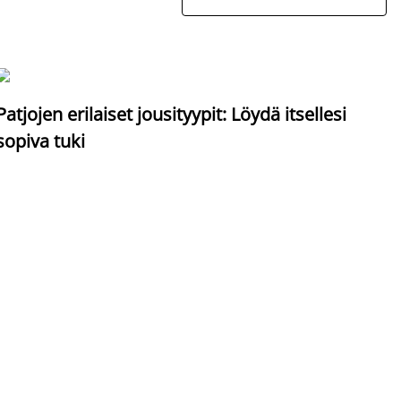
S
Patjojen erilaiset jousityypit: Löydä itsellesi
sopiva tuki