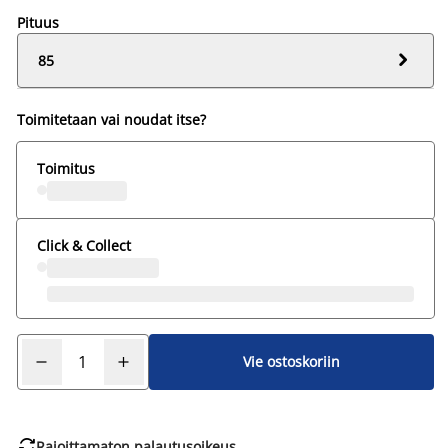
Pituus

85
Toimitetaan vai noudat itse?
Toimitus
Click & Collect
Vie ostoskoriin

Rajoittamaton palautusoikeus