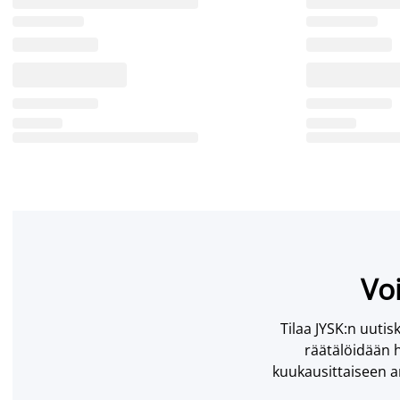
Voi
Tilaa JYSK:n uutisk
räätälöidään h
kuukausittaiseen ar