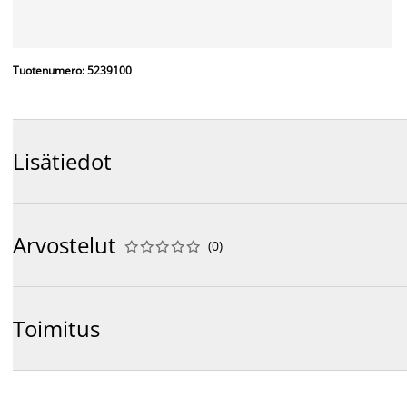
Tuotenumero: 5239100
Lisätiedot
Arvostelut
(
0
)










Toimitus