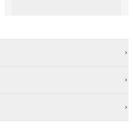


