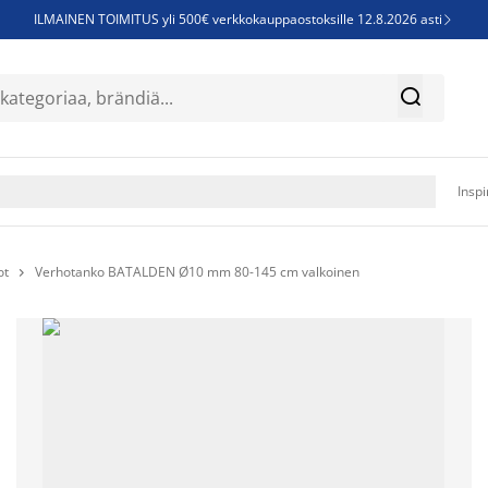
ILMAINEN TOIMITUS yli 500€ verkkokauppaostoksille 12.8.2026 asti

Parempiin uniin - Säästä jopa 60%


Sijauspatjoja - Säästä jopa 60%

Jenkkisänkyjä - Säästä jopa 60%

Inspi
ot
Verhotanko BATALDEN Ø10 mm 80-145 cm valkoinen
