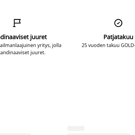


dinaaviset juuret
Patjatakuu
lmanlaajuinen yritys, jolla
25 vuoden takuu GOLD-p
andinaaviset juuret.