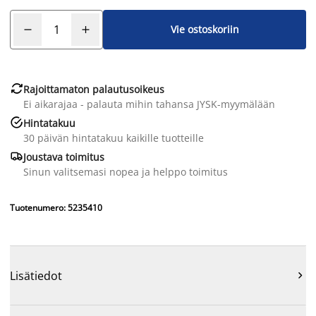
Vie ostoskoriin

Rajoittamaton palautusoikeus
Ei aikarajaa - palauta mihin tahansa JYSK-myymälään

Hintatakuu
30 päivän hintatakuu kaikille tuotteille

Joustava toimitus
Sinun valitsemasi nopea ja helppo toimitus
Tuotenumero: 5235410
Lisätiedot
