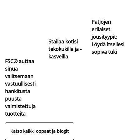
Si
uu
va
Patjojen
erilaiset
jousityypit:
Stailaa kotisi
Löydä itsellesi
tekokukilla ja -
sopiva tuki
kasveilla
FSC® auttaa
sinua
valitsemaan
vastuullisesti
hankitusta
puusta
valmistettuja
tuotteita
Katso kaikki oppaat ja blogit