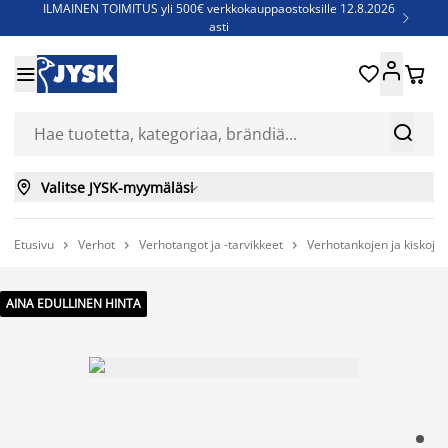
ILMAINEN TOIMITUS yli 500€ verkkokauppaostoksille 12.8.2026

asti
Parempiin uniin - Säästä jopa 60%





Sijauspatjoja - Säästä jopa 60%

Jenkkisänkyjä - Säästä jopa 60%



Valitse JYSK-myymäläsi

Etusivu
Verhot
Verhotangot ja -tarvikkeet
Verhotankojen ja kiskojen



AINA EDULLINEN HINTA