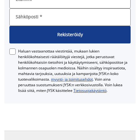
Sähköposti
*
Rekisteröidy
Haluan vastaanottaa viestintää, mukaan lukien
henkilökohtaisesti räätälöityjä viestejä, jotka perustuvat
henkilökohtaisiin tietoihini ja käyttäytymiseeni, sähköpostitse ja
kolmannen osapuolen medioissa. Näihin sisältyy inspiraatiota,
mahtavia tarjouksia, uutuuksia ja kampanjoita JYSK:n koko
tuotevalikoimasta.
myynti- ja toimitusehdot
. Voin aina
peruuttaa suostumukseni JYSK:n verkkosivustolla. Voin lukea
lisää siitä, miten JYSK käsittelee
Tietosuojakäytäntö
.