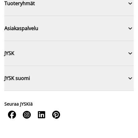

Tuoteryhmät

Asiakaspalvelu

JYSK

JYSK suomi
Seuraa JYSKiä



