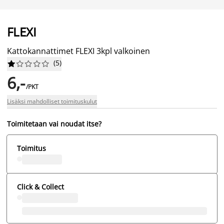
FLEXI
Kattokannattimet FLEXI 3kpl valkoinen
(
5
)










6,-
/PKT
Lisäksi mahdolliset toimituskulut
Toimitetaan vai noudat itse?
Toimitus
Click & Collect