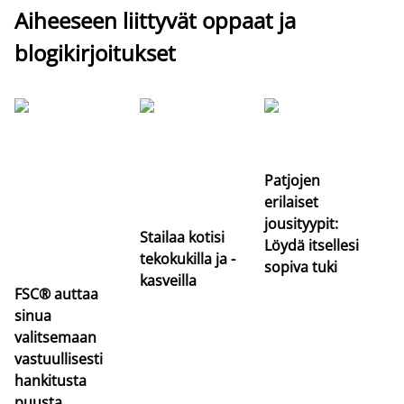
Aiheeseen liittyvät oppaat ja
blogikirjoitukset
Si
uu
va
Patjojen
erilaiset
jousityypit:
Stailaa kotisi
Löydä itsellesi
tekokukilla ja -
sopiva tuki
kasveilla
FSC® auttaa
sinua
valitsemaan
vastuullisesti
hankitusta
puusta