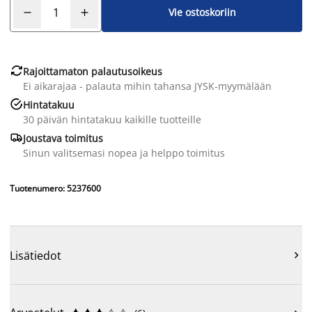
Vie ostoskoriin

Rajoittamaton palautusoikeus
Ei aikarajaa - palauta mihin tahansa JYSK-myymälään

Hintatakuu
30 päivän hintatakuu kaikille tuotteille

Joustava toimitus
Sinun valitsemasi nopea ja helppo toimitus
Tuotenumero: 5237600
Lisätiedot
