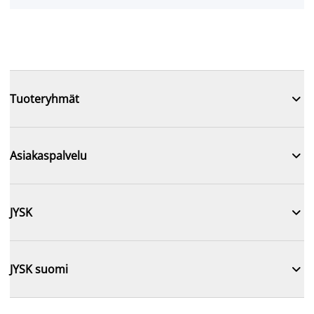

Tuoteryhmät

Asiakaspalvelu

JYSK

JYSK suomi