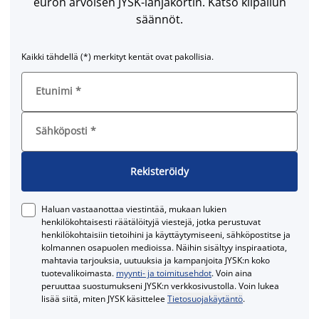
euron arvoisen JYSK-lahjakortin. Katso kilpailun
säännöt.
Kaikki tähdellä (*) merkityt kentät ovat pakollisia.
Etunimi
*
Sähköposti
*
Rekisteröidy
Haluan vastaanottaa viestintää, mukaan lukien
henkilökohtaisesti räätälöityjä viestejä, jotka perustuvat
henkilökohtaisiin tietoihini ja käyttäytymiseeni, sähköpostitse ja
kolmannen osapuolen medioissa. Näihin sisältyy inspiraatiota,
mahtavia tarjouksia, uutuuksia ja kampanjoita JYSK:n koko
tuotevalikoimasta.
myynti- ja toimitusehdot
. Voin aina
peruuttaa suostumukseni JYSK:n verkkosivustolla. Voin lukea
lisää siitä, miten JYSK käsittelee
Tietosuojakäytäntö
.