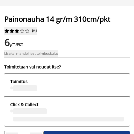
Painonauha 14 gr/m 310cm/pkt
(
6
)










6,-
/PKT
Lisäksi mahdolliset toimituskulut
Toimitetaan vai noudat itse?
Toimitus
Click & Collect