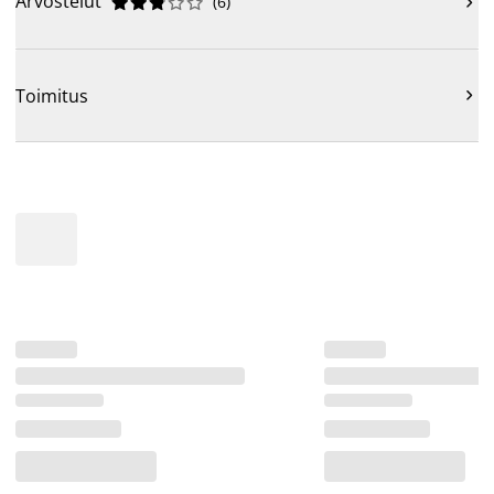
Arvostelut
(
6
)











Toimitus
