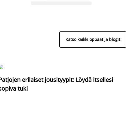
Katso kaikki oppaat ja blogit
S
Patjojen erilaiset jousityypit: Löydä itsellesi
sopiva tuki