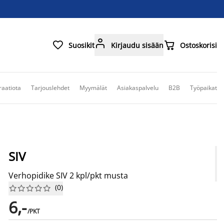



Suosikit
Kirjaudu sisään
Ostoskorisi
raatiota
Tarjouslehdet
Myymälät
Asiakaspalvelu
B2B
Työpaikat
SIV
Verhopidike SIV 2 kpl/pkt musta
(
0
)










6,-
/PKT