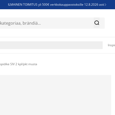
ILMAINEN TOIMITUS yli 500€ verkkokauppaostoksille 12.8.2026 asti

Parempiin uniin - Säästä jopa 60%


Sijauspatjoja - Säästä jopa 60%

Jenkkisänkyjä - Säästä jopa 60%

Inspi
pidike SIV 2 kpl/pkt musta