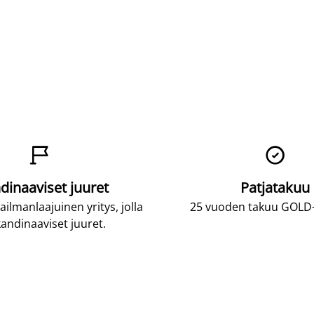


dinaaviset juuret
Patjatakuu
lmanlaajuinen yritys, jolla
25 vuoden takuu GOLD-p
andinaaviset juuret.