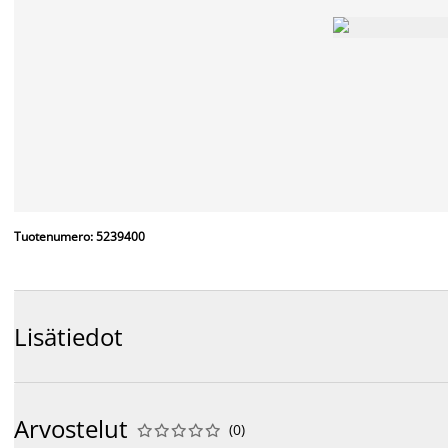
Tuotenumero: 5239400
Lisätiedot
Arvostelut
(
0
)









