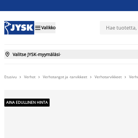

Valikko

Valitse JYSK-myymäläsi

Etusivu
Verhot
Verhotangot ja -tarvikkeet
Verhotarvikkeet
Verho




AINA EDULLINEN HINTA