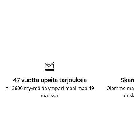

47 vuotta upeita tarjouksia
Skan
Yli 3600 myymälää ympäri maailmaa 49
Olemme maai
maassa.
on sk