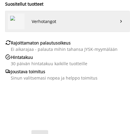
Suositellut tuotteet
Verhotangot


Rajoittamaton palautusoikeus
Ei aikarajaa - palauta mihin tahansa JYSK-myymälään

Hintatakuu
30 päivän hintatakuu kaikille tuotteille

Joustava toimitus
Sinun valitsemasi nopea ja helppo toimitus