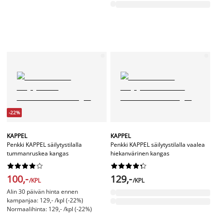
-22%
KAPPEL
KAPPEL
Penkki KAPPEL säilytystilalla
Penkki KAPPEL säilytystilalla vaalea
tummanruskea kangas
hiekanvärinen kangas




















100,-
129,-
/KPL
/KPL
Alin 30 päivän hinta ennen
kampanjaa: 129,- /kpl (-22%)
Normaalihinta: 129,- /kpl (-22%)