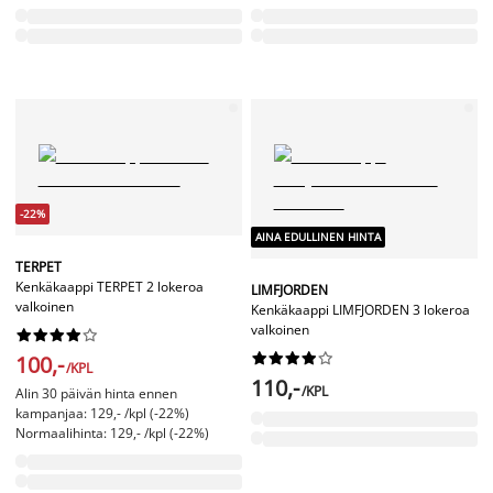
-22%
AINA EDULLINEN HINTA
TERPET
Kenkäkaappi TERPET 2 lokeroa
LIMFJORDEN
valkoinen
Kenkäkaappi LIMFJORDEN 3 lokeroa
valkoinen




















100,-
/KPL
110,-
/KPL
Alin 30 päivän hinta ennen
kampanjaa: 129,- /kpl (-22%)
Normaalihinta: 129,- /kpl (-22%)