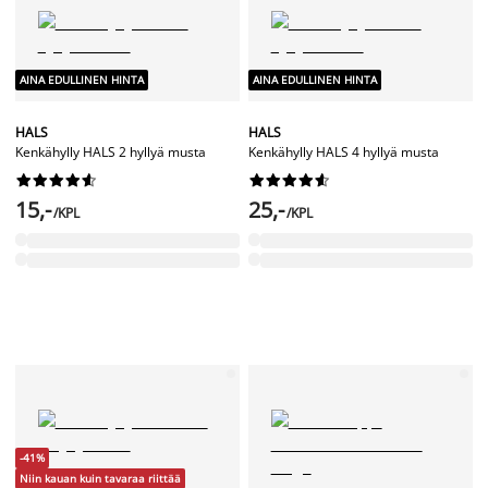
AINA EDULLINEN HINTA
AINA EDULLINEN HINTA
HALS
HALS
Kenkähylly HALS 2 hyllyä musta
Kenkähylly HALS 4 hyllyä musta




















15,-
25,-
/KPL
/KPL
-41%
Niin kauan kuin tavaraa riittää