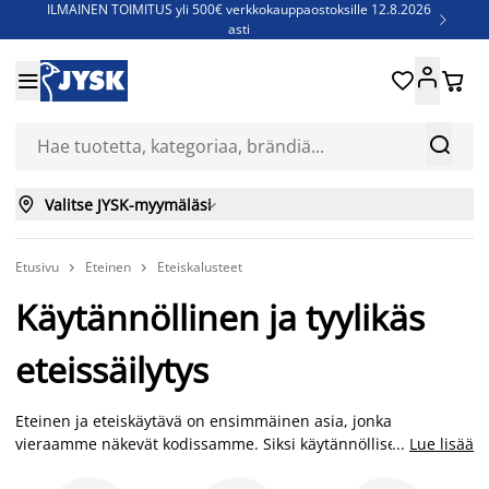
ILMAINEN TOIMITUS yli 500€ verkkokauppaostoksille 12.8.2026

asti
Parempiin uniin - Säästä jopa 60%





Sijauspatjoja - Säästä jopa 60%

Jenkkisänkyjä - Säästä jopa 60%



Valitse JYSK-myymäläsi

Etusivu
Eteinen
Eteiskalusteet


Käytännöllinen ja tyylikäs
eteissäilytys
Eteinen ja eteiskäytävä on ensimmäinen asia, jonka
vieraamme näkevät kodissamme. Siksi käytännölliset ja
...
Lue lisää
tyylikkäät eteiskalusteet ovat tärkeä osa jokaista eteistä.