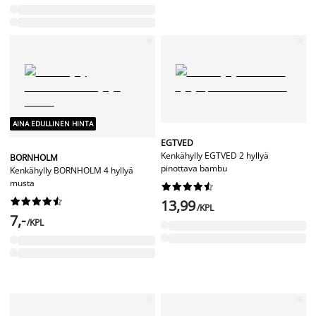
AINA EDULLINEN HINTA
EGTVED
Kenkähylly EGTVED 2 hyllyä
BORNHOLM
pinottava bambu
Kenkähylly BORNHOLM 4 hyllyä
musta




















13,99
/KPL
7,-
/KPL