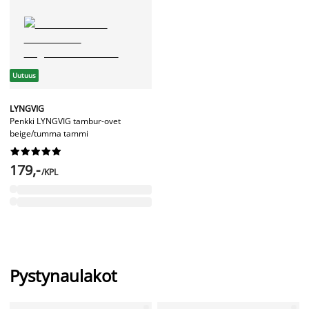
Uutuus
LYNGVIG
Penkki LYNGVIG tambur-ovet
beige/tumma tammi










179,-
/KPL
Pystynaulakot