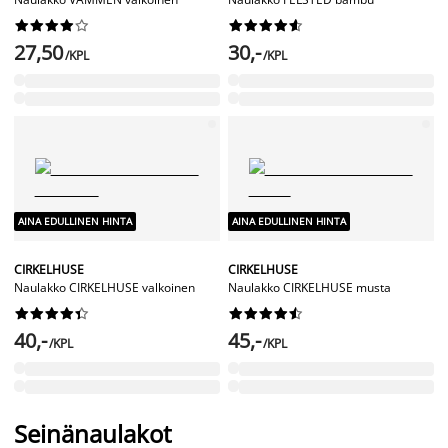




















27,50
30,-
/KPL
/KPL
AINA EDULLINEN HINTA
AINA EDULLINEN HINTA
CIRKELHUSE
CIRKELHUSE
Naulakko CIRKELHUSE valkoinen
Naulakko CIRKELHUSE musta




















40,-
45,-
/KPL
/KPL
Seinänaulakot