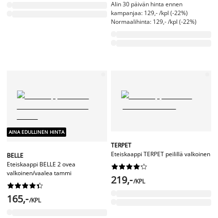
Alin 30 päivän hinta ennen
kampanjaa: 129,- /kpl (-22%)
Normaalihinta: 129,- /kpl (-22%)
AINA EDULLINEN HINTA
TERPET
Eteiskaappi TERPET peilillä valkoinen
BELLE
Eteiskaappi BELLE 2 ovea










valkoinen/vaalea tammi
219,-
/KPL










165,-
/KPL