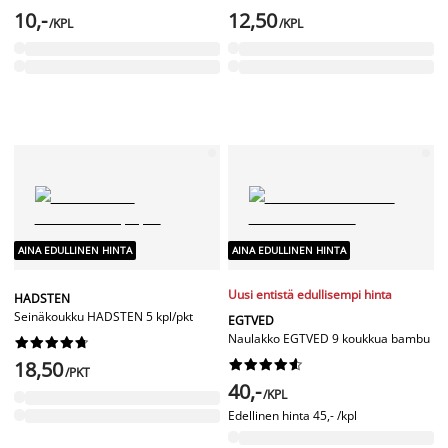
10,-
12,50
/KPL
/KPL
AINA EDULLINEN HINTA
AINA EDULLINEN HINTA
Uusi entistä edullisempi hinta
HADSTEN
Seinäkoukku HADSTEN 5 kpl/pkt
EGTVED
Naulakko EGTVED 9 koukkua bambu










18,50










/PKT
40,-
/KPL
Edellinen hinta
45,- /kpl