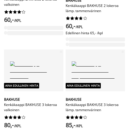
BAKHUSE
valkoinen
Kenkäkaappi BAKHUSE 2 lokeroa
lämp. tammenvärinen










60,-










/KPL
60,-
/KPL
Edellinen hinta
65,- /kpl
AINA EDULLINEN HINTA
AINA EDULLINEN HINTA
BAKHUSE
BAKHUSE
Kenkäkaappi BAKHUSE 3 lokeroa
Kenkäkaappi BAKHUSE 3 lokeroa
valkoinen
lämp. tammenvärinen




















80,-
85,-
/KPL
/KPL