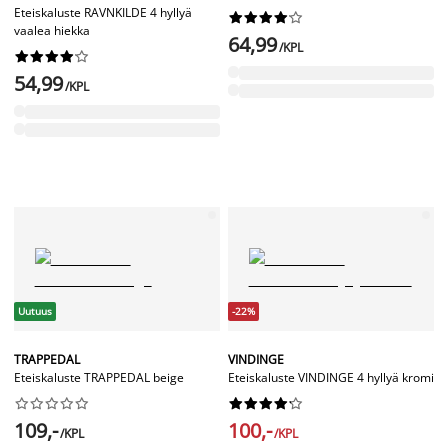
Eteiskaluste RAVNKILDE 4 hyllyä










vaalea hiekka
64,99
/KPL










54,99
/KPL
Uutuus
-22%
TRAPPEDAL
VINDINGE
Eteiskaluste TRAPPEDAL beige
Eteiskaluste VINDINGE 4 hyllyä kromi




















109,-
100,-
/KPL
/KPL