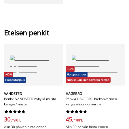
Eteisen penkit
-35%
-40%
Huipputarjous
Huipputarjous
Niin kauan kuin tavaraa riittää
VANDSTED
HAGEBRO
Penkki VANDSTED hyllyllä musta
Penkki HAGEBRO hiekanvärinen
kangas/musta
kangas/luonnonvärinen




















30,-
45,-
/KPL
/KPL
Alin 30 päivän hinta ennen
Alin 30 päivän hinta ennen