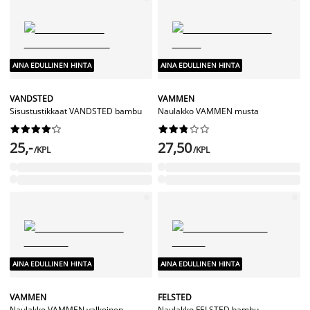
AINA EDULLINEN HINTA
AINA EDULLINEN HINTA
VANDSTED
VAMMEN
Sisustustikkaat VANDSTED bambu
Naulakko VAMMEN musta




















25,-
27,50
/KPL
/KPL
AINA EDULLINEN HINTA
AINA EDULLINEN HINTA
VAMMEN
FELSTED
Naulakko VAMMEN valkoinen
Naulakko FELSTED bambu