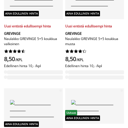
AINA EDULLINEN HINTA
AINA EDULLINEN HINTA
Uusi entistä edullisempi hinta
Uusi entistä edullisempi hinta
GREVINGE
GREVINGE
Naulakko GREVINGE 5+5 koukkua
Naulakko GREVINGE 5+5 koukkua
valkoinen
musta




















8,50
8,50
/KPL
/KPL
Edellinen hinta
10,- /kpl
Edellinen hinta
10,- /kpl
Uutuus
AINA EDULLINEN HINTA
AINA EDULLINEN HINTA