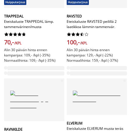
Huipputarjous
Huipputarjous
TRAPPEDAL
RAVSTED
Eteiskaluste TRAPPEDAL lämp.
Eteiskaluste RAVSTED peilillä 2
tammenvärinen/musta
laatikkoa lämmin tammenvär.




















70,-
100,-
/KPL
/KPL
Alin 30 päivän hinta ennen
Alin 30 päivän hinta ennen
kampanjaa: 109,- /kpl (-35%)
kampanjaa: 129,- /kpl (-22%)
Normaalihinta: 109,- /kpl (-35%)
Normaalihinta: 159,- /kpl (-37%)
ELVERUM
Eteiskaluste ELVERUM musta teräs
RAVNKILDE