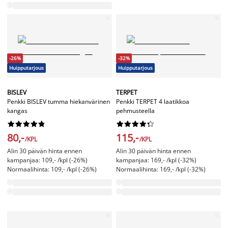
-26%
-32%
Huipputarjous
Huipputarjous
BISLEV
TERPET
Penkki BISLEV tumma hiekanvärinen
Penkki TERPET 4 laatikkoa
kangas
pehmusteella




















80,-
115,-
/KPL
/KPL
Alin 30 päivän hinta ennen
Alin 30 päivän hinta ennen
kampanjaa: 109,- /kpl (-26%)
kampanjaa: 169,- /kpl (-32%)
Normaalihinta: 109,- /kpl (-26%)
Normaalihinta: 169,- /kpl (-32%)