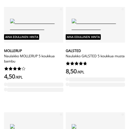
AINA EDULLINEN HINTA
AINA EDULLINEN HINTA
MOLLERUP
GALSTED
Naulakko MOLLERUP 5 koukkua
Naulakko GALSTED 5 koukkua musta
bambu




















8,50
/KPL
4,50
/KPL