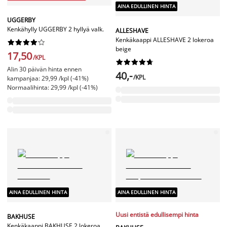
AINA EDULLINEN HINTA
UGGERBY
Kenkähylly UGGERBY 2 hyllyä valk.
ALLESHAVE
Kenkäkaappi ALLESHAVE 2 lokeroa










beige
17,50
/KPL










Alin 30 päivän hinta ennen
40,-
/KPL
kampanjaa: 29,99 /kpl (-41%)
Normaalihinta: 29,99 /kpl (-41%)
AINA EDULLINEN HINTA
AINA EDULLINEN HINTA
Uusi entistä edullisempi hinta
BAKHUSE
Kenkäkaappi BAKHUSE 2 lokeroa