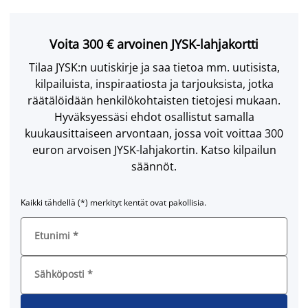
Voita 300 € arvoinen JYSK-lahjakortti
Tilaa JYSK:n uutiskirje ja saa tietoa mm. uutisista,
kilpailuista, inspiraatiosta ja tarjouksista, jotka
räätälöidään henkilökohtaisten tietojesi mukaan.
Hyväksyessäsi ehdot osallistut samalla
kuukausittaiseen arvontaan, jossa voit voittaa 300
euron arvoisen JYSK-lahjakortin. Katso kilpailun
säännöt.
Kaikki tähdellä (*) merkityt kentät ovat pakollisia.
Etunimi
*
Sähköposti
*