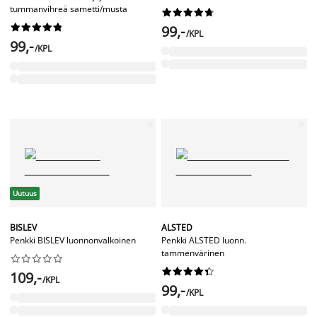
tummanvihreä sametti/musta




















99,-
/KPL
99,-
/KPL
Uutuus
BISLEV
ALSTED
Penkki BISLEV luonnonvalkoinen
Penkki ALSTED luonn.
tammenvärinen




















109,-
/KPL
99,-
/KPL