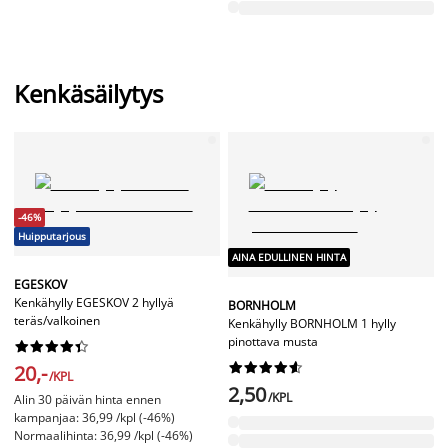
Kenkäsäilytys
-46%
Huipputarjous
AINA EDULLINEN HINTA
EGESKOV
Kenkähylly EGESKOV 2 hyllyä
BORNHOLM
teräs/valkoinen
Kenkähylly BORNHOLM 1 hylly
pinottava musta




















20,-
/KPL
2,50
/KPL
Alin 30 päivän hinta ennen
kampanjaa: 36,99 /kpl (-46%)
Normaalihinta: 36,99 /kpl (-46%)