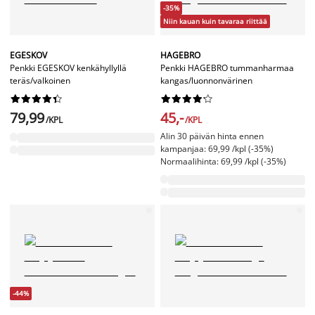
-35%
Niin kauan kuin tavaraa riittää
EGESKOV
HAGEBRO
Penkki EGESKOV kenkähyllyllä
Penkki HAGEBRO tummanharmaa
teräs/valkoinen
kangas/luonnonvärinen




















79,99
45,-
/KPL
/KPL
Alin 30 päivän hinta ennen
kampanjaa: 69,99 /kpl (-35%)
Normaalihinta: 69,99 /kpl (-35%)
-44%