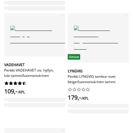
Uutuus
VADEHAVET
Penkki VADEHAVET sis. hyllyn,
LYNGVIG
lvär.tammi/luonnonvärinen
Penkki LYNGVIG tambur-ovet
beige/luonnonvärinen tammi




















109,-
/KPL
179,-
/KPL