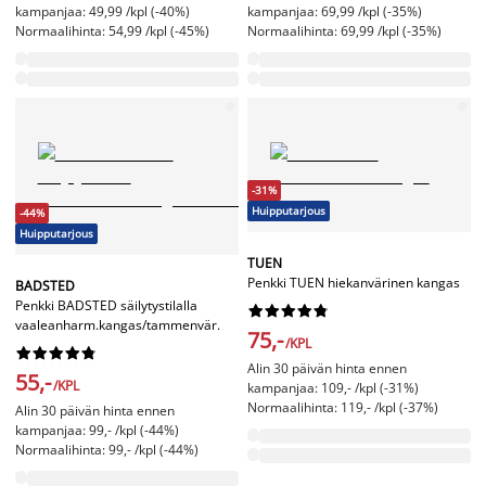
kampanjaa: 49,99 /kpl (-40%)
kampanjaa: 69,99 /kpl (-35%)
Normaalihinta: 54,99 /kpl (-45%)
Normaalihinta: 69,99 /kpl (-35%)
-31%
Huipputarjous
-44%
Huipputarjous
TUEN
Penkki TUEN hiekanvärinen kangas
BADSTED
Penkki BADSTED säilytystilalla










vaaleanharm.kangas/tammenvär.
75,-
/KPL










Alin 30 päivän hinta ennen
55,-
/KPL
kampanjaa: 109,- /kpl (-31%)
Normaalihinta: 119,- /kpl (-37%)
Alin 30 päivän hinta ennen
kampanjaa: 99,- /kpl (-44%)
Normaalihinta: 99,- /kpl (-44%)