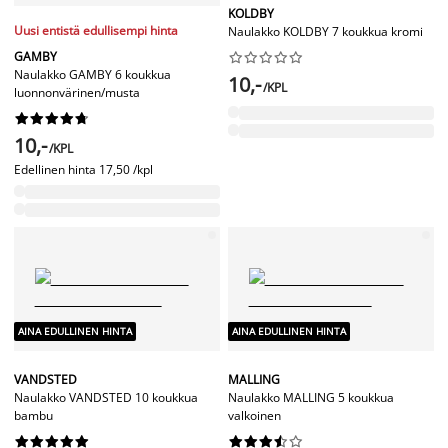
KOLDBY
Uusi entistä edullisempi hinta
Naulakko KOLDBY 7 koukkua kromi
GAMBY










Naulakko GAMBY 6 koukkua
10,-
/KPL
luonnonvärinen/musta










10,-
/KPL
Edellinen hinta
17,50 /kpl
AINA EDULLINEN HINTA
AINA EDULLINEN HINTA
VANDSTED
MALLING
Naulakko VANDSTED 10 koukkua
Naulakko MALLING 5 koukkua
bambu
valkoinen



















