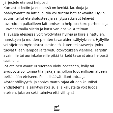
Järjestele eteisesi helposti
Kun astut kotiin ja eteisessä on kenkiä, laukkuja ja
päällysvaatteita lattialla, tila voi tuntua heti sekavalta. Hyvin
suunnitellut eteiskalusteet ja säilytysratkaisut tekevät
tavaroiden paikoilleen laittamisesta helppoa koko perheelle ja
luovat samalla siistin ja kutsuvan ensivaikutelman.
Tilavassa eteisessä voit hyödyntää hyllyjä ja koreja hattujen,
hanskojen ja muiden pienten tavaroiden säilytykseen. Hyllyille
voi sijoittaa myös sisustusesineitä, kuten tekokasveja, jotka
tuovat tilaan lämpöä ja tervetulotoivotuksen vieraille. Tarjotin
avaimille tai aurinkolaseille pitää tärkeät tavarat aina helposti
saatavilla.
Jos eteinen avautuu suoraan olohuoneeseen, hylly tai
sivupöytä voi toimia tilanjakajana, jolloin luot erillisen alueen
pelkästään eteiseen. Peilit lisäävät tilantuntua ja
käytännöllisyyttä, ja sopiva matto rajaa alueen kauniisti.
Yhdistelemällä säilytysratkaisuja ja kalusteita voit luoda
eteisen, joka on sekä toimiva että viihtyisä.
