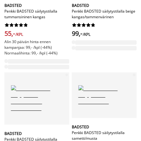
BADSTED
BADSTED
Penkki BADSTED säilytystilalla
Penkki BADSTED säilytystilalla beige
tummansininen kangas
kangas/tammenvärinen




















55,-
99,-
/KPL
/KPL
Alin 30 päivän hinta ennen
kampanjaa: 99,- /kpl (-44%)
Normaalihinta: 99,- /kpl (-44%)
BADSTED
Penkki BADSTED säilytystilalla
BADSTED
sametti/musta
Penkki BADSTED säilytystilalla