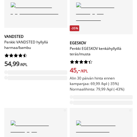
-35%
VANDSTED
Penkki VANDSTED hyllyllä
EGESKOV
harmaa/bambu
Penkki EGESKOV kenkähyllyillä
teräs/musta




















54,99
/KPL
45,-
/KPL
Alin 30 päivän hinta ennen
kampanjaa: 69,99 /kpl (-35%)
Normaalihinta: 79,99 /kpl (-43%)