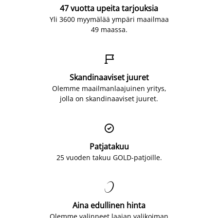
47 vuotta upeita tarjouksia
Yli 3600 myymälää ympäri maailmaa
49 maassa.

Skandinaaviset juuret
Olemme maailmanlaajuinen yritys,
jolla on skandinaaviset juuret.

Patjatakuu
25 vuoden takuu GOLD-patjoille.

Aina edullinen hinta
Olemme valinneet laajan valikoiman