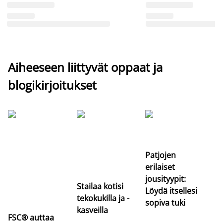
Aiheeseen liittyvät oppaat ja
blogikirjoitukset
Si
uu
va
Patjojen
erilaiset
jousityypit:
Stailaa kotisi
Löydä itsellesi
tekokukilla ja -
sopiva tuki
kasveilla
FSC® auttaa