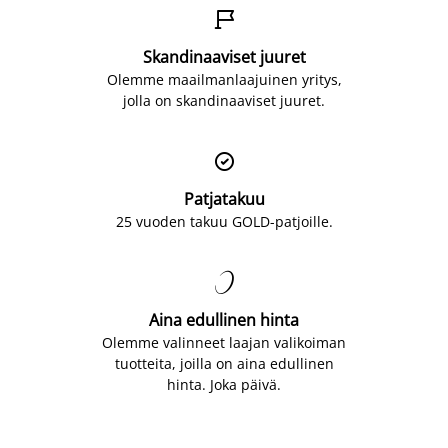

Skandinaaviset juuret
Olemme maailmanlaajuinen yritys,
jolla on skandinaaviset juuret.

Patjatakuu
25 vuoden takuu GOLD-patjoille.

Aina edullinen hinta
Olemme valinneet laajan valikoiman
tuotteita, joilla on aina edullinen
hinta. Joka päivä.