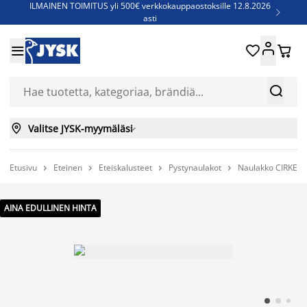
ILMAINEN TOIMITUS yli 500€ verkkokauppaostoksille 12.8.2026

asti
Parempiin uniin - Säästä jopa 60%





Sijauspatjoja - Säästä jopa 60%

Jenkkisänkyjä - Säästä jopa 60%



Valitse JYSK-myymäläsi

Etusivu
Eteinen
Eteiskalusteet
Pystynaulakot
Naulakko CIRKELH




AINA EDULLINEN HINTA