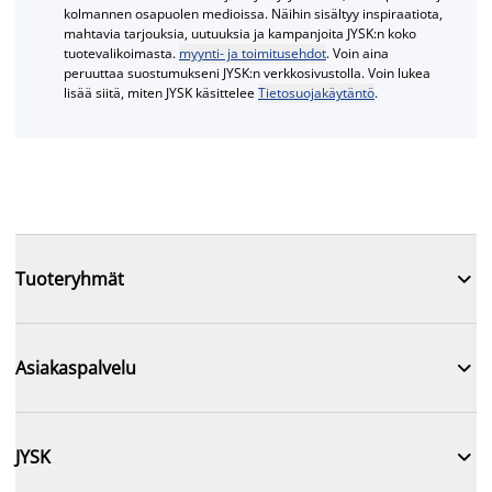
kolmannen osapuolen medioissa. Näihin sisältyy inspiraatiota,
mahtavia tarjouksia, uutuuksia ja kampanjoita JYSK:n koko
tuotevalikoimasta.
myynti- ja toimitusehdot
. Voin aina
peruuttaa suostumukseni JYSK:n verkkosivustolla. Voin lukea
lisää siitä, miten JYSK käsittelee
Tietosuojakäytäntö
.

Tuoteryhmät

Asiakaspalvelu

JYSK