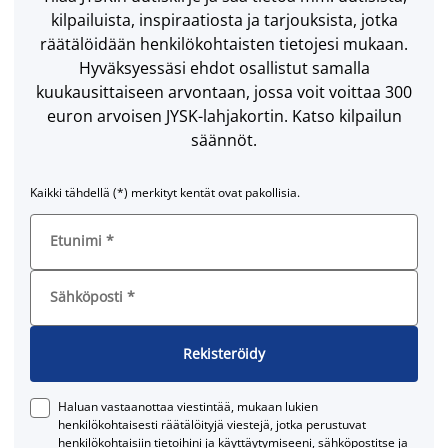
kilpailuista, inspiraatiosta ja tarjouksista, jotka
räätälöidään henkilökohtaisten tietojesi mukaan.
Hyväksyessäsi ehdot osallistut samalla
kuukausittaiseen arvontaan, jossa voit voittaa 300
euron arvoisen JYSK-lahjakortin. Katso kilpailun
säännöt.
Kaikki tähdellä (*) merkityt kentät ovat pakollisia.
Etunimi
*
Sähköposti
*
Rekisteröidy
Haluan vastaanottaa viestintää, mukaan lukien
henkilökohtaisesti räätälöityjä viestejä, jotka perustuvat
henkilökohtaisiin tietoihini ja käyttäytymiseeni, sähköpostitse ja