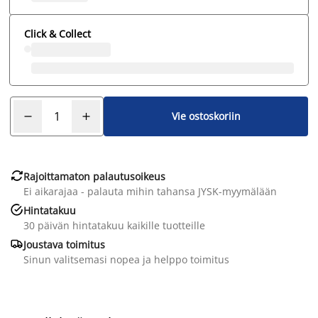
Click & Collect
Vie ostoskoriin

Rajoittamaton palautusoikeus
Ei aikarajaa - palauta mihin tahansa JYSK-myymälään

Hintatakuu
30 päivän hintatakuu kaikille tuotteille

Joustava toimitus
Sinun valitsemasi nopea ja helppo toimitus