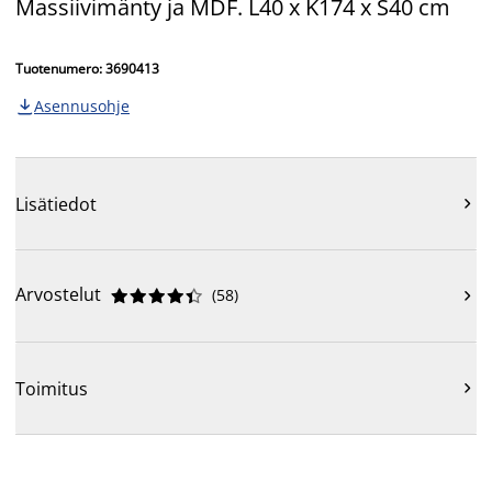
Massiivimänty ja MDF. L40 x K174 x S40 cm
Tuotenumero: 3690413
Asennusohje

Lisätiedot

Arvostelut
(
58
)











Toimitus
