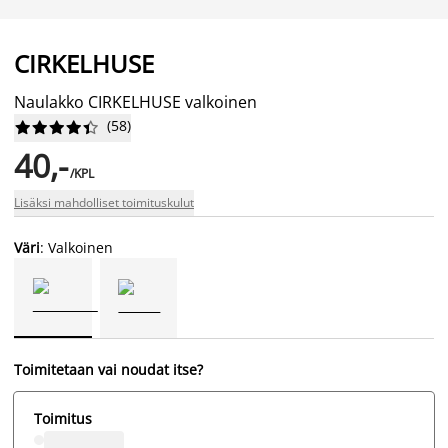
CIRKELHUSE
Naulakko CIRKELHUSE valkoinen
(
58
)










40,-
/KPL
Lisäksi mahdolliset toimituskulut
Väri
: Valkoinen
Toimitetaan vai noudat itse?
Toimitus