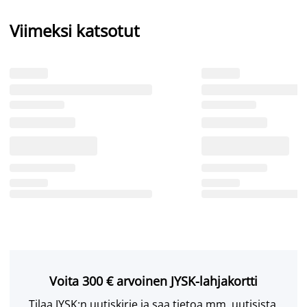
Viimeksi katsotut
Voita 300 € arvoinen JYSK-lahjakortti
Tilaa JYSK:n uutiskirje ja saa tietoa mm. uutisista,