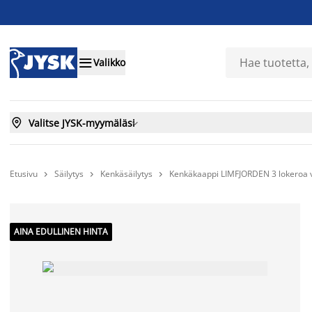

Valikko

Valitse JYSK-myymäläsi

Etusivu
Säilytys
Kenkäsäilytys
Kenkäkaappi LIMFJORDEN 3 lokeroa 



AINA EDULLINEN HINTA