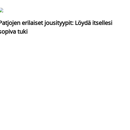
S
Patjojen erilaiset jousityypit: Löydä itsellesi
sopiva tuki