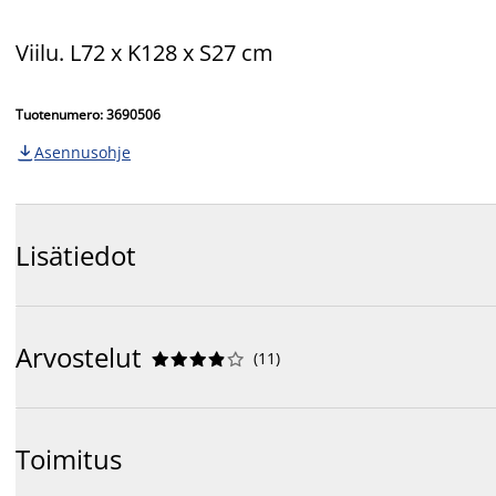
Viilu.
L72 x K128 x S27 cm
Tuotenumero: 3690506
Asennusohje

Lisätiedot
Arvostelut
(
11
)










Toimitus