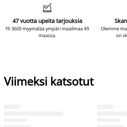

47 vuotta upeita tarjouksia
Skan
Yli 3600 myymälää ympäri maailmaa 49
Olemme maai
maassa.
on sk
Viimeksi katsotut