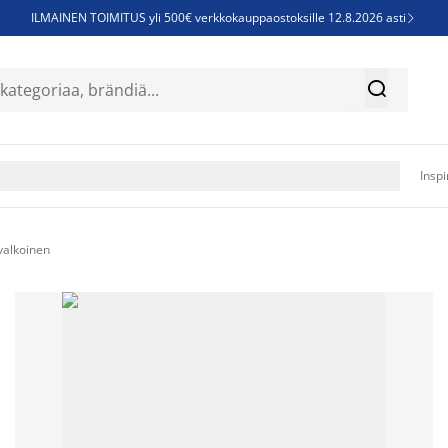
ILMAINEN TOIMITUS yli 500€ verkkokauppaostoksille 12.8.2026 asti

Parempiin uniin - Säästä jopa 60%


Sijauspatjoja - Säästä jopa 60%

Jenkkisänkyjä - Säästä jopa 60%

Inspi
valkoinen