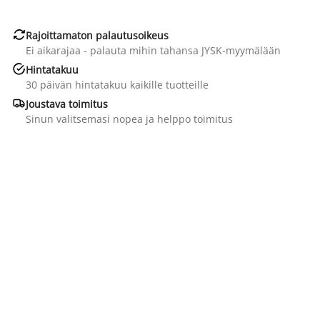

Rajoittamaton palautusoikeus
Ei aikarajaa - palauta mihin tahansa JYSK-myymälään

Hintatakuu
30 päivän hintatakuu kaikille tuotteille

Joustava toimitus
Sinun valitsemasi nopea ja helppo toimitus