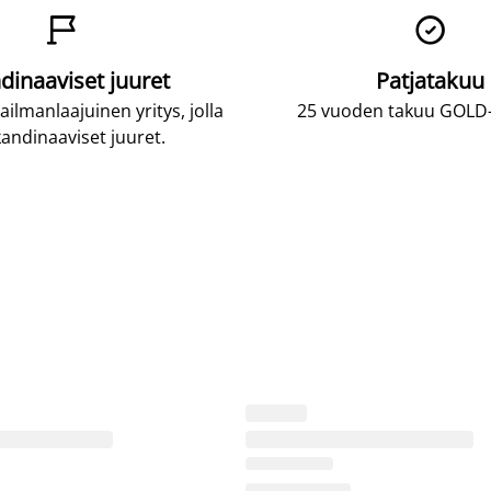


dinaaviset juuret
Patjatakuu
lmanlaajuinen yritys, jolla
25 vuoden takuu GOLD-p
andinaaviset juuret.