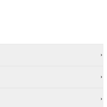


