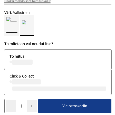
Lisäksi mahdolliset toimituskulut
Väri
: Valkoinen
Toimitetaan vai noudat itse?
Toimitus
Click & Collect
Vie ostoskoriin