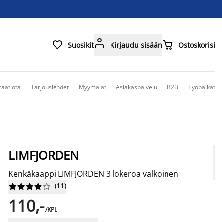



Suosikit
Kirjaudu sisään
Ostoskorisi
raatiota
Tarjouslehdet
Myymälät
Asiakaspalvelu
B2B
Työpaikat
LIMFJORDEN
Kenkäkaappi LIMFJORDEN 3 lokeroa valkoinen
(
11
)










110,-
/KPL